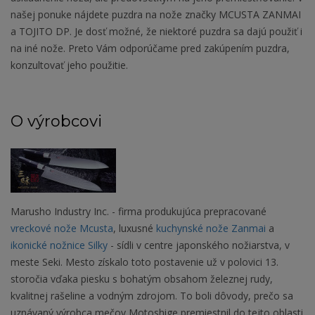
našej ponuke nájdete puzdra na nože značky MCUSTA ZANMAI
a TOJITO DP. Je dosť možné, že niektoré puzdra sa dajú použiť i
na iné nože. Preto Vám odporúčame pred zakúpením puzdra,
konzultovať jeho použitie.
O výrobcovi
Marusho Industry Inc. - firma produkujúca prepracované
vreckové nože Mcusta
, luxusné
kuchynské nože Zanmai
a
ikonické nožnice Silky
- sídli v centre japonského nožiarstva, v
meste Seki. Mesto získalo toto postavenie už v polovici 13.
storočia vďaka piesku s bohatým obsahom železnej rudy,
kvalitnej rašeline a vodným zdrojom. To boli dôvody, prečo sa
uznávaný výrobca mečov Motoshige premiestnil do tejto oblasti