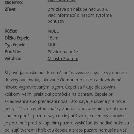
zadarmo:
Zľava:
2 % zľava pri nákupe nad 200 €
Viac informácií o našom systéme
bonusov
Rúčka:
NULL
Dĺžka čepele:
15cm
Typ čepele:
NULL
Použitie:
Púzdro na nože
Výrobca:
Mcusta Zanmai
Štýlové japonské puzdro na čepeľ nazývané saya. Je vyrobené z
dreviny paulownia, lakované čiernou mozaikou a dozdobené
hlboko vygravírovaným logom. Čepeľ sa fixuje plastovým
kolíkom. Veľmi praktická pomôcka na ochranu čepele pri
skladovaní alebo prenášaní noža.Táto saya je určená pre nože
petty s 15cm čepeľou značky Zanmai.Upozornenie: pokiaľ máte
záujem použiť puzdro saya na iný nôž ako je uvedený v popise,
je potrebné pred zakúpením puzdro vyskúšať. Jednotlivé nože sa
odlišujú tvarom i hrúbkou čepele a preto puzdro nemusí na Váš