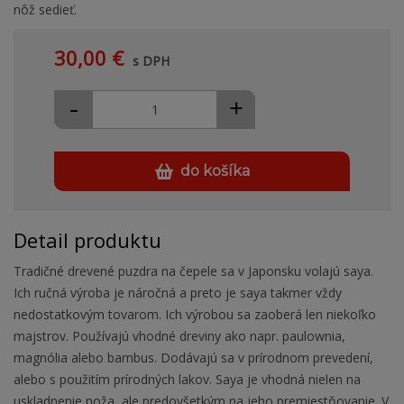
nôž sedieť.
30,00 €
s DPH
-
+
do košíka
Detail produktu
Tradičné drevené puzdra na čepele sa v Japonsku volajú saya.
Ich ručná výroba je náročná a preto je saya takmer vždy
nedostatkovým tovarom. Ich výrobou sa zaoberá len niekoľko
majstrov. Používajú vhodné dreviny ako napr. paulownia,
magnólia alebo bambus. Dodávajú sa v prírodnom prevedení,
alebo s použitím prírodných lakov. Saya je vhodná nielen na
uskladnenie noža, ale predovšetkým na jeho premiestňovanie. V