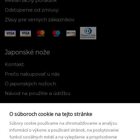
Reklamačný poriadok
Odstúpenie od zmluvy
Zľavy pre verných zákazníkov
Japonské nože
Kontakt
Prečo nakupovať u nás
O japonských nožoch
Návod na použitie a údržbu
Nástroje
O súboroch cookie na tejto stránke
Registrácia
Súbory cookie používame na zhromažďovanie a analýzu
Môj profil
informácií o výkone a používaní stránok, na poskytovanie
funkcií sociálnych médií a na vylepšenie a prispôsobenie
Zabudnuté heslo