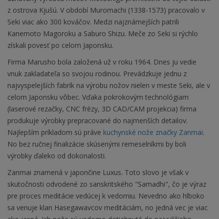
z ostrova Kjušú. V období Muromachi (1338-1573) pracovalo v
Seki viac ako 300 kováčov. Medzi najznámejších patrili
Kanemoto Magoroku a Saburo Shizu. Meče zo Seki si rýchlo
získali povesť po celom Japonsku.
Firma Marusho bola založená už v roku 1964. Dnes ju vedie
vnuk zakladateľa so svojou rodinou. Prevádzkuje jednu z
najvyspelejších fabrík na výrobu nožov nielen v meste Seki, ale v
celom Japonsku vôbec. Vďaka pokrokovým technológiam
(laserové rezačky, CNC frézy, 3D CAD/CAM projekcia) firma
produkuje výrobky prepracované do najmenších detailov.
Najlepším príkladom sú práve
kuchynské nože značky Zanmai
.
No bez ručnej finalizácie skúsenými remeselníkmi by boli
výrobky ďaleko od dokonalosti.
Zanmai znamená v japončine Luxus. Toto slovo je však v
skutočnosti odvodené zo sanskritského "Samadhi", čo je výraz
pre proces meditácie vedúcej k vedomiu. Nevedno ako hlboko
sa venuje klan Hasegawavcov meditáciám, no jedná vec je viac