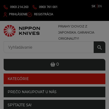
SK
EN
0903 214 263
0903 761 001
PRIHLÁSENIE
REGISTRÁCIA
PRIAMY DOVOZ Z
JAPONSKA. GARANCIA
ORIGINALITY!
0
KATEGÓRIE
PREČO NAKUPOVAŤ U NÁS
SPÝTAJTE SA!