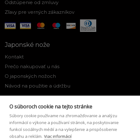
Odstúpenie od zmluvy
Zľavy pre verných zákazníkov
Japonské nože
Kontakt
Prečo nakupovať u nás
O japonských nožoch
Návod na použitie a údržbu
Nástroje
O súboroch cookie na tejto stránke
Registrácia
Súbory cookie používame na zhromažďovanie a analýzu
Môj profil
informácií o výkone a používaní stránok, na poskytovanie
funkcií sociálnych médií a na vylepšenie a prispôsobenie
Zabudnuté heslo
obsahu a reklám.
Viac informácií