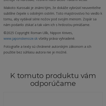
Makoto Kurosaki je známi tým, že dokáže vybrúsiť neuveriteľne
subtílne čepele s odolným ostrím. Toto majstrovstvo ho viedlo k
tomu, aby vydával série nožov pod svojím menom. Zopár sa
nám podarilo získať a tak vám ich s hrdosťou prinášame.
©2025 Copyright Roman Ulík, Nippon Knives,
www.japonskenoze.sk
všetky práva vyhradené.
Fotografie a texty sú chránené autorským zákonom a ich
použitie bez súhlasu autora nie je možné.
K tomuto produktu vám
odporúčame