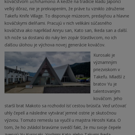
kováčstvom
uchihamono
. A keďže na tradície kladú Japonci
veľký dôraz, nie je prekvapením, že práve tu vzniklo združenie
Takefu Knife Village. To disponuje múzeom, predajňou a hlavne
kováčskymi dielňami. Pracujú v nich velikáni súčasného
kováčstva ako napríklad Anryu san, Kato san, Ikeda san a ďalší.
Ich nože sa dostanú do ruky len zopár šťastlivcom, no ich
ďalšou úlohou je výchova novej generácie kováčov.
Kurosaki je
významným
priezviskom v
Takefu. Mladší z
bratov Yu je
talentovaným
kováčom. Jeho
starší brat Makoto sa rozhodol ísť cestou brúsiča. Veď určovať
uhly čepelí a následne vytvárať jemné ostrie je skutočnou
výzvou. Tomuto remeslu sa vyučil u majstra Hiroshi Kata. O
tom, že ho zvládol bravúrne svedčí fakt, že mu svoje čepele
zverujú Yu Kurosaki, Yoshimi Kato alebo Takumi Ikeda.