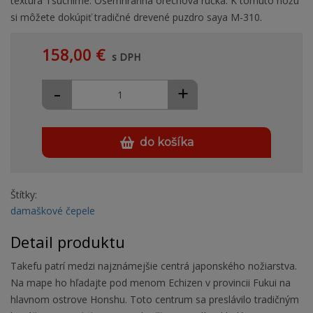
textúra Tsuchime. Osemhranná orechová rúčka. K tomuto nožu
si môžete dokúpiť tradičné drevené puzdro saya M-310.
158,00 €
s DPH
-
+
do košíka
Štítky:
damaškové čepele
Detail produktu
Takefu patrí medzi najznámejšie centrá japonského nožiarstva.
Na mape ho hľadajte pod menom Echizen v provincii Fukui na
hlavnom ostrove Honshu. Toto centrum sa preslávilo tradičným