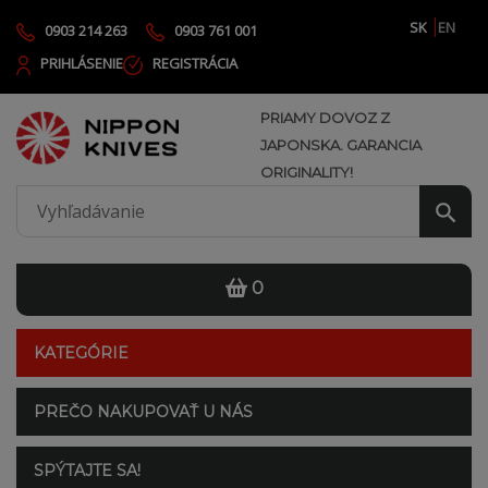
SK
EN
0903 214 263
0903 761 001
PRIHLÁSENIE
REGISTRÁCIA
PRIAMY DOVOZ Z
JAPONSKA. GARANCIA
ORIGINALITY!
0
KATEGÓRIE
PREČO NAKUPOVAŤ U NÁS
SPÝTAJTE SA!