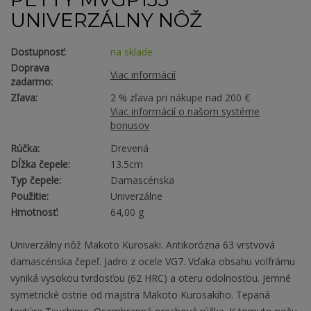
UNIVERZÁLNY NÔŽ
Dostupnosť:
na sklade
Doprava
Viac informácií
zadarmo:
Zľava:
2 % zľava pri nákupe nad 200 €
Viac informácií o našom systéme
bonusov
Rúčka:
Drevená
Dĺžka čepele:
13.5cm
Typ čepele:
Damascénska
Použitie:
Univerzálne
Hmotnosť:
64,00 g
Univerzálny nôž Makoto Kurosaki. Antikorózna 63 vrstvová
damascénska čepeľ. Jadro z ocele VG7. Vďaka obsahu volfrámu
vyniká vysokou tvrdosťou (62 HRC) a oteru odolnosťou. Jemné
symetrické ostrie od majstra Makoto Kurosakiho. Tepaná