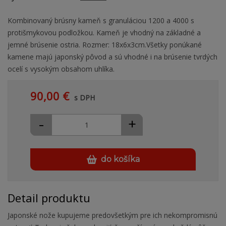
Kombinovaný brúsny kameň s granuláciou 1200 a 4000 s
protišmykovou podložkou. Kameň je vhodný na základné a
jemné brúsenie ostria. Rozmer: 18x6x3cm.Všetky ponúkané
kamene majú japonský pôvod a sú vhodné i na brúsenie tvrdých
ocelí s vysokým obsahom uhlíka.
90,00 €
s DPH
-
+
do košíka
Detail produktu
Japonské nože kupujeme predovšetkým pre ich nekompromisnú