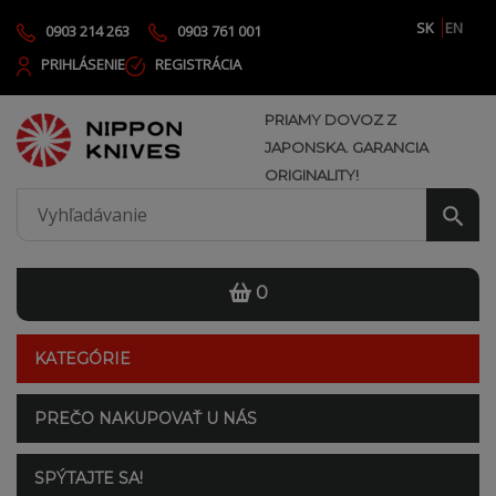
SK
EN
0903 214 263
0903 761 001
PRIHLÁSENIE
REGISTRÁCIA
PRIAMY DOVOZ Z
JAPONSKA. GARANCIA
ORIGINALITY!
0
KATEGÓRIE
PREČO NAKUPOVAŤ U NÁS
SPÝTAJTE SA!