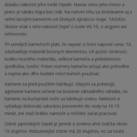
dokážu nabrúsiť jeho tvrdé čepele. Naviac nesú jeho meno a
preto je takáto kúpa bez rizík. Na našom trhu sa stretávame aj s
veľmi lacnými kameňmi od čínskych výrobcov /napr. TAIDEA/.
Skúste však s nimi nabrúsiť čepeľ z ocele VG-10, o aogami ani
nehovoriac.
Pri umelých kameňoch platí, že najviac o ňom napovie cena. Tá
odzrkadľuje materiál brúsnych elementov, ich počet /zrnitosť/,
kvalitu nosného materiálu, veľkosť kameňa a príslušenstvo
/podložka, toishi/. Práve rozmery kameňa určujú ako pohodlne
a najmä ako dlho budete môcť kameň používať.
Kamene sa pred použitím lubrikujú. Olejom sa potierajú
agresívne kamene určené na brúsenie záhradného náradia, no
kamene na kuchynské nože sa lubrikujú vodou. Niektoré si
vyžadujú dokonalú saturáciu ponorením do vody na 10-15
minút, iné stačí krátko namočiť a môžete začať pracovať.
Ostrie japonských čepelí je jemné a zoviera uhol zväčša okolo
15 stupňov. Robustnejšie ostrie má 20 stupňov, no za touto