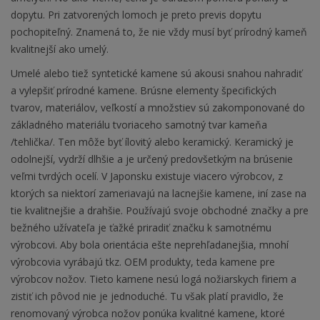
dopytu. Pri zatvorených lomoch je preto previs dopytu
pochopiteľný. Znamená to, že nie vždy musí byť prírodný kameň
kvalitnejší ako umelý.
Umelé alebo tiež syntetické kamene sú akousi snahou nahradiť
a vylepšiť prírodné kamene. Brúsne elementy špecifických
tvarov, materiálov, veľkostí a množstiev sú zakomponované do
základného materiálu tvoriaceho samotný tvar kameňa
/tehlička/. Ten môže byť ílovitý alebo keramický. Keramický je
odolnejší, vydrží dlhšie a je určený predovšetkým na brúsenie
veľmi tvrdých ocelí. V Japonsku existuje viacero výrobcov, z
ktorých sa niektorí zameriavajú na lacnejšie kamene, iní zase na
tie kvalitnejšie a drahšie. Používajú svoje obchodné značky a pre
bežného užívateľa je ťažké priradiť značku k samotnému
výrobcovi. Aby bola orientácia ešte neprehľadanejšia, mnohí
výrobcovia vyrábajú tkz. OEM produkty, teda kamene pre
výrobcov nožov. Tieto kamene nesú logá nožiarskych firiem a
zistiť ich pôvod nie je jednoduché. Tu však platí pravidlo, že
renomovaný výrobca nožov ponúka kvalitné kamene, ktoré