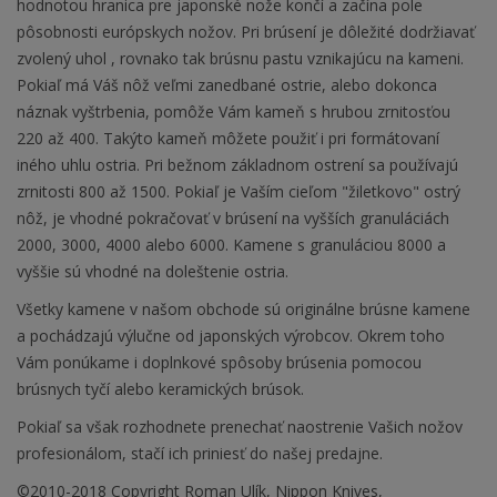
hodnotou hranica pre japonské nože končí a začína pole
pôsobnosti európskych nožov. Pri brúsení je dôležité dodržiavať
zvolený uhol , rovnako tak brúsnu pastu vznikajúcu na kameni.
Pokiaľ má Váš nôž veľmi zanedbané ostrie, alebo dokonca
náznak vyštrbenia, pomôže Vám kameň s hrubou zrnitosťou
220 až 400. Takýto kameň môžete použiť i pri formátovaní
iného uhlu ostria. Pri bežnom základnom ostrení sa používajú
zrnitosti 800 až 1500. Pokiaľ je Vaším cieľom "žiletkovo" ostrý
nôž, je vhodné pokračovať v brúsení na vyšších granuláciách
2000, 3000, 4000 alebo 6000. Kamene s granuláciou 8000 a
vyššie sú vhodné na doleštenie ostria.
Všetky kamene v našom obchode sú originálne brúsne kamene
a pochádzajú výlučne od japonských výrobcov. Okrem toho
Vám ponúkame i doplnkové spôsoby brúsenia pomocou
brúsnych tyčí alebo keramických brúsok.
Pokiaľ sa však rozhodnete prenechať naostrenie Vašich nožov
profesionálom, stačí ich priniesť do našej predajne.
©2010-2018 Copyright Roman Ulík, Nippon Knives,