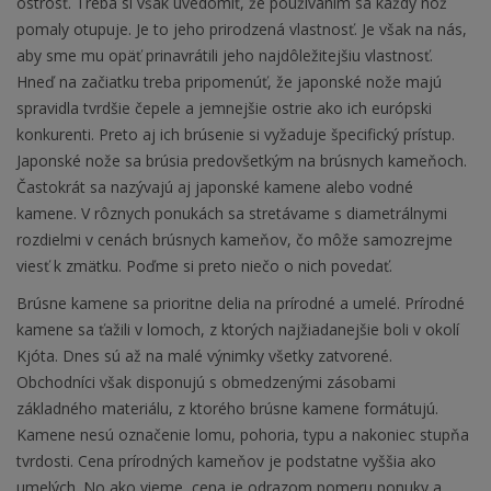
ostrosť. Treba si však uvedomiť, že používaním sa každý nôž
pomaly otupuje. Je to jeho prirodzená vlastnosť. Je však na nás,
aby sme mu opäť prinavrátili jeho najdôležitejšiu vlastnosť.
Hneď na začiatku treba pripomenúť, že japonské nože majú
spravidla tvrdšie čepele a jemnejšie ostrie ako ich európski
konkurenti. Preto aj ich brúsenie si vyžaduje špecifický prístup.
Japonské nože sa brúsia predovšetkým na brúsnych kameňoch.
Častokrát sa nazývajú aj japonské kamene alebo vodné
kamene. V rôznych ponukách sa stretávame s diametrálnymi
rozdielmi v cenách brúsnych kameňov, čo môže samozrejme
viesť k zmätku. Poďme si preto niečo o nich povedať.
Brúsne kamene sa prioritne delia na prírodné a umelé. Prírodné
kamene sa ťažili v lomoch, z ktorých najžiadanejšie boli v okolí
Kjóta. Dnes sú až na malé výnimky všetky zatvorené.
Obchodníci však disponujú s obmedzenými zásobami
základného materiálu, z ktorého brúsne kamene formátujú.
Kamene nesú označenie lomu, pohoria, typu a nakoniec stupňa
tvrdosti. Cena prírodných kameňov je podstatne vyššia ako
umelých. No ako vieme, cena je odrazom pomeru ponuky a