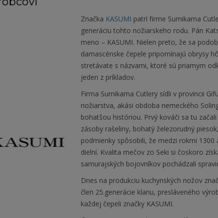
robcovi
Značka
KASUMI
patrí firme Sumikama Cutler
generáciu tohto nožiarskeho rodu. Pán Kats
meno – KASUMI. Nielen preto, že sa podobá
damascénske čepele pripomínajú obrysy hôr
stretávate s názvami, ktoré sú priamym od
jeden z príkladov.
Firma Sumikama Cutlery sídli v provincii Gi
nožiarstva, akási obdoba nemeckého Soling
bohatšou históriou. Prvý kováči sa tu zača
zásoby rašeliny, bohatý železorudný piesok, 
podmienky spôsobili, že medzi rokmi 1300 
dielní. Kvalita mečov zo Seki si čoskoro získ
samurajských bojovníkov pochádzali spravidl
Dnes na produkciu kuchynských nožov zna
člen 25.generácie klanu, presláveného výr
každej čepeli značky KASUMI.