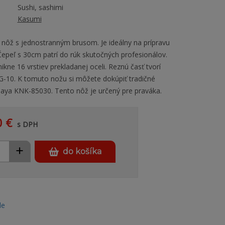
Sushi, sashimi
Kasumi
 nôž s jednostranným brusom. Je ideálny na prípravu
Čepeľ s 30cm patrí do rúk skutočných profesionálov.
ikne 16 vrstiev prekladanej oceli. Reznú časť tvorí
G-10. K tomuto nožu si môžete dokúpiť tradičné
aya KNK-85030. Tento nôž je určený pre praváka.
0 €
s DPH
+
do košíka
le