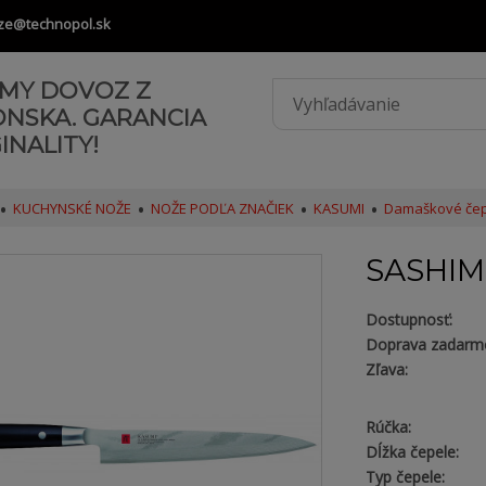
ze@technopol.sk
AMY DOVOZ Z
ONSKA. GARANCIA
INALITY!
KUCHYNSKÉ NOŽE
NOŽE PODĽA ZNAČIEK
KASUMI
Damaškové čep
SASHIM
Dostupnosť:
Doprava zadarm
Zľava:
Rúčka:
Dĺžka čepele:
Typ čepele: