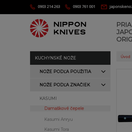
0903 214 263
0903 761 001
japonskeno
PRI
JAP
ORIG
Úvod
KUCHYNSKÉ NOŽE
NOŽE PODĽA POUŽITIA
NOŽE PODĽA ZNAČIEK
KASUMI
Damaškové čepele
Kasumi Anryu
Kasumi Tora