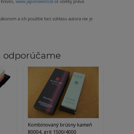
 Knives,
www.japonskenoze.sk
všetky práva
ákonom a ich použitie bez súhlasu autora nie je
m odporúčame
Kombinovaný brúsny kameň
80004, grit 1500/4000