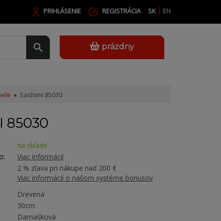
PRIHLÁSENIE
REGISTRÁCIA
SK
EN
prázdny
ele
Sashimi 85030
I 85030
na sklade
o:
Viac informácií
2 % zľava pri nákupe nad 200 €
Viac informácií o našom systéme bonusov
Drevená
30cm
Damašková