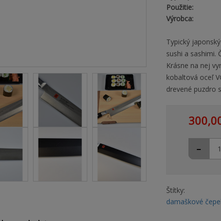
Použitie:
Výrobca:
Typický japonský
sushi a sashimi. 
Krásne na nej vyn
kobaltová oceľ V
drevené puzdro s
300,0
-
Štítky:
damaškové čepe