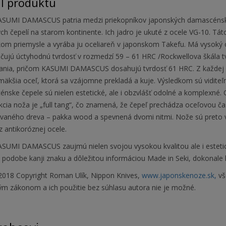
il produktu
SUMI DAMASCUS patria medzi priekopníkov japonských damascénskych
ch čepelí na starom kontinente. Ich jadro je ukuté z ocele VG-10. Tát
kom priemysle a vyrába ju oceliareň v japonskom Takefu. Má vysoký o
čujú úctyhodnú tvrdosť v rozmedzí 59 – 61 HRC /Rockwellova škála tv
ania, pričom KASUMI DAMASCUS dosahujú tvrdosť 61 HRC. Z každej stra
mäkšia oceľ, ktorá sa vzájomne prekladá a kuje. Výsledkom sú viditeľn
ske čepele sú nielen estetické, ale i obzvlášť odolné a komplexné. Os
cia noža je „full tang“, čo znamená, že čepeľ prechádza oceľovou ča
zovaného dreva – pakka wood a spevnená dvomi nitmi. Nože sú preto v
 antikoróznej ocele.
SUMI DAMASCUS zaujmú nielen svojou vysokou kvalitou ale i este
podobe kanji znaku a dôležitou informáciou Made in Seki, dokonale l
018 Copyright Roman Ulík, Nippon Knives,
www.japonskenoze.sk,
vš
ým zákonom a ich použitie bez súhlasu autora nie je možné.