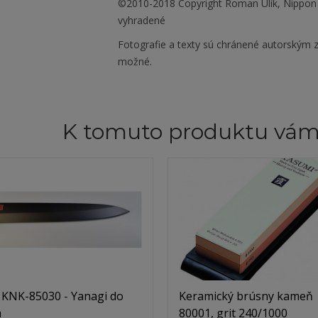
©2010-2018 Copyright Roman Ulík, Nippon
vyhradené
Fotografie a texty sú chránené autorským z
možné.
K tomuto produktu vá
 KNK-85030 - Yanagi do
Keramický brúsny kameň
m
80001, grit 240/1000