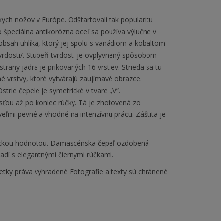
 nožov v Európe. Odštartovali tak popularitu
o špeciálna antikorózna oceľ sa používa výlučne v
bsah uhlíka, ktorý jej spolu s vanádiom a kobaltom
rdosti/. Stupeň tvrdosti je ovplyvnený spôsobom
ny jadra je prikovaných 16 vrstiev. Strieda sa tu
é vrstvy, ktoré vytvárajú zaujímavé obrazce.
trie čepele je symetrické v tvare „V“.
sťou až po koniec rúčky. Tá je zhotovená zo
eľmi pevné a vhodné na intenzívnu prácu. Záštita je
tickou hodnotou. Damascénska čepeľ ozdobená
adí s elegantnými čiernymi rúčkami.
etky práva vyhradené Fotografie a texty sú chránené