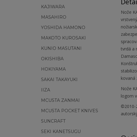
Deta
KAJIWARA
Nože KA
MASAHIRO
vrstvený
nožiars
YOSHIDA HAMONO
zabezpe
MAKOTO KUROSAKI
spracov
KUNIO MASUTANI
tvrdá a 
Damascén
OKISHIBA
Konštruk
HOKIYAMA
stabili
kovaná z
SAKAI TAKAYUKI
Nože KA
IIZA
logom v 
MCUSTA ZANMAI
©2010-2
MCUSTA POCKET KNIVES
autorsk
SUNCRAFT
SEKI KANETSUGU