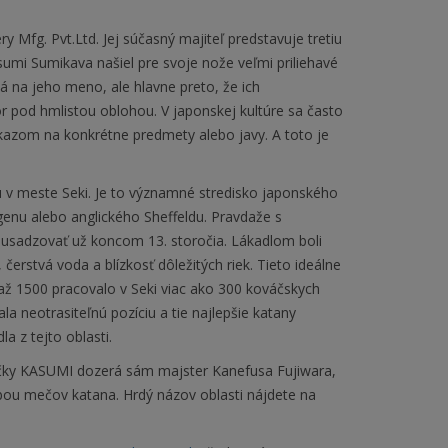
y Mfg. Pvt.Ltd. Jej súčasný majiteľ predstavuje tretiu
umi Sumikava našiel pre svoje nože veľmi priliehavé
 na jeho meno, ale hlavne preto, že ich
 pod hmlistou oblohou. V japonskej kultúre sa často
kazom na konkrétne predmety alebo javy. A toto je
fu v meste Seki. Je to významné stredisko japonského
enu alebo anglického Sheffeldu. Pravdaže s
li usadzovať už koncom 13. storočia. Lákadlom boli
čerstvá voda a blízkosť dôležitých riek. Tieto ideálne
až 1500 pracovalo v Seki viac ako 300 kováčskych
ala neotrasiteľnú pozíciu a tie najlepšie katany
a z tejto oblasti.
čky KASUMI dozerá sám majster Kanefusa Fujiwara,
obou mečov katana. Hrdý názov oblasti nájdete na