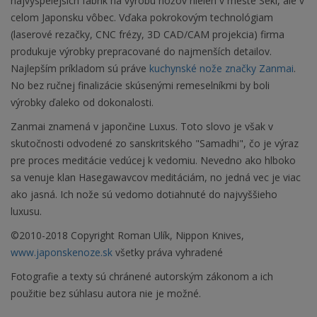
najvyspelejších fabrík na výrobu nožov nielen v meste Seki, ale v
celom Japonsku vôbec. Vďaka pokrokovým technológiam
(laserové rezačky, CNC frézy, 3D CAD/CAM projekcia) firma
produkuje výrobky prepracované do najmenších detailov.
Najlepším príkladom sú práve
kuchynské nože značky Zanmai
.
No bez ručnej finalizácie skúsenými remeselníkmi by boli
výrobky ďaleko od dokonalosti.
Zanmai znamená v japončine Luxus. Toto slovo je však v
skutočnosti odvodené zo sanskritského "Samadhi", čo je výraz
pre proces meditácie vedúcej k vedomiu. Nevedno ako hlboko
sa venuje klan Hasegawavcov meditáciám, no jedná vec je viac
ako jasná. Ich nože sú vedomo dotiahnuté do najvyššieho
luxusu.
©2010-2018 Copyright Roman Ulík, Nippon Knives,
www.japonskenoze.sk
všetky práva vyhradené
Fotografie a texty sú chránené autorským zákonom a ich
použitie bez súhlasu autora nie je možné.