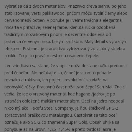
Vybrať sa dá z dvoch materiálov. Priaznivci dreva siahnu po jeho
stabilizovanej verzii pakkawood, pričom môžu zvoliť čierny alebo
červenohnedý odtieň. V ponuke je i veľmi trvácna a elegantná
micarta v príťažlivej zelenej farbe. Klenutá rúčka ozdobená
tradičným mozaikovým pinom je decentne oddelená od
prstenca červeným resp. bielym krúžkom. Malý detail s výrazným
efektom. Prstenec je starostlivo vyfrézovaný zo zliatiny striebra
a niklu. To je to pravé miesto na osadenie čepele.
Len zriedkavo sa stane, že v opise noža dostane rúčka prednosť
pred čepeľou. No neľakajte sa, čepeľ je v tomto prípade
rovnako atraktívna, len pojem „revolution“ sa viaže na
neobvyklé rúčky. Pracovnú časť noža tvorí čepeľ San Mai. Znalci
vedia, že ide o vrstvený materiál, kde hagane /jadro/ je po
stranách obložené mäkším materiálom. Oceľ na jadro nedodal
nikto iný ako Takefu Steel Company. Je ňou špičková SPG-2
spracovaná práškovou metalurgiou. Častokrát sa táto oceľ
označuje ako SG-2 čo znamená Super Gold. Obsah uhlíka sa
pohybuje až na úrovni 1,25 -1,45% a preto tvrdosť jadra je