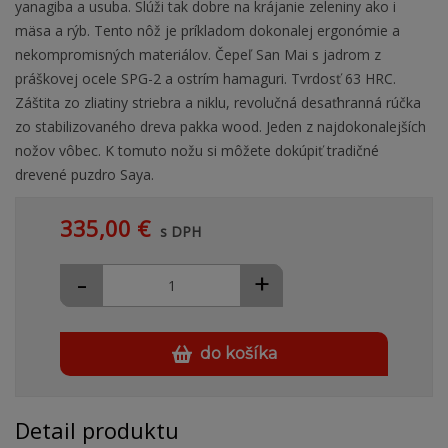
yanagiba a usuba. Slúži tak dobre na krájanie zeleniny ako i
mäsa a rýb. Tento nôž je príkladom dokonalej ergonómie a
nekompromisných materiálov. Čepeľ San Mai s jadrom z
práškovej ocele SPG-2 a ostrím hamaguri. Tvrdosť 63 HRC.
Záštita zo zliatiny striebra a niklu, revolučná desaťhranná rúčka
zo stabilizovaného dreva pakka wood. Jeden z najdokonalejších
nožov vôbec. K tomuto nožu si môžete dokúpiť tradičné
drevené puzdro Saya.
335,00 €
s DPH
-
+
do košíka
Detail produktu