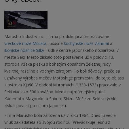
Marusho Industry Inc. - firma produkujúca prepracované
vreckové nože Mcusta
, luxusné
kuchynské nože Zanmai
a
ikonické nožnice Silky
- sídli v centre japonského nožiarstva, v
meste Seki. Mesto získalo toto postavenie už v polovici 13.
storočia vďaka piesku s bohatým obsahom železnej rudy,
kvalitnej rašeline a vodným zdrojom. To boli dôvody, prečo sa
uznávaný výrobca mečov Motoshige premiestnil do tejto oblasti
z ostrova Kjušú. V období Muromachi (1338-1573) pracovalo v
Seki viac ako 300 kováčov. Medzi najznámejších patrili
Kanemoto Magoroku a Saburo Shizu. Meče zo Seki si rýchlo
získali povesť po celom Japonsku.
Firma Marusho bola založená už v roku 1964. Dnes ju vedie
vnuk zakladateľa so svojou rodinou. Prevádzkuje jednu z