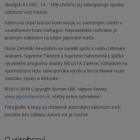
skvelých 63 HRC. 14 – 16% chrómu jej zabezpečujú vysokú
odolnosť voči korózii.
Saténová čepeľ krásne kontrastuje so samotným ostrím v
osvedčenom tvare hamaguri. Nepravidelné rozhranie je
priamym odkazom na bájne japonské meče.
Nože ZANMAI Revolution sa zaradili spolu s radou Ultimate
Aranami, Supreme Twisted a Supreme Hammered k špičke
výrobného programu značky MCUSTA Zanmai. Vzhľadom na
výnimočnosť tejto série ponúka výrobca len tri hlavné nože:
Santoku, Gyuto a Kiritsuke.
©2010-2018 Copyright Roman Ulík, Nippon Knives,
www.japonskenoze.sk,
všetky práva vyhradené.
Fotografie a texty sú chránené autorským zákonom a ich
použitie bez súhlasu autora nie je možné.
O výrobcovi