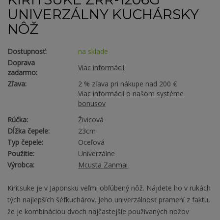
UNIVERZÁLNY KUCHÁRSKY
NÔŽ
Dostupnosť:
na sklade
Doprava
Viac informácií
zadarmo:
Zľava:
2 % zľava pri nákupe nad 200 €
Viac informácií o našom systéme
bonusov
Rúčka:
Živicová
Dĺžka čepele:
23cm
Typ čepele:
Oceľová
Použitie:
Univerzálne
Výrobca:
Mcusta Zanmai
Kiritsuke je v Japonsku veľmi obľúbený nôž. Nájdete ho v rukách
tých najlepších šéfkuchárov. Jeho univerzálnosť pramení z faktu,
že je kombináciou dvoch najčastejšie používaných nožov