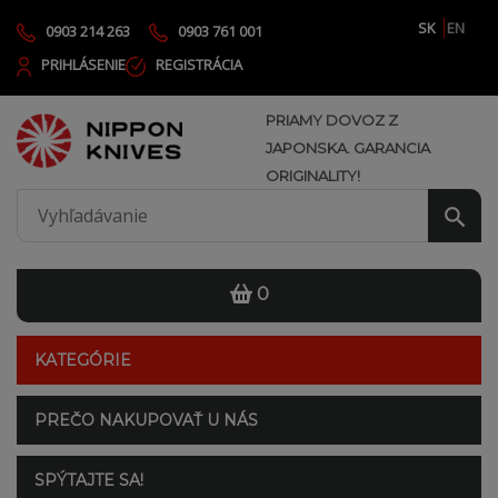
SK
EN
0903 214 263
0903 761 001
PRIHLÁSENIE
REGISTRÁCIA
PRIAMY DOVOZ Z
JAPONSKA. GARANCIA
ORIGINALITY!
0
KATEGÓRIE
PREČO NAKUPOVAŤ U NÁS
SPÝTAJTE SA!