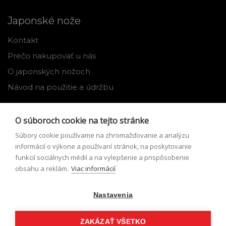
Japonské nože
Kontakt
Prečo nakupovať u nás
O japonských nožoch
Návod na použitie a údržbu
Nástroje
O súboroch cookie na tejto stránke
Registrácia
Súbory cookie používame na zhromažďovanie a analýzu
Môj profil
informácií o výkone a používaní stránok, na poskytovanie
funkcií sociálnych médií a na vylepšenie a prispôsobenie
Zabudnuté heslo
obsahu a reklám.
Viac informácií
Odstúpenie od zmluvy
Nastavenia
Podmienky odstúpenia od zmluvy
Formulár pre odstúpenie od zmluvy
ZAKÁZAŤ VŠETKO