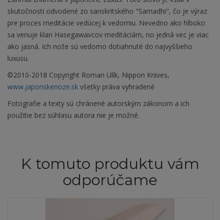
skutočnosti odvodené zo sanskritského "Samadhi", čo je výraz
pre proces meditácie vedúcej k vedomiu. Nevedno ako hlboko
sa venuje klan Hasegawavcov meditáciám, no jedná vec je viac
ako jasná. Ich nože sú vedomo dotiahnuté do najvyššieho
luxusu.
©2010-2018 Copyright Roman Ulík, Nippon Knives,
www.japonskenoze.sk
všetky práva vyhradené
Fotografie a texty sú chránené autorským zákonom a ich
použitie bez súhlasu autora nie je možné.
K tomuto produktu vám
odporúčame