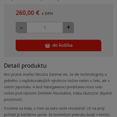
260,00 €
s DPH
-
+
do košíka
Detail produktu
Kto pozná značku Mcusta Zanmai vie, že ide technologicky o
jedného z najdokonalejších výrobcov nožov nielen v Seki, ale v
celom Japonsku. A keď Hasegawovci predstavia novú radu
nožov pod názvom ZANMAI Revolution, treba skutočne zbystriť
pozornosť.
Pozrime sa teda, v čom sú tieto nože revolučné. Už na prvý
pohľad je každému jasné, že nositeľom pokroku budú v tomto