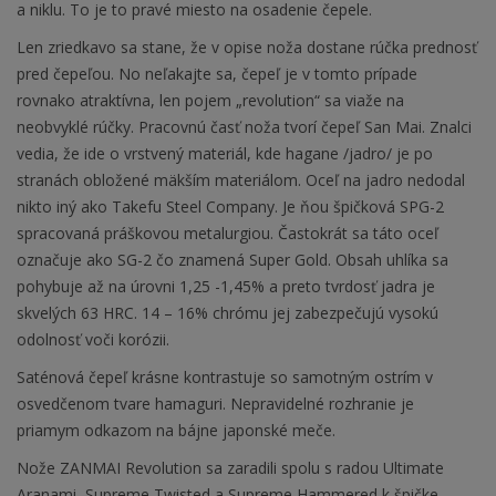
a niklu. To je to pravé miesto na osadenie čepele.
Len zriedkavo sa stane, že v opise noža dostane rúčka prednosť
pred čepeľou. No neľakajte sa, čepeľ je v tomto prípade
rovnako atraktívna, len pojem „revolution“ sa viaže na
neobvyklé rúčky. Pracovnú časť noža tvorí čepeľ San Mai. Znalci
vedia, že ide o vrstvený materiál, kde hagane /jadro/ je po
stranách obložené mäkším materiálom. Oceľ na jadro nedodal
nikto iný ako Takefu Steel Company. Je ňou špičková SPG-2
spracovaná práškovou metalurgiou. Častokrát sa táto oceľ
označuje ako SG-2 čo znamená Super Gold. Obsah uhlíka sa
pohybuje až na úrovni 1,25 -1,45% a preto tvrdosť jadra je
skvelých 63 HRC. 14 – 16% chrómu jej zabezpečujú vysokú
odolnosť voči korózii.
Saténová čepeľ krásne kontrastuje so samotným ostrím v
osvedčenom tvare hamaguri. Nepravidelné rozhranie je
priamym odkazom na bájne japonské meče.
Nože ZANMAI Revolution sa zaradili spolu s radou Ultimate
Aranami, Supreme Twisted a Supreme Hammered k špičke