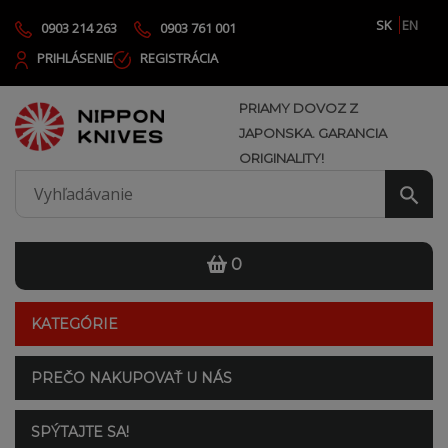
SK
EN
0903 214 263
0903 761 001
PRIHLÁSENIE
REGISTRÁCIA
PRIAMY DOVOZ Z
JAPONSKA. GARANCIA
ORIGINALITY!
0
KATEGÓRIE
PREČO NAKUPOVAŤ U NÁS
SPÝTAJTE SA!