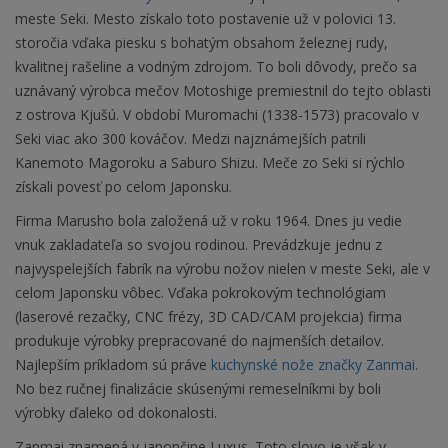
meste Seki. Mesto získalo toto postavenie už v polovici 13.
storočia vďaka piesku s bohatým obsahom železnej rudy,
kvalitnej rašeline a vodným zdrojom. To boli dôvody, prečo sa
uznávaný výrobca mečov Motoshige premiestnil do tejto oblasti
z ostrova Kjušú. V období Muromachi (1338-1573) pracovalo v
Seki viac ako 300 kováčov. Medzi najznámejších patrili
Kanemoto Magoroku a Saburo Shizu. Meče zo Seki si rýchlo
získali povesť po celom Japonsku.
Firma Marusho bola založená už v roku 1964. Dnes ju vedie
vnuk zakladateľa so svojou rodinou. Prevádzkuje jednu z
najvyspelejších fabrík na výrobu nožov nielen v meste Seki, ale v
celom Japonsku vôbec. Vďaka pokrokovým technológiam
(laserové rezačky, CNC frézy, 3D CAD/CAM projekcia) firma
produkuje výrobky prepracované do najmenších detailov.
Najlepším príkladom sú práve
kuchynské nože značky Zanmai
.
No bez ručnej finalizácie skúsenými remeselníkmi by boli
výrobky ďaleko od dokonalosti.
Zanmai znamená v japončine Luxus. Toto slovo je však v