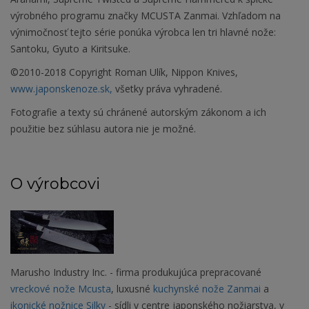
výrobného programu značky MCUSTA Zanmai. Vzhľadom na
výnimočnosť tejto série ponúka výrobca len tri hlavné nože:
Santoku, Gyuto a Kiritsuke.
©2010-2018 Copyright Roman Ulík, Nippon Knives,
www.japonskenoze.sk,
všetky práva vyhradené.
Fotografie a texty sú chránené autorským zákonom a ich
použitie bez súhlasu autora nie je možné.
O výrobcovi
Marusho Industry Inc. - firma produkujúca prepracované
vreckové nože Mcusta
, luxusné
kuchynské nože Zanmai
a
ikonické nožnice Silky
- sídli v centre japonského nožiarstva, v