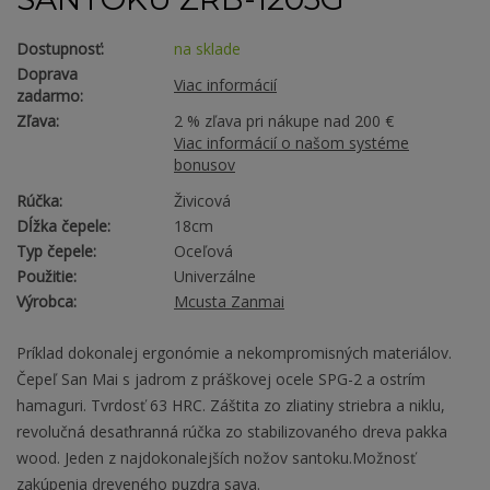
Dostupnosť:
na sklade
Doprava
Viac informácií
zadarmo:
Zľava:
2 % zľava pri nákupe nad 200 €
Viac informácií o našom systéme
bonusov
Rúčka:
Živicová
Dĺžka čepele:
18cm
Typ čepele:
Oceľová
Použitie:
Univerzálne
Výrobca:
Mcusta Zanmai
Príklad dokonalej ergonómie a nekompromisných materiálov.
Čepeľ San Mai s jadrom z práškovej ocele SPG-2 a ostrím
hamaguri. Tvrdosť 63 HRC. Záštita zo zliatiny striebra a niklu,
revolučná desaťhranná rúčka zo stabilizovaného dreva pakka
wood. Jeden z najdokonalejších nožov santoku.Možnosť
zakúpenia dreveného puzdra saya.