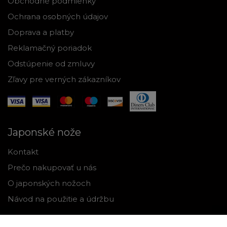
Obchodné podmienky
Ochrana osobných údajov
Doprava a platby
Reklamačný poriadok
Odstúpenie od zmluvy
Zľavy pre verných zákazníkov
Japonské nože
Kontakt
Prečo nakupovať u nás
O japonských nožoch
Návod na použitie a údržbu
Nástroje