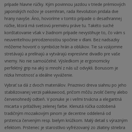
prípade hlavne rúčky. Kým povinnou jazdou v triede prémiových
japonských nožov je osemhran, rada Revolution pridala dve
hrany navyše. Áno, hovoríme v tomto prípade o desaťhrannej
rúčke, ktorá má svetovú premiéru práve tu. Takéto suché
konštatovanie však v žiadnom prípade nevystihuje to, čo vám s
neuveriteľnou prirodzenosťou spočinie v dlani. Bez nadsazky
môžeme hovoriť o symbióze hrán a oblúkov. Tie sa vzájomne
stretávajú a prelínajú a vytvárajú expresívne divadlo pre vaše
vnemy. No nie samoúčelné. Výsledkom je ergonomicky
perfektný grip na aký si mnohí z nás už odvykli. Bonusom je
nízka hmotnosť a ideálne vyváženie.
Vybrať sa dá z dvoch materiálov. Priaznivci dreva siahnu po jeho
stabilizovanej verzii pakkawood, pričom môžu zvoliť čierny alebo
červenohnedý odtieň. V ponuke je i veľmi trvácna a elegantná
micarta v príťažlivej zelenej farbe. Klenutá rúčka ozdobená
tradičným mozaikovým pinom je decentne oddelená od
prstenca červeným resp. bielym krúžkom. Malý detail s výrazným
efektom. Prstenec je starostlivo vyfrézovaný zo zliatiny striebra