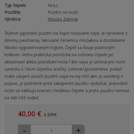
Typ čepele:
NULL
Použitie:
Púzdro na nože
Výrobca:
Mcusta Zanmai
Štýlové japonské puzdro na čepeľ nazývané saya. Je vyrobené z
dreviny paulownia, lakované červenou mozaikou a dozdobené
hlboko vygravírovaným logom. Čepeľ sa fixuje plastovým
kolíkom. Veľmi praktická pomôcka na ochranu čepele pri
skladovaní alebo prenášaní noža.Táto saya je určená pre nože
santoku s 18cm čepeľou značky Zanmai.Upozornenie: pokiaľ
máte záujem použiť puzdro saya na iný nôž ako je uvedený v
popise, je potrebné pred zakúpením puzdro vyskúšať. Jednotlivé
nože sa odlišujú tvarom i hrúbkou čepele a preto puzdro nemusí
na Váš nôž sedieť.
40,00 €
s DPH
-
+