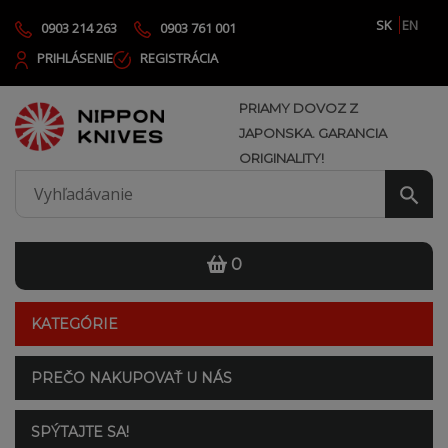
SK
EN
0903 214 263
0903 761 001
PRIHLÁSENIE
REGISTRÁCIA
PRIAMY DOVOZ Z
JAPONSKA. GARANCIA
ORIGINALITY!
0
KATEGÓRIE
PREČO NAKUPOVAŤ U NÁS
SPÝTAJTE SA!