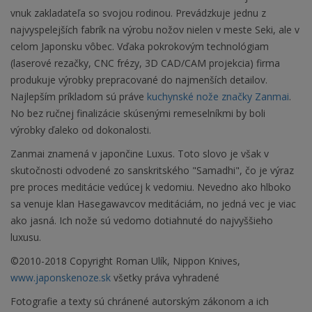
vnuk zakladateľa so svojou rodinou. Prevádzkuje jednu z
najvyspelejších fabrík na výrobu nožov nielen v meste Seki, ale v
celom Japonsku vôbec. Vďaka pokrokovým technológiam
(laserové rezačky, CNC frézy, 3D CAD/CAM projekcia) firma
produkuje výrobky prepracované do najmenších detailov.
Najlepším príkladom sú práve
kuchynské nože značky Zanmai
.
No bez ručnej finalizácie skúsenými remeselníkmi by boli
výrobky ďaleko od dokonalosti.
Zanmai znamená v japončine Luxus. Toto slovo je však v
skutočnosti odvodené zo sanskritského "Samadhi", čo je výraz
pre proces meditácie vedúcej k vedomiu. Nevedno ako hlboko
sa venuje klan Hasegawavcov meditáciám, no jedná vec je viac
ako jasná. Ich nože sú vedomo dotiahnuté do najvyššieho
luxusu.
©2010-2018 Copyright Roman Ulík, Nippon Knives,
www.japonskenoze.sk
všetky práva vyhradené
Fotografie a texty sú chránené autorským zákonom a ich