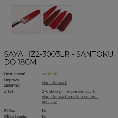
SAYA HZ2-3003LR - SANTOKU
DO 18CM
Dostupnosť:
na sklade
Doprava
Viac informácií
zadarmo:
Zľava:
2 % zľava pri nákupe nad 200 €
Viac informácií o našom systéme
bonusov
Rúčka:
NULL
Dĺžka čepele:
NULL