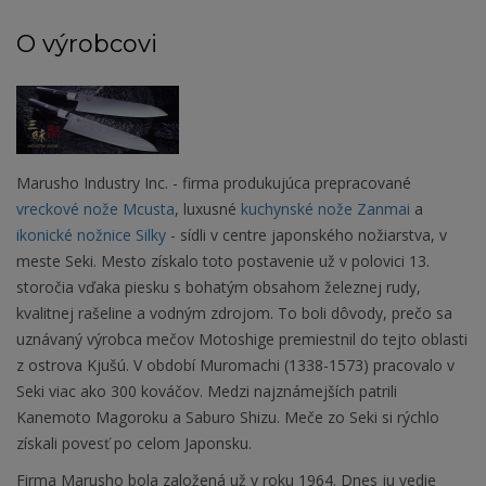
O výrobcovi
Marusho Industry Inc. - firma produkujúca prepracované
vreckové nože Mcusta
, luxusné
kuchynské nože Zanmai
a
ikonické nožnice Silky
- sídli v centre japonského nožiarstva, v
meste Seki. Mesto získalo toto postavenie už v polovici 13.
storočia vďaka piesku s bohatým obsahom železnej rudy,
kvalitnej rašeline a vodným zdrojom. To boli dôvody, prečo sa
uznávaný výrobca mečov Motoshige premiestnil do tejto oblasti
z ostrova Kjušú. V období Muromachi (1338-1573) pracovalo v
Seki viac ako 300 kováčov. Medzi najznámejších patrili
Kanemoto Magoroku a Saburo Shizu. Meče zo Seki si rýchlo
získali povesť po celom Japonsku.
Firma Marusho bola založená už v roku 1964. Dnes ju vedie