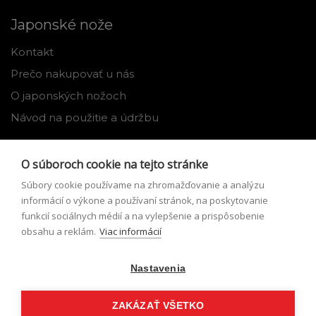
Japonské nože
Kontakt
Prečo nakupovať u nás
O japonských nožoch
Návod na použitie a údržbu
Nástroje
O súboroch cookie na tejto stránke
Registrácia
Súbory cookie používame na zhromažďovanie a analýzu
Môj profil
informácií o výkone a používaní stránok, na poskytovanie
funkcií sociálnych médií a na vylepšenie a prispôsobenie
Zabudnuté heslo
obsahu a reklám.
Viac informácií
Odstúpenie od zmluvy
Nastavenia
Podmienky odstúpenia od zmluvy
Formulár pre odstúpenie od zmluvy
ZAKÁZAŤ VŠETKO