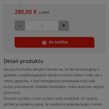
280,00 €
s DPH
-
+
do košíka
Detail produktu
Kto pozná značku Mcusta Zanmai vie, že ide technologicky o
jedného z najdokonalejších výrobcov nožov nielen v Seki, ale v
celom Japonsku. A keď Hasegawovci predstavia novú radu
nožov pod názvom ZANMAI Revolution, treba skutočne zbystriť
pozornosť.
Pozrime sa teda, v čom sú tieto nože revolučné. Už na prvý
pohľad je každému jasné, že nositeľom pokroku budú v tomto