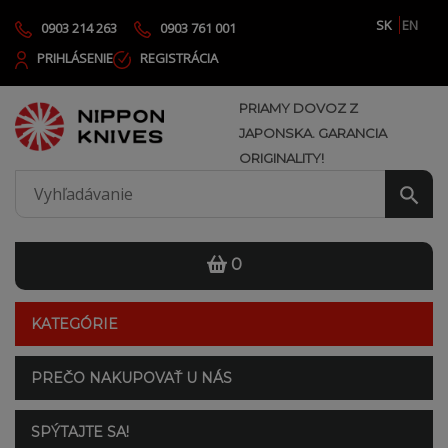
SK
EN
0903 214 263
0903 761 001
PRIHLÁSENIE
REGISTRÁCIA
PRIAMY DOVOZ Z
JAPONSKA. GARANCIA
ORIGINALITY!
0
KATEGÓRIE
PREČO NAKUPOVAŤ U NÁS
SPÝTAJTE SA!