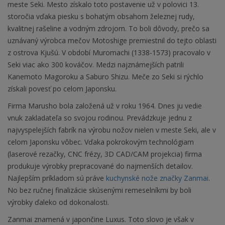
meste Seki. Mesto získalo toto postavenie už v polovici 13.
storočia vďaka piesku s bohatým obsahom železnej rudy,
kvalitnej rašeline a vodným zdrojom. To boli dôvody, prečo sa
uznávaný výrobca mečov Motoshige premiestnil do tejto oblasti
z ostrova Kjušú. V období Muromachi (1338-1573) pracovalo v
Seki viac ako 300 kováčov. Medzi najznámejších patrili
Kanemoto Magoroku a Saburo Shizu. Meče zo Seki si rýchlo
získali povesť po celom Japonsku.
Firma Marusho bola založená už v roku 1964. Dnes ju vedie
vnuk zakladateľa so svojou rodinou. Prevádzkuje jednu z
najvyspelejších fabrík na výrobu nožov nielen v meste Seki, ale v
celom Japonsku vôbec. Vďaka pokrokovým technológiam
(laserové rezačky, CNC frézy, 3D CAD/CAM projekcia) firma
produkuje výrobky prepracované do najmenších detailov.
Najlepším príkladom sú práve
kuchynské nože značky Zanmai
.
No bez ručnej finalizácie skúsenými remeselníkmi by boli
výrobky ďaleko od dokonalosti.
Zanmai znamená v japončine Luxus. Toto slovo je však v