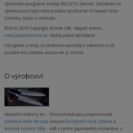
výrobného programu značky MCUSTA Zanmai. Vzhľadom na
výnimočnosť tejto série ponúka výrobca len tri hlavné nože:
Santoku, Gyuto a Kiritsuke.
©2010-2018 Copyright Roman Ulík, Nippon Knives,
www.japonskenoze.sk,
všetky práva vyhradené.
Fotografie a texty sú chránené autorským zákonom a ich
použitie bez súhlasu autora nie je možné.
O výrobcovi
Marusho Industry Inc. - firma produkujúca prepracované
vreckové nože Mcusta
, luxusné
kuchynské nože Zanmai
a
ikonické nožnice Silky
- sídli v centre japonského nožiarstva, v