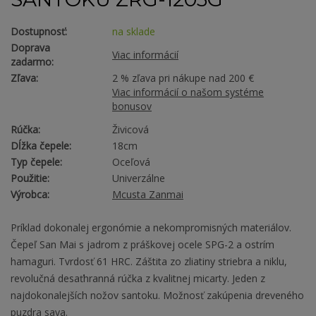
Dostupnosť:
na sklade
Doprava
Viac informácií
zadarmo:
Zľava:
2 % zľava pri nákupe nad 200 €
Viac informácií o našom systéme
bonusov
Rúčka:
Živicová
Dĺžka čepele:
18cm
Typ čepele:
Oceľová
Použitie:
Univerzálne
Výrobca:
Mcusta Zanmai
Príklad dokonalej ergonómie a nekompromisných materiálov.
Čepeľ San Mai s jadrom z práškovej ocele SPG-2 a ostrím
hamaguri. Tvrdosť 61 HRC. Záštita zo zliatiny striebra a niklu,
revolučná desaťhranná rúčka z kvalitnej micarty. Jeden z
najdokonalejších nožov santoku. Možnosť zakúpenia dreveného
puzdra saya.