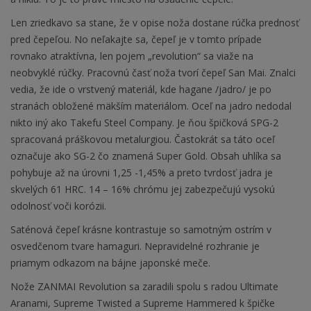
Len zriedkavo sa stane, že v opise noža dostane rúčka prednosť
pred čepeľou. No neľakajte sa, čepeľ je v tomto prípade
rovnako atraktívna, len pojem „revolution“ sa viaže na
neobvyklé rúčky. Pracovnú časť noža tvorí čepeľ San Mai. Znalci
vedia, že ide o vrstvený materiál, kde hagane /jadro/ je po
stranách obložené mäkším materiálom. Oceľ na jadro nedodal
nikto iný ako Takefu Steel Company. Je ňou špičková SPG-2
spracovaná práškovou metalurgiou. Častokrát sa táto oceľ
označuje ako SG-2 čo znamená Super Gold. Obsah uhlíka sa
pohybuje až na úrovni 1,25 -1,45% a preto tvrdosť jadra je
skvelých 61 HRC. 14 – 16% chrómu jej zabezpečujú vysokú
odolnosť voči korózii.
Saténová čepeľ krásne kontrastuje so samotným ostrím v
osvedčenom tvare hamaguri. Nepravidelné rozhranie je
priamym odkazom na bájne japonské meče.
Nože ZANMAI Revolution sa zaradili spolu s radou Ultimate
Aranami, Supreme Twisted a Supreme Hammered k špičke