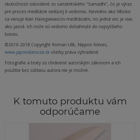
skutočnosti odvodené zo sanskritského "Samadhi", čo je výraz
pre proces meditácie vedúcej k vedomiu. Nevedno ako hlboko
sa venuje klan Hasegawavcov meditáciám, no jedná vec je viac
ako jasná. Ich nože sú vedomo dotiahnuté do najvyššieho
luxusu.
©2010-2018 Copyright Roman Ulík, Nippon Knives,
www.japonskenoze.sk
všetky práva vyhradené
Fotografie a texty sú chránené autorským zákonom a ich
použitie bez súhlasu autora nie je možné.
K tomuto produktu vám
odporúčame