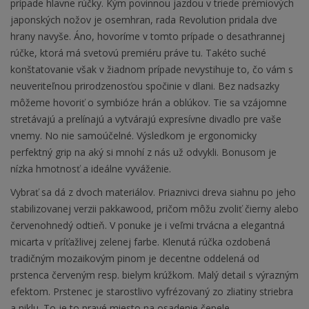
prípade hlavne rúčky. Kým povinnou jazdou v triede prémiových
japonských nožov je osemhran, rada Revolution pridala dve
hrany navyše. Áno, hovoríme v tomto prípade o desaťhrannej
rúčke, ktorá má svetovú premiéru práve tu. Takéto suché
konštatovanie však v žiadnom prípade nevystihuje to, čo vám s
neuveriteľnou prirodzenosťou spočinie v dlani. Bez nadsazky
môžeme hovoriť o symbióze hrán a oblúkov. Tie sa vzájomne
stretávajú a prelínajú a vytvárajú expresívne divadlo pre vaše
vnemy. No nie samoúčelné. Výsledkom je ergonomicky
perfektný grip na aký si mnohí z nás už odvykli. Bonusom je
nízka hmotnosť a ideálne vyváženie.
Vybrať sa dá z dvoch materiálov. Priaznivci dreva siahnu po jeho
stabilizovanej verzii pakkawood, pričom môžu zvoliť čierny alebo
červenohnedý odtieň. V ponuke je i veľmi trvácna a elegantná
micarta v príťažlivej zelenej farbe. Klenutá rúčka ozdobená
tradičným mozaikovým pinom je decentne oddelená od
prstenca červeným resp. bielym krúžkom. Malý detail s výrazným
efektom. Prstenec je starostlivo vyfrézovaný zo zliatiny striebra
a niklu. To je to pravé miesto na osadenie čepele.