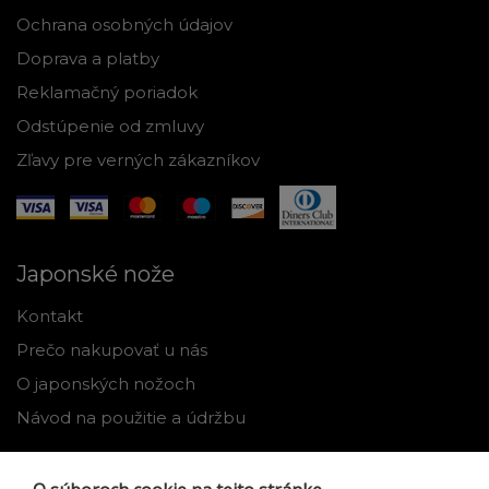
Ochrana osobných údajov
Doprava a platby
Reklamačný poriadok
Odstúpenie od zmluvy
Zľavy pre verných zákazníkov
Japonské nože
Kontakt
Prečo nakupovať u nás
O japonských nožoch
Návod na použitie a údržbu
Nástroje