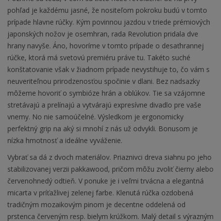
pohľad je každému jasné, že nositeľom pokroku budú v tomto
prípade hlavne rúčky. Kým povinnou jazdou v triede prémiových
japonských nožov je osemhran, rada Revolution pridala dve
hrany navyše. Áno, hovoríme v tomto prípade o desaťhrannej
rúčke, ktorá má svetovú premiéru práve tu. Takéto suché
konštatovanie však v žiadnom prípade nevystihuje to, čo vám s
neuveriteľnou prirodzenosťou spočinie v dlani. Bez nadsazky
môžeme hovoriť o symbióze hrán a oblúkov. Tie sa vzájomne
stretávajú a prelínajú a vytvárajú expresívne divadlo pre vaše
vnemy. No nie samoúčelné. Výsledkom je ergonomicky
perfektný grip na aký si mnohí z nás už odvykli. Bonusom je
nízka hmotnosť a ideálne vyváženie.
Vybrať sa dá z dvoch materiálov. Priaznivci dreva siahnu po jeho
stabilizovanej verzii pakkawood, pričom môžu zvoliť čierny alebo
červenohnedý odtieň. V ponuke je i veľmi trvácna a elegantná
micarta v príťažlivej zelenej farbe. Klenutá rúčka ozdobená
tradičným mozaikovým pinom je decentne oddelená od
prstenca červeným resp. bielym krúžkom. Malý detail s výrazným