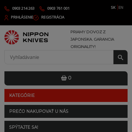
SK
EN
0903 214 263
0903 761 001
PRIHLÁSENIE
REGISTRÁCIA
PRIAMY DOVOZ Z
JAPONSKA. GARANCIA
ORIGINALITY!
0
KATEGÓRIE
PREČO NAKUPOVAŤ U NÁS
SPÝTAJTE SA!