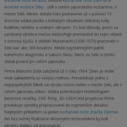
vreckové nože Mcusta
, luxusné
kuchynské nože Zanmai
a
ikonické nožnice Silky
- sídli v centre japonského nožiarstva, v
meste Seki. Mesto získalo toto postavenie už v polovici 13.
storočia vďaka piesku s bohatým obsahom železnej rudy,
kvalitnej rašeline a vodným zdrojom. To boli dôvody, prečo sa
uznávaný výrobca mečov Motoshige premiestnil do tejto oblasti
z ostrova Kjušú. V období Muromachi (1338-1573) pracovalo v
Seki viac ako 300 kováčov. Medzi najznámejších patrili
Kanemoto Magoroku a Saburo Shizu. Meče zo Seki si rýchlo
získali povesť po celom Japonsku.
Firma Marusho bola založená už v roku 1964. Dnes ju vedie
vnuk zakladateľa so svojou rodinou. Prevádzkuje jednu z
najvyspelejších fabrík na výrobu nožov nielen v meste Seki, ale v
celom Japonsku vôbec. Vďaka pokrokovým technológiam
(laserové rezačky, CNC frézy, 3D CAD/CAM projekcia) firma
produkuje výrobky prepracované do najmenších detailov.
Najlepším príkladom sú práve
kuchynské nože značky Zanmai
.
No bez ručnej finalizácie skúsenými remeselníkmi by boli
výrobky ďaleko od dokonalosti.