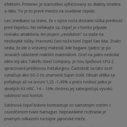
efektom. Prstenec je starostlivo vyfrézovaný zo zliatiny striebra
a niklu. To je to pravé miesto na osadenie čepele.
Len zriedkavo sa stane, že v opise noža dostane rúčka prednosť
pred čepeľou. No neľakajte sa, čepeľ je v tomto prípade
rovnako atraktívna, len pojem „revolution“ sa viaže na
neobvyklé rúčky. Pracovnú časť noža tvorí čepeľ San Mai. Znalci
vedia, že ide o vrstvený materiál, kde hagane /jadro/ je po
stranách obložené mäkším materiálom. Oceľ na jadro nedodal
nikto iný ako Takefu Steel Company. Je ňou špičková SPG-2
spracovaná práškovou metalurgiou. Častokrát sa táto oceľ
označuje ako SG-2 čo znamená Super Gold. Obsah uhlíka sa
pohybuje až na úrovni 1,25 -1,45% a preto tvrdosť jadra je
skvelých 63 HRC. 14 – 16% chrómu jej zabezpečujú vysokú
odolnosť voči korózii.
Saténová čepeľ krásne kontrastuje so samotným ostrím v
osvedčenom tvare hamaguri. Nepravidelné rozhranie je
priamym odkazom na bájne japonské meče.