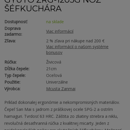
ŠÉFKUCHÁRA
Dostupnosť:
na sklade
Doprava
Viac informácií
zadarmo:
Zľava:
2 % zľava pri nákupe nad 200 €
Viac informácií o našom systéme
bonusov
Rúčka:
Živicová
Dĺžka čepele:
21cm
Typ čepele:
Oceľová
Použitie:
Univerzálne
Výrobca:
Mcusta Zanmai
Príklad dokonalej ergonómie a nekompromisných materiálov.
Čepeľ San Mai s jadrom z práškovej ocele SPG-2 a ostrím
hamaguri. Tvrdosť 63 HRC. Záštita zo zliatiny striebra a niklu,
revolučná desaťhranná rúčka z kvalitnej micarty. Jeden z