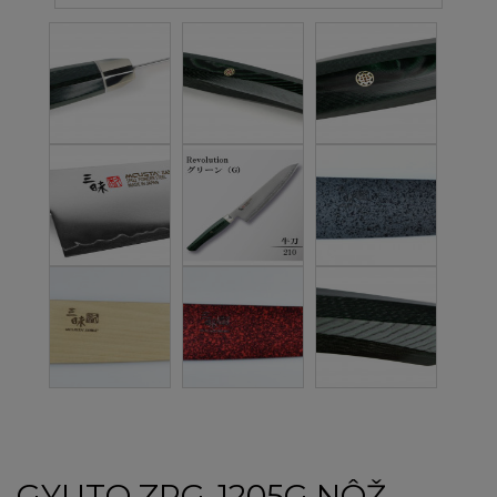
GYUTO ZRG-1205G NÔŽ