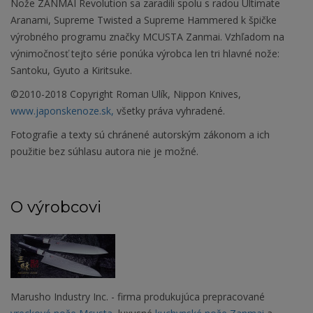
Nože ZANMAI Revolution sa zaradili spolu s radou Ultimate
Aranami, Supreme Twisted a Supreme Hammered k špičke
výrobného programu značky MCUSTA Zanmai. Vzhľadom na
výnimočnosť tejto série ponúka výrobca len tri hlavné nože:
Santoku, Gyuto a Kiritsuke.
©2010-2018 Copyright Roman Ulík, Nippon Knives,
www.japonskenoze.sk,
všetky práva vyhradené.
Fotografie a texty sú chránené autorským zákonom a ich
použitie bez súhlasu autora nie je možné.
O výrobcovi
Marusho Industry Inc. - firma produkujúca prepracované