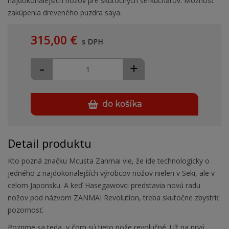
najdokonalejších nožov pre skutočných šéfkuchárov. Možnosť
zakúpenia dreveného puzdra saya.
315,00 €
s DPH
-
+
do košíka
Detail produktu
Kto pozná značku Mcusta Zanmai vie, že ide technologicky o
jedného z najdokonalejších výrobcov nožov nielen v Seki, ale v
celom Japonsku. A keď Hasegawovci predstavia novú radu
nožov pod názvom ZANMAI Revolution, treba skutočne zbystriť
pozornosť.
Pozrime sa teda, v čom sú tieto nože revolučné. Už na prvý