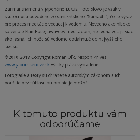
Zanmai znamená v japončine Luxus. Toto slovo je však v
skutočnosti odvodené zo sanskritského "Samadhi", čo je výraz
pre proces meditácie vedúcej k vedomiu. Nevedno ako hlboko
sa venuje klan Hasegawavcov meditáciám, no jedná vec je viac
ako jasná. Ich nože sú vedomo dotiahnuté do najvyššieho
luxusu.
©2010-2018 Copyright Roman Ulík, Nippon Knives,
www.japonskenoze.sk
všetky práva vyhradené
Fotografie a texty sú chránené autorským zákonom a ich
použitie bez súhlasu autora nie je možné.
K tomuto produktu vám
odporúčame