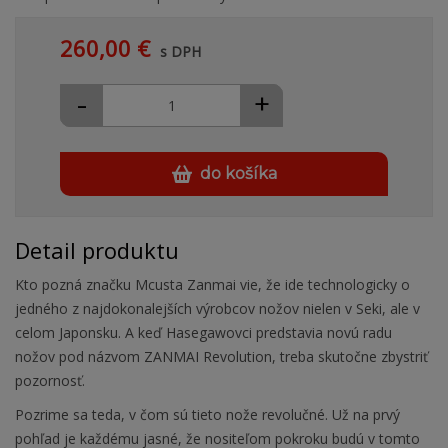
260,00 €
s DPH
-
+
do košíka
Detail produktu
Kto pozná značku Mcusta Zanmai vie, že ide technologicky o
jedného z najdokonalejších výrobcov nožov nielen v Seki, ale v
celom Japonsku. A keď Hasegawovci predstavia novú radu
nožov pod názvom ZANMAI Revolution, treba skutočne zbystriť
pozornosť.
Pozrime sa teda, v čom sú tieto nože revolučné. Už na prvý
pohľad je každému jasné, že nositeľom pokroku budú v tomto