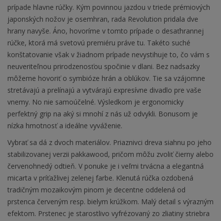
prípade hlavne rúčky. Kým povinnou jazdou v triede prémiových
japonských nožov je osemhran, rada Revolution pridala dve
hrany navyše. Áno, hovoríme v tomto prípade o desaťhrannej
rúčke, ktorá má svetovú premiéru práve tu. Takéto suché
konštatovanie však v žiadnom prípade nevystihuje to, čo vám s
neuveriteľnou prirodzenosťou spočinie v dlani. Bez nadsazky
môžeme hovoriť o symbióze hrán a oblúkov. Tie sa vzájomne
stretávajú a prelínajú a vytvárajú expresívne divadlo pre vaše
vnemy. No nie samoúčelné. Výsledkom je ergonomicky
perfektný grip na aký si mnohí z nás už odvykli. Bonusom je
nízka hmotnosť a ideálne vyváženie.
Vybrať sa dá z dvoch materiálov. Priaznivci dreva siahnu po jeho
stabilizovanej verzii pakkawood, pričom môžu zvoliť čierny alebo
červenohnedý odtieň. V ponuke je i veľmi trvácna a elegantná
micarta v príťažlivej zelenej farbe. Klenutá rúčka ozdobená
tradičným mozaikovým pinom je decentne oddelená od
prstenca červeným resp. bielym krúžkom. Malý detail s výrazným
efektom. Prstenec je starostlivo vyfrézovaný zo zliatiny striebra