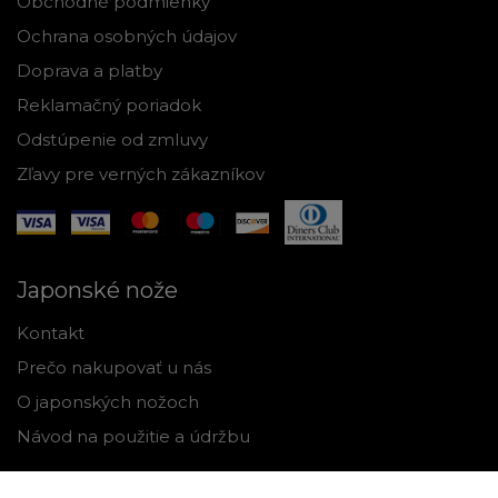
Obchodné podmienky
Ochrana osobných údajov
Doprava a platby
Reklamačný poriadok
Odstúpenie od zmluvy
Zľavy pre verných zákazníkov
Japonské nože
Kontakt
Prečo nakupovať u nás
O japonských nožoch
Návod na použitie a údržbu
Nástroje