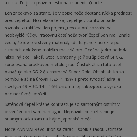
a niklu. To je to pravé miesto na osadenie čepele.
Len zriedkavo sa stane, že v opise noža dostane rúčka prednosť
pred čepeľou. No neľakajte sa, čepeľ je v tomto prípade
rovnako atraktívna, len pojem „revolution“ sa viaže na
neobvyklé rúčky. Pracovnú časť noža tvorí čepeľ San Mai. Znalci
vedia, že ide o vrstvený materiál, kde hagane /jadro/ je po
stranách obložené mäkším materiálom. Oceľ na jadro nedodal
nikto iný ako Takefu Steel Company. Je ňou špičková SPG-2
spracovaná práškovou metalurgiou. Častokrát sa táto oceľ
označuje ako SG-2 čo znamená Super Gold. Obsah uhlíka sa
pohybuje až na úrovni 1,25 -1,45% a preto tvrdosť jadra je
skvelých 63 HRC. 14 – 16% chrómu jej zabezpečujú vysokú
odolnosť voči korózii.
Saténová čepeľ krásne kontrastuje so samotným ostrím v
osvedčenom tvare hamaguri. Nepravidelné rozhranie je
priamym odkazom na bájne japonské meče.
Nože ZANMAI Revolution sa zaradili spolu s radou Ultimate
Aranami, Supreme Twisted a Supreme Hammered k špičke