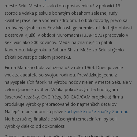
meste Seki. Mesto získalo toto postavenie už v polovici 13.
storočia vďaka piesku s bohatým obsahom železnej rudy,
kvalitnej rašeline a vodným zdrojom. To boli dôvody, prečo sa
uznávaný výrobca mečov Motoshige premiestnil do tejto oblasti
z ostrova Kjušú. V období Muromachi (1338-1573) pracovalo v
Seki viac ako 300 kováčov. Medzi najznámejších patrili
Kanemoto Magoroku a Saburo Shizu. Meče zo Seki si rýchlo
získali povesť po celom Japonsku.
Firma Marusho bola založená už v roku 1964. Dnes ju vedie
vnuk zakladateľa so svojou rodinou. Prevádzkuje jednu z
najvyspelejších fabrík na výrobu nožov nielen v meste Seki, ale v
celom Japonsku vôbec. Vďaka pokrokovým technológiam
(laserové rezačky, CNC frézy, 3D CAD/CAM projekcia) firma
produkuje výrobky prepracované do najmenších detailov.
Najlepším príkladom sú práve
kuchynské nože značky Zanmai
.
No bez ručnej finalizácie skúsenými remeselníkmi by boli
výrobky ďaleko od dokonalosti.
Zanmai znamená v japončine Luxus. Toto slovo je však v