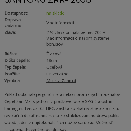
Dostupnosť:
na sklade
Doprava
Viac informácií
zadarmo:
Zľava:
2 % zľava pri nákupe nad 200 €
Viac informácií o našom systéme
bonusov
Rúčka:
Živicová
Dĺžka čepele:
18cm
Typ čepele:
Oceľová
Použitie:
Univerzálne
Výrobca:
Mcusta Zanmai
Príklad dokonalej ergonómie a nekompromisných materiálov.
Čepeľ San Mai s jadrom z práškovej ocele SPG-2 a ostrím
hamaguri. Tvrdosť 63 HRC. Záštita zo zliatiny striebra a niklu,
revolučná desaťhranná rúčka zo stabilizovaného dreva pakka
wood. Jeden z najdokonalejších nožov santoku. Možnosť
zakúpenia dreveného puzdra saya.