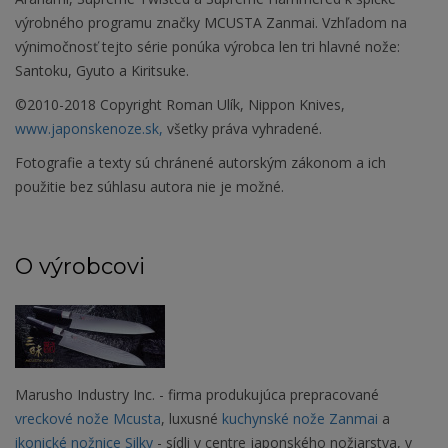
výrobného programu značky MCUSTA Zanmai. Vzhľadom na
výnimočnosť tejto série ponúka výrobca len tri hlavné nože:
Santoku, Gyuto a Kiritsuke.
©2010-2018 Copyright Roman Ulík, Nippon Knives,
www.japonskenoze.sk,
všetky práva vyhradené.
Fotografie a texty sú chránené autorským zákonom a ich
použitie bez súhlasu autora nie je možné.
O výrobcovi
Marusho Industry Inc. - firma produkujúca prepracované
vreckové nože Mcusta
, luxusné
kuchynské nože Zanmai
a
ikonické nožnice Silky
- sídli v centre japonského nožiarstva, v