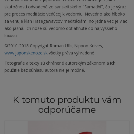
skutočnosti odvodené zo sanskritského "Samadhi", čo je výraz
pre proces meditácie vedúcej k vedomiu. Nevedno ako hlboko
sa venuje klan Hasegawavcov meditáciám, no jedná vec je viac
ako jasná. Ich nože sú vedomo dotiahnuté do najvyššieho
luxusu.
©2010-2018 Copyright Roman Ulík, Nippon Knives,
www.japonskenoze.sk
všetky práva vyhradené
Fotografie a texty sú chránené autorským zákonom a ich
použitie bez súhlasu autora nie je možné.
K tomuto produktu vám
odporúčame