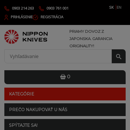
SK
EN
0903 214 263
0903 761 001
PRIHLÁSENIE
REGISTRÁCIA
PRIAMY DOVOZ Z
JAPONSKA. GARANCIA
ORIGINALITY!
0
KATEGÓRIE
PREČO NAKUPOVAŤ U NÁS
SPÝTAJTE SA!