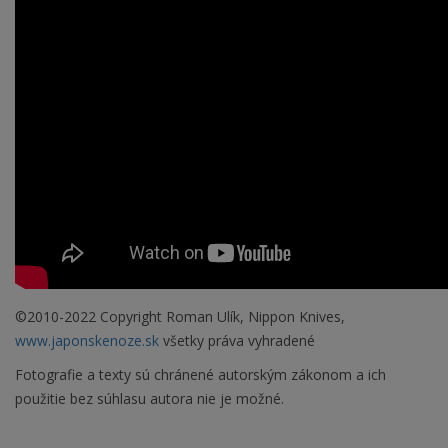
©2010-2022 Copyright Roman Ulík, Nippon Knives,
www.japonskenoze.sk
všetky práva vyhradené
Fotografie a texty sú chránené autorským zákonom a ich
použitie bez súhlasu autora nie je možné.