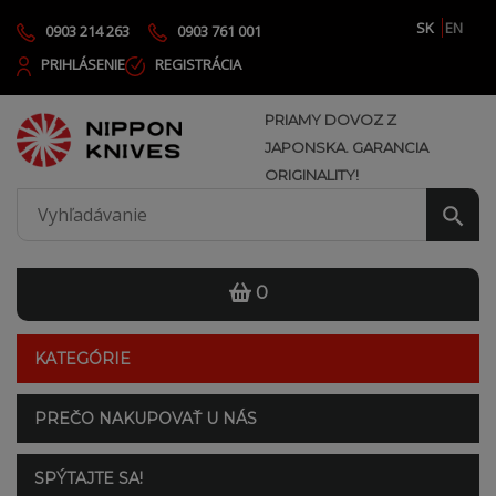
SK
EN
0903 214 263
0903 761 001
PRIHLÁSENIE
REGISTRÁCIA
PRIAMY DOVOZ Z
JAPONSKA. GARANCIA
ORIGINALITY!
0
KATEGÓRIE
PREČO NAKUPOVAŤ U NÁS
SPÝTAJTE SA!