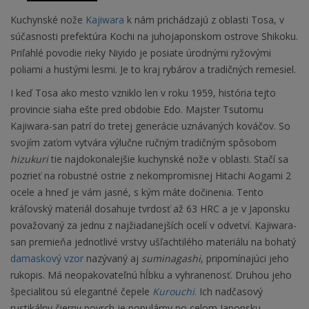
Kuchynské nože
Kajiwara
k nám prichádzajú z oblasti Tosa, v
súčasnosti prefektúra Kochi na juhojaponskom ostrove Shikoku.
Priľahlé povodie rieky Niyido je posiate úrodnými ryžovými
poliami a hustými lesmi. Je to kraj rybárov a tradičných remesiel.
I keď Tosa ako mesto vzniklo len v roku 1959, história tejto
provincie siaha ešte pred obdobie Edo. Majster Tsutomu
Kajiwara-san patrí do tretej generácie uznávaných kováčov. So
svojím zaťom vytvára výlučne ručným tradičným spôsobom
hizukuri
tie najdokonalejšie kuchynské nože v oblasti.
Stačí sa
pozrieť na robustné ostrie
z nekompromisnej Hitachi Aogami 2
ocele a hneď je vám jasné, s kým máte dočinenia. Tento
kráľovský materiál dosahuje tvrdosť až 63 HRC a je v Japonsku
považovaný za jednu z najžiadanejších ocelí v odvetví. Kajiwara-
san premieňa jednotlivé vrstvy ušľachtilého materiálu na bohatý
damaskový vzor
nazývaný aj
suminagashi
, pripomínajúci jeho
rukopis. Má neopakovateľnú hĺbku a vyhranenosť. Druhou jeho
špecialitou sú elegantné čepele
Kurouchi
.
Ich nadčasový
rustikálny čierny povrch je populárny po celom Japonsku.