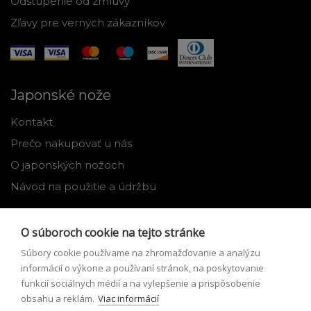
Odstúpenie od zmluvy
Zľavy pre verných zákazníkov
Japonské nože
Kontakt
Prečo nakupovať u nás
O japonských nožoch
Návod na použitie a údržbu
Nástroje
O súboroch cookie na tejto stránke
Registrácia
Súbory cookie používame na zhromažďovanie a analýzu
Môj profil
informácií o výkone a používaní stránok, na poskytovanie
funkcií sociálnych médií a na vylepšenie a prispôsobenie
Zabudnuté heslo
obsahu a reklám.
Viac informácií