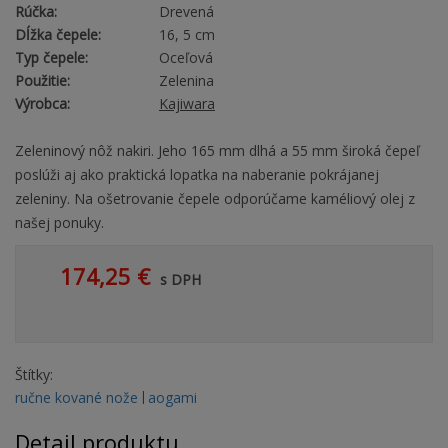
Rúčka:
Drevená
Dĺžka čepele:
16, 5 cm
Typ čepele:
Oceľová
Použitie:
Zelenina
Výrobca:
Kajiwara
Zeleninový nôž nakiri. Jeho 165 mm dlhá a 55 mm široká čepeľ
poslúži aj ako praktická lopatka na naberanie pokrájanej
zeleniny. Na ošetrovanie čepele odporúčame kaméliový olej z
našej ponuky.
174,25 €
s DPH
Štítky:
ručne kované nože
aogami
Detail produktu