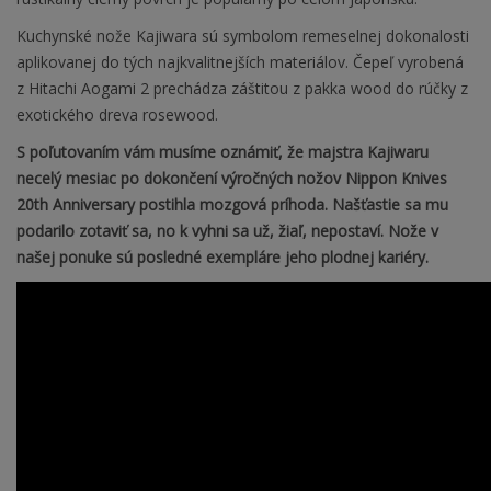
Kuchynské nože Kajiwara sú symbolom remeselnej dokonalosti
aplikovanej do tých najkvalitnejších materiálov. Čepeľ vyrobená
z Hitachi Aogami 2 prechádza záštitou z pakka wood do rúčky z
exotického dreva rosewood.
S poľutovaním vám musíme oznámiť, že majstra Kajiwaru
necelý mesiac po dokončení výročných nožov Nippon Knives
20th Anniversary postihla mozgová príhoda. Našťastie sa mu
podarilo zotaviť sa, no k vyhni sa už, žiaľ, nepostaví. Nože v
našej ponuke sú posledné exempláre jeho plodnej kariéry.