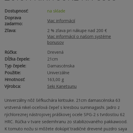
Dostupnosť:
na sklade
Doprava
Viac informácií
zadarmo:
Zľava:
2 % zľava pri nákupe nad 200 €
Viac informácií o našom systéme
bonusov
Rúčka:
Drevená
Dĺžka čepele:
21cm
Typ čepele:
Damascénska
Použitie:
Univerzálne
Hmotnosť:
163,00 g
Výrobca:
Seki Kanetsunu
Univerzálny nôž šéfkuchára kiritsuke. 21cm damascénska 63
vrstvená nikel-oceľová čepeľ s kresbou suminagashi. Jadro z
rýchloreznej nástrojovej práškovej ocele SPG-2 s tvrdosťou 62
HRC. Rúčka v tvare sedemhranu zo stabilizovaného pakkawood.
K tomuto nožu si môžete dokúpiť tradičné drevené puzdro saya