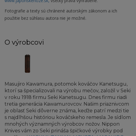
www.japonskenoze.sk,
všetky práva vyhradené.
Fotografie a texty sú chránené autorským zákonom a ich
použitie bez súhlasu autora nie je možné.
O výrobcovi
Masujiro Kawamura, potomok kováčov Kanetsugu,
ktorí sa špecializovali na výrobu mečov, založil v Seki
v roku 1918 firmu Seki Kanetsugu. Dnes firmu riadi
tretia generácia Kawamurovcov. Našim priaznivcom
je oblasť Seki dôverne známa, keďže patrí medzi tie
s najdlhšou históriou kováčskeho remesla. Je sídlom
mnohých významných výrobcov nožov. Nippon
Knives vám zo Seki prináša špičkové výrobky pod