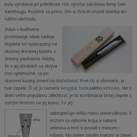
bola vyrobená pri príležitosti 100. výročia založenia firmy Seki
Kanetsugu. Pozrime sa preto, čím si ZUIUN otvoril dvierka do
nášho obchodu.
Zuiun v budhizme
predstavuje oblak nádeje.
Nájdete ho vyobrazený na
vkusnej drevenej kazete z
dreviny paulownia. Nádej,
že v jej útrobách sa skrýva
čosi výnimočné, sa po
otvorení kazety zmení na skutočnosť. Prvé čo si všimnete, je
tvar čepele. Či už ju nazvete
kengata
,
bunka
alebo
kiritsuke
,
ide o
dnes veľmi populárnu záležitosť. Je to kombinácia širšej čepele s
ostrým hrotom na jej konci. To jej
zabezpečuje veľkú mieru univerzálnosti. S
nožom sa výborne krája a naberá
zelenina a hrot si poradí s mäsom i
rybami. No nielen svojím tvarom je čepeľ