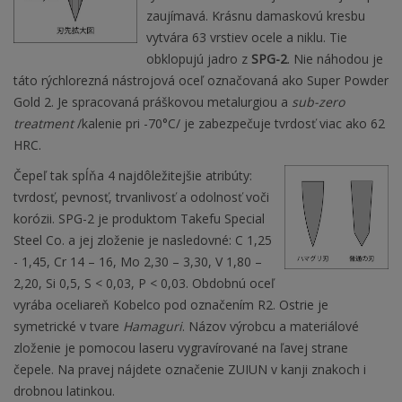
zaujímavá. Krásnu damaskovú kresbu
vytvára 63 vrstiev ocele a niklu. Tie
obklopujú jadro z
SPG-2
. Nie náhodou je
táto rýchlorezná nástrojová oceľ označovaná ako Super Powder
Gold 2. Je spracovaná práškovou metalurgiou a
sub-zero
treatment
/kalenie pri -70°C/ je zabezpečuje tvrdosť viac ako 62
HRC.
Čepeľ tak spĺňa 4 najdôležitejšie atribúty:
tvrdosť, pevnosť, trvanlivosť a odolnosť voči
korózii. SPG-2 je produktom Takefu Special
Steel Co. a jej zloženie je nasledovné: C 1,25
- 1,45, Cr 14 – 16, Mo 2,30 – 3,30, V 1,80 –
2,20, Si 0,5, S < 0,03, P < 0,03. Obdobnú oceľ
vyrába oceliareň Kobelco pod označením R2. Ostrie je
symetrické v tvare
Hamaguri
. Názov výrobcu a materiálové
zloženie je pomocou laseru vygravírované na ľavej strane
čepele. Na pravej nájdete označenie ZUIUN v kanji znakoch i
drobnou latinkou.