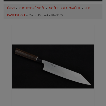
Úvod
KUCHYNSKÉ NOŽE
NOŽE PODĽA ZNAČIEK
SEKI
KANETSUGU
Zuiun Kiritsuke KN-9305