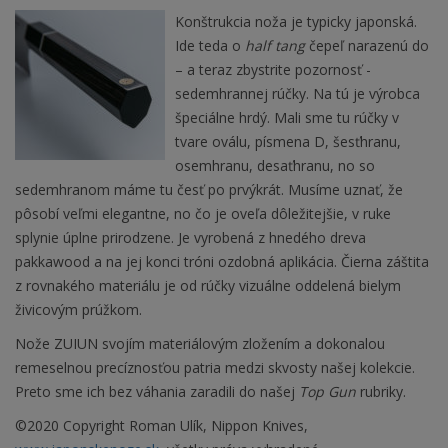
Konštrukcia noža je typicky japonská.
Ide teda o
half tang
čepeľ narazenú do
– a teraz zbystrite pozornosť -
sedemhrannej rúčky. Na tú je výrobca
špeciálne hrdý. Mali sme tu rúčky v
tvare oválu, písmena D, šesťhranu,
osemhranu, desaťhranu, no so
sedemhranom máme tu česť po prvýkrát. Musíme uznať, že
pôsobí veľmi elegantne, no čo je oveľa dôležitejšie, v ruke
splynie úplne prirodzene. Je vyrobená z hnedého dreva
pakkawood a na jej konci tróni ozdobná aplikácia. Čierna záštita
z rovnakého materiálu je od rúčky vizuálne oddelená bielym
živicovým prúžkom.
Nože ZUIUN svojím materiálovým zložením a dokonalou
remeselnou precíznosťou patria medzi skvosty našej kolekcie.
Preto sme ich bez váhania zaradili do našej
Top Gun
rubriky.
©2020 Copyright Roman Ulík, Nippon Knives,