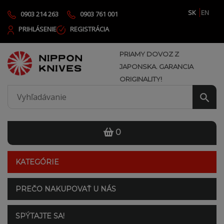
SK
EN
0903 214 263
0903 761 001
PRIHLÁSENIE
REGISTRÁCIA
PRIAMY DOVOZ Z
JAPONSKA. GARANCIA
ORIGINALITY!
0
KATEGÓRIE
PREČO NAKUPOVAŤ U NÁS
SPÝTAJTE SA!