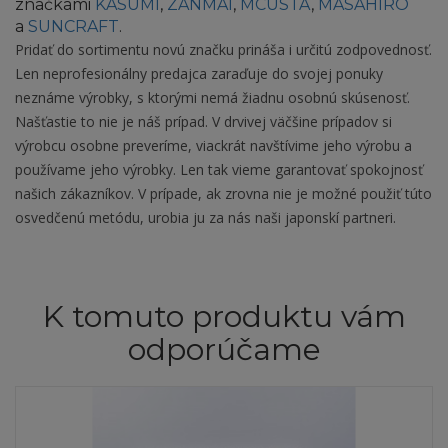
značkami
KASUMI
,
ZANMAI
,
MCUSTA
,
MASAHIRO
a
SUNCRAFT
.
Pridať do sortimentu novú značku prináša i určitú zodpovednosť.
Len neprofesionálny predajca zaraďuje do svojej ponuky
neznáme výrobky, s ktorými nemá žiadnu osobnú skúsenosť.
Našťastie to nie je náš prípad. V drvivej väčšine prípadov si
výrobcu osobne preveríme, viackrát navštívime jeho výrobu a
používame jeho výrobky. Len tak vieme garantovať spokojnosť
našich zákazníkov. V prípade, ak zrovna nie je možné použiť túto
osvedčenú metódu, urobia ju za nás naši japonskí partneri.
K tomuto produktu vám
odporúčame