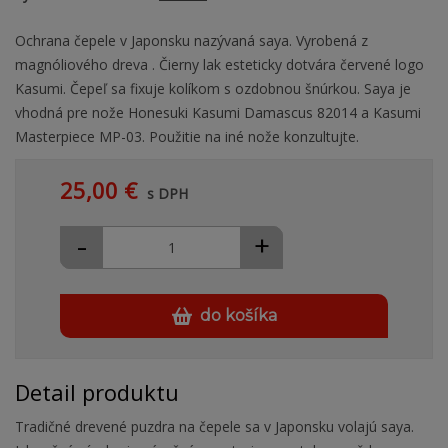
Ochrana čepele v Japonsku nazývaná saya. Vyrobená z
magnóliového dreva . Čierny lak esteticky dotvára červené logo
Kasumi. Čepeľ sa fixuje kolíkom s ozdobnou šnúrkou. Saya je
vhodná pre nože Honesuki Kasumi Damascus 82014 a Kasumi
Masterpiece MP-03. Použitie na iné nože konzultujte.
25,00 €
s DPH
-
+
do košíka
Detail produktu
Tradičné drevené puzdra na čepele sa v Japonsku volajú saya.