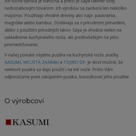
Ich ručná výroba je náročná a preto je saya takmer vždy
nedostatkovým tovarom. Ich výrobou sa zaoberá len niekoľko
majstrov. Používajú vhodné dreviny ako napr. paulownia,
magnólia alebo bambus. Dodávajú sa v prírodnom prevedení,
alebo s použitím prírodných lakov. Saya je vhodná nielen na
uskladnenie kuchynského noža, ale predovšetkým na jeho
premiestňovanie.
V našej ponuke nájdete puzdra na kuchynské nože značky
KASUMI
,
MCUSTA ZANMAI
a
TOJIRO DP
. Je dosť možné, že
niektoré puzdra sa dajú použiť i na iné nože. Preto Vám
odporúčame pred zakúpením puzdra, konzultovať jeho použitie.
O výrobcovi