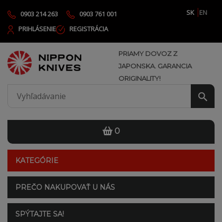
SK
EN
0903 214 263
0903 761 001
PRIHLÁSENIE
REGISTRÁCIA
PRIAMY DOVOZ Z
JAPONSKA. GARANCIA
ORIGINALITY!
0
KATEGÓRIE
PREČO NAKUPOVAŤ U NÁS
SPÝTAJTE SA!