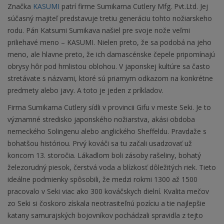
Značka
KASUMI
patrí firme Sumikama Cutlery Mfg. Pvt.Ltd. Jej
súčasný majiteľ predstavuje tretiu generáciu tohto nožiarskeho
rodu. Pán Katsumi Sumikava našiel pre svoje nože veľmi
priliehavé meno – KASUMI. Nielen preto, že sa podobá na jeho
meno, ale hlavne preto, že ich damascénske čepele pripomínajú
obrysy hôr pod hmlistou oblohou. V japonskej kultúre sa často
stretávate s názvami, ktoré sú priamym odkazom na konkrétne
predmety alebo javy. A toto je jeden z príkladov.
Firma Sumikama Cutlery sídli v provincii Gifu v meste Seki. Je to
významné stredisko japonského nožiarstva, akási obdoba
nemeckého Solingenu alebo anglického Sheffeldu. Pravdaže s
bohatšou históriou. Prvý kováči sa tu začali usadzovať už
koncom 13. storočia. Lákadlom boli zásoby rašeliny, bohatý
železorudný piesok, čerstvá voda a blízkosť dôležitých riek. Tieto
ideálne podmienky spôsobili, že medzi rokmi 1300 až 1500
pracovalo v Seki viac ako 300 kováčskych dielní. Kvalita mečov
zo Seki si čoskoro získala neotrasiteľnú pozíciu a tie najlepšie
katany samurajských bojovníkov pochádzali spravidla z tejto