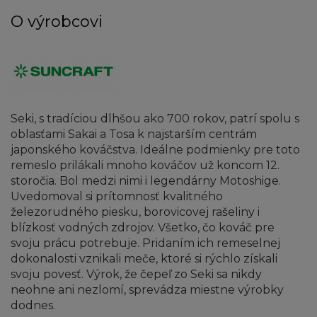
O výrobcovi
Seki, s tradíciou dlhšou ako 700 rokov, patrí spolu s
oblasťami Sakai a Tosa k najstarším centrám
japonského kováčstva. Ideálne podmienky pre toto
remeslo prilákali mnoho kováčov už koncom 12.
storočia. Bol medzi nimi i legendárny Motoshige.
Uvedomoval si prítomnosť kvalitného
železorudného piesku, borovicovej rašeliny i
blízkosť vodných zdrojov. Všetko, čo kováč pre
svoju prácu potrebuje. Pridaním ich remeselnej
dokonalosti vznikali meče, ktoré si rýchlo získali
svoju povesť. Výrok, že čepeľ zo Seki sa nikdy
neohne ani nezlomí, sprevádza miestne výrobky
dodnes.