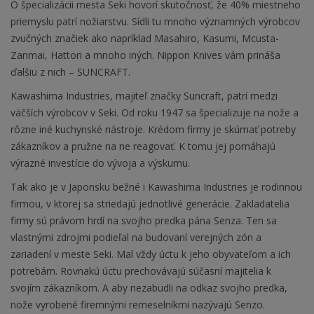
O špecializácii mesta Seki hovorí skutočnosť, že 40% miestneho
priemyslu patrí nožiarstvu. Sídli tu mnoho významných výrobcov
zvučných značiek ako napríklad Masahiro, Kasumi, Mcusta-
Zanmai, Hattori a mnoho iných. Nippon Knives vám prináša
ďalšiu z nich – SUNCRAFT.
Kawashima Industries, majiteľ značky Suncraft, patrí medzi
väčších výrobcov v Seki. Od roku 1947 sa špecializuje na nože a
rôzne iné kuchynské nástroje. Krédom firmy je skúmať potreby
zákazníkov a pružne na ne reagovať. K tomu jej pomáhajú
výrazné investície do vývoja a výskumu.
Tak ako je v Japonsku bežné i Kawashima Industries je rodinnou
firmou, v ktorej sa striedajú jednotlivé generácie. Zakladatelia
firmy sú právom hrdí na svojho predka pána Senza. Ten sa
vlastnými zdrojmi podieľal na budovaní verejných zón a
zariadení v meste Seki. Mal vždy úctu k jeho obyvateľom a ich
potrebám. Rovnakú úctu prechovávajú súčasní majitelia k
svojím zákazníkom. A aby nezabudli na odkaz svojho predka,
nože vyrobené firemnými remeselníkmi nazývajú Senzo.