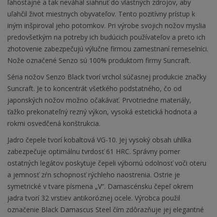
ľahostajné a tak neváhal siahnuť do vlastných zdrojov, aby
uľahčil život miestnych obyvateľov. Tento pozitívny prístup k
iným inšpiroval jeho potomkov. Pri výrobe svojich nožov myslia
predovšetkým na potreby ich budúcich používateľov a preto ich
zhotovenie zabezpečujú výlučne firmou zamestnaní remeselníci.
Nože označené Senzo sú 100% produktom firmy Suncraft.
Séria nožov Senzo Black tvorí vrchol súčasnej produkcie značky
Suncraft. Je to koncentrát všetkého podstatného, čo od
japonských nožov možno očakávať. Prvotriedne materiály,
ťažko prekonateľný rezný výkon, vysoká estetická hodnota a
rokmi osvedčená konštrukcia.
Jadro čepele tvorí kobaltová VG-10. Jej vysoký obsah uhlíka
zabezpečuje optimálnu tvrdosť 61 HRC. Správny pomer
ostatných legátov poskytuje čepeli výbornú odolnosť voči oteru
a jemnosť zŕn schopnosť rýchleho naostrenia. Ostrie je
symetrické v tvare písmena „V“. Damascénsku čepeľ okrem
jadra tvorí 32 vrstiev antikoróznej ocele. Výrobca použil
označenie Black Damascus Steel čím zdôrazňuje jej elegantné