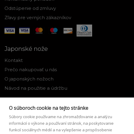
Odstúpenie od zmluvy
Zľavy pre verných zákazníkov
Japonské nože
Kontakt
Prečo nakupovať u nás
O japonských nožoch
Návod na použitie a údržbu
Nástroje
O súboroch cookie na tejto stránke
Registrácia
Súbory cookie používame na zhromažďovanie a analýzu
Môj profil
informácií o výkone a používaní stránok, na poskytovanie
funkcií sociálnych médií a na vylepšenie a prispôsobenie
Zabudnuté heslo