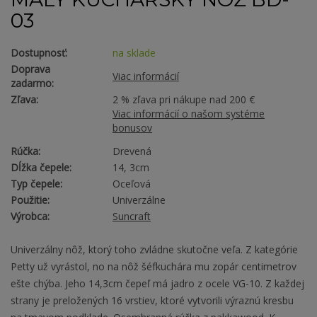
03
Dostupnosť:
na sklade
Doprava
Viac informácií
zadarmo:
Zľava:
2 % zľava pri nákupe nad 200 €
Viac informácií o našom systéme
bonusov
Rúčka:
Drevená
Dĺžka čepele:
14, 3cm
Typ čepele:
Oceľová
Použitie:
Univerzálne
Výrobca:
Suncraft
Univerzálny nôž, ktorý toho zvládne skutočne veľa. Z kategórie
Petty už vyrástol, no na nôž šéfkuchára mu zopár centimetrov
ešte chýba. Jeho 14,3cm čepeľ má jadro z ocele VG-10. Z každej
strany je preložených 16 vrstiev, ktoré vytvorili výraznú kresbu