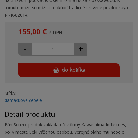
na tmavom podklade. Osemhranná rúčka z pakkawood. K
tomuto nožu si môžete dokúpiť tradičné drevené puzdro saya
KNK-82014.
155,00 €
s DPH
-
+
do košíka
Štítky:
damaškové čepele
Detail produktu
Pán Senzo, predok zakladateľov firmy Kawashima Industries,
bol v meste Seki váženou osobou. Verejné blaho mu nebolo