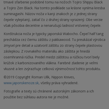
tmavé sfarbenie podobné tomu na nožoch Tojiro Shippu Black
a Tojiro Zen Black. Na tomto podklade sa krásne vyníma kresba
suminagashi. Názov noža v kanji znakoch je z jednej strany
čepele vyleptaný, zatiaľ čo z druhej strany vyrazený. Obe verzie
však pôsobia decentne a nenarušujú ladnosť vrstvenej čepele.
Konštrukcia noža je typicky japonská Wabocho. Čepeľ half tang
prechádza cez čiernu záštitu z pakkawood. Tu preukázal výrobca
zmysel pre detail a uzatvoril záštitu zo strany čepele plastovou
záslepkou. Z rovnakého materiálu ako záštita je hnedá
osemhranná rúčka. Predel medzi záštitou a rúčkou tvorí biely
krúžok z karbonizovaného vlákna. Farebné zladenie je veľmi
vkusné a len zvýrazňuje celkovú výnimočnosť tohto produktu.
©2019 Copyright Roman Ulík, Nippon Knives,
www.japonskenoze.sk,
všetky práva vyhradené.
Fotografie a texty sú chránené autorským zákonom a ich
použitie bez súhlasu autora nie je možné.