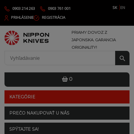
SK
EN
0903 214 263
0903 761 001
PRIHLÁSENIE
REGISTRÁCIA
PRIAMY DOVOZ Z
JAPONSKA. GARANCIA
ORIGINALITY!
0
KATEGÓRIE
PREČO NAKUPOVAŤ U NÁS
SPÝTAJTE SA!