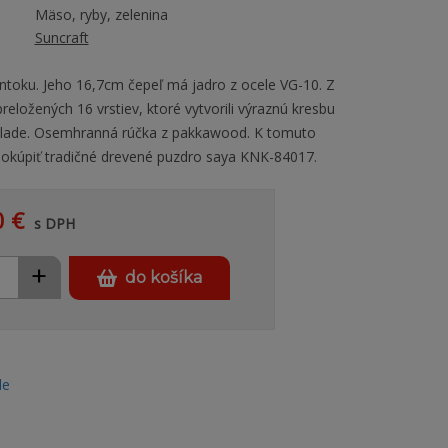
Mäso, ryby, zelenina
Suncraft
toku. Jeho 16,7cm čepeľ má jadro z ocele VG-10. Z
preložených 16 vrstiev, ktoré vytvorili výraznú kresbu
ade. Osemhranná rúčka z pakkawood. K tomuto
okúpiť tradičné drevené puzdro saya KNK-84017.
0 €
s DPH
+
do košíka
le