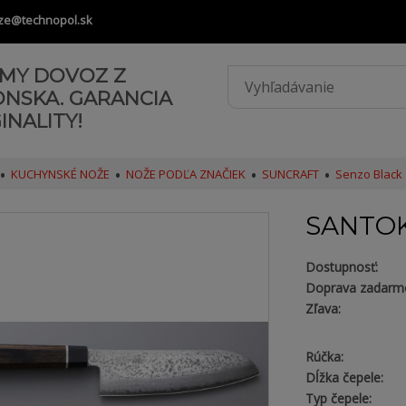
ze@technopol.sk
AMY DOVOZ Z
ONSKA. GARANCIA
INALITY!
KUCHYNSKÉ NOŽE
NOŽE PODĽA ZNAČIEK
SUNCRAFT
Senzo Black
SANTOK
Dostupnosť:
Doprava zadarm
Zľava:
Rúčka:
Dĺžka čepele:
Typ čepele: