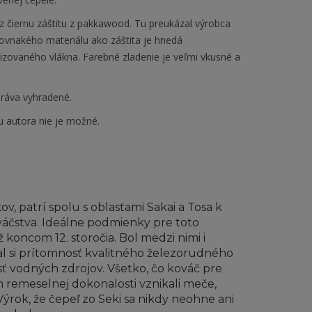
z čiernu záštitu z pakkawood. Tu preukázal výrobca
 rovnakého materiálu ako záštita je hnedá
nizovaného vlákna. Farebné zladenie je veľmi vkusné a
ráva vyhradené.
u autora nie je možné.
ov, patrí spolu s oblasťami Sakai a Tosa k
áčstva. Ideálne podmienky pre toto
koncom 12. storočia. Bol medzi nimi i
 si prítomnosť kvalitného železorudného
osť vodných zdrojov. Všetko, čo kováč pre
h remeselnej dokonalosti vznikali meče,
. Výrok, že čepeľ zo Seki sa nikdy neohne ani