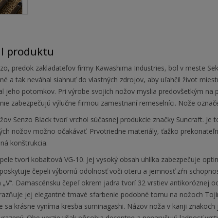
il produktu
zo, predok zakladateľov firmy Kawashima Industries, bol v meste Se
né a tak neváhal siahnuť do vlastných zdrojov, aby uľahčil život mies
al jeho potomkov. Pri výrobe svojich nožov myslia predovšetkým na p
nie zabezpečujú výlučne firmou zamestnaní remeselníci. Nože označ
žov Senzo Black tvorí vrchol súčasnej produkcie značky Suncraft. Je
ých nožov možno očakávať. Prvotriedne materiály, ťažko prekonateľn
ná konštrukcia.
pele tvorí kobaltová VG-10. Jej vysoký obsah uhlíka zabezpečuje opt
poskytuje čepeli výbornú odolnosť voči oteru a jemnosť zŕn schopnosť
 „V“. Damascénsku čepeľ okrem jadra tvorí 32 vrstiev antikoróznej o
razňuje jej elegantné tmavé sfarbenie podobné tomu na nožoch Tojir
 sa krásne vyníma kresba suminagashi. Názov noža v kanji znakoch je 
yrazený. Obe verzie však pôsobia decentne a nenarušujú ladnosť vrst