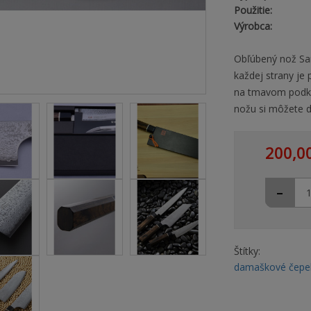
Použitie:
Výrobca:
Obľúbený nož San
každej strany je 
na tmavom podkl
nožu si môžete d
200,0
-
Štítky:
damaškové čepe