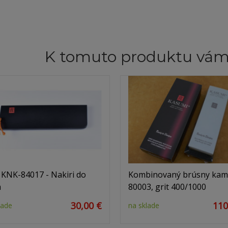
K tomuto produktu vá
 KNK-84017 - Nakiri do
Kombinovaný brúsny ka
m
80003, grit 400/1000
30,00 €
110
lade
na sklade