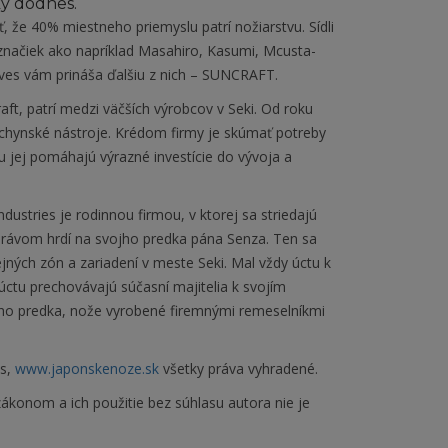
y dodnes.
ť, že 40% miestneho priemyslu patrí nožiarstvu. Sídli
ačiek ako napríklad Masahiro, Kasumi, Mcusta-
ves vám prináša ďalšiu z nich – SUNCRAFT.
ft, patrí medzi väčších výrobcov v Seki. Od roku
uchynské nástroje. Krédom firmy je skúmať potreby
 jej pomáhajú výrazné investície do vývoja a
ustries je rodinnou firmou, v ktorej sa striedajú
ú právom hrdí na svojho predka pána Senza. Ten sa
jných zón a zariadení v meste Seki. Mal vždy úctu k
ctu prechovávajú súčasní majitelia k svojím
jho predka, nože vyrobené firemnými remeselníkmi
es,
www.japonskenoze.sk
všetky práva vyhradené.
ákonom a ich použitie bez súhlasu autora nie je