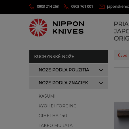
0903 214 263
0903 761 001
japonskeno
PRI
JAP
ORIG
Úvod
KUCHYNSKÉ NOŽE
NOŽE PODĽA POUŽITIA
NOŽE PODĽA ZNAČIEK
KASUMI
KYOHEI FORGING
GIHEI HAP40
TAKEO MURATA