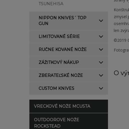
TSUNEHISA
Konštru
zmysel p
NIPPON KNIVES´ TOP
osemhran
GUN
len zvý
LIMITOVANÉ SÉRIE
©2019 C
RUČNE KOVANÉ NOŽE
Fotogra
ZÁŽITKOVÝ NÁKUP
O vý
ZBERATEĽSKÉ NOŽE
CUSTOM KNIVES
VRECKOVÉ NOŽE MCUSTA
OUTDOOROVE NOŽE
ROCKSTEAD