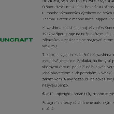
nezlomí, sprevádza miestne výrobk
O špecializácii mesta Seki hovorí skutočnos
tu mnoho významných výrobcov zvučných zn
Zanmai, Hattori a mnoho iných. Nippon Kni
Kawashima Industries, majiteľ značky Suncra
1947 sa špecializuje na nože a rôzne iné k
zákazníkov a pružne na ne reagovať. K tomu
výskumu.
Tak ako je v Japonsku bežné i Kawashima Ind
jednotlivé generácie. Zakladatelia firmy s
vlastnými zdrojmi podieľal na budovaní vere
jeho obyvateľom a ich potrebám. Rovnakú ú
zákazníkom. A aby nezabudli na odkaz svo
nazývajú Senzo.
©2019 Copyright Roman Ulík, Nippon Kniv
Fotografie a texty sú chránené autorským z
možné.