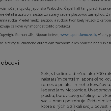
kcia noža je typicky japonská Wabocho. Čepeľ half tang prechádza ce
re detail a uzatvoril záštitu zo strany čepele plastovou záslepkou. Z
ná rúčka. Predel medzi záštitou a rúčkou tvorí biely krúžok z karbo
razňuje celkovú výnimočnosť tohto produktu.
opyright Roman Ulík, Nippon Knives,
www.japonskenoze.sk,
všetky p
fie a texty sú chránené autorským zákonom a ich použitie bez súhlas
robcovi
Seki, s tradíciou dlhšou ako 700 rok
najstarším centrám japonského kov
remeslo prilákali mnoho kováčov už 
legendárny Motoshige. Uvedomoval
piesku, borovicovej rašeliny i blízk
svoju prácu potrebuje. Pridaním ic
ktoré si rýchlo získali svoju povesť