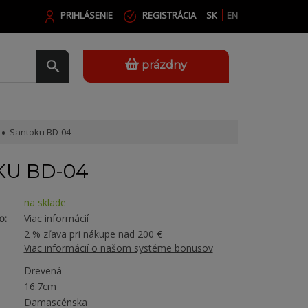
PRIHLÁSENIE
REGISTRÁCIA
SK
EN
prázdny
Santoku BD-04
U BD-04
na sklade
o:
Viac informácií
2 % zľava pri nákupe nad 200 €
Viac informácií o našom systéme bonusov
Drevená
16.7cm
Damascénska