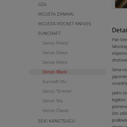
IIZA
MCUSTA ZANMAI
MCUSTA POCKET KNIVES
Deta
SUNCRAFT
Pán Sen
Senzo Finest
ľahostaj
Senzo Dawn
inšpirov
zhotove
Senzo Retro
Séria no
Senzo Black
japonsk
Suncraft Mu
osvedče
Senzo "Entrée"
Jadro če
legátov 
Senzo Wa
písmena
Senzo Classic
čím zdô
podklade
SEKI KANETSUGU
strany v