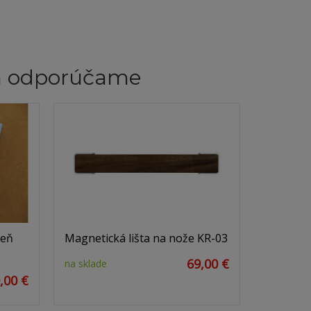
m odporúčame
meň
Magnetická lišta na nože KR-03
69,00 €
na sklade
,00 €