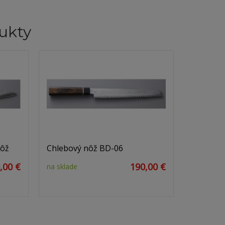
ukty
nôž
Chlebový nôž BD-06
,00 €
190,00 €
na sklade