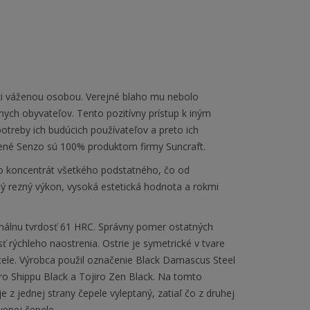
ki váženou osobou. Verejné blaho mu nebolo
tnych obyvateľov. Tento pozitívny prístup k iným
otreby ich budúcich používateľov a preto ich
ené Senzo sú 100% produktom firmy Suncraft.
 to koncentrát všetkého podstatného, čo od
ý rezný výkon, vysoká estetická hodnota a rokmi
imálnu tvrdosť 61 HRC. Správny pomer ostatných
 rýchleho naostrenia. Ostrie je symetrické v tvare
cele. Výrobca použil označenie Black Damascus Steel
o Shippu Black a Tojiro Zen Black. Na tomto
z jednej strany čepele vyleptaný, zatiaľ čo z druhej
venej čepele.