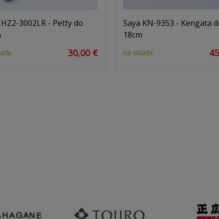
 HZ2-3002LR - Petty do
Saya KN-9353 - Kengata d
m
18cm
30,00 €
45
lade
na sklade