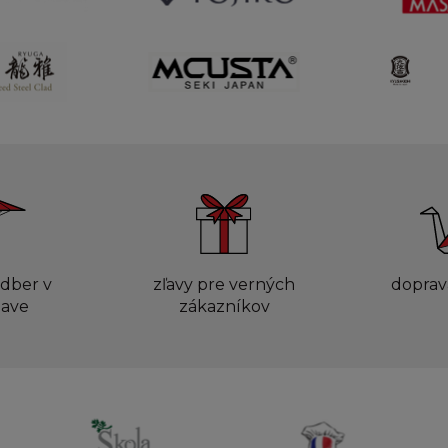
dber v
zľavy pre verných
doprav
lave
zákazníkov