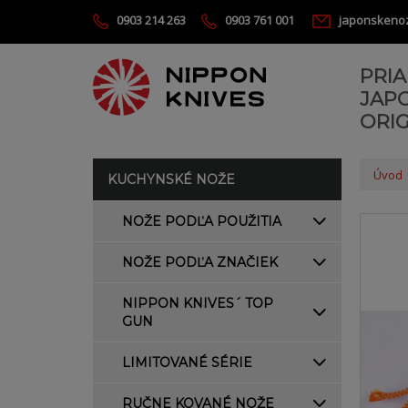
0903 214 263
0903 761 001
japonskeno
PRI
JAP
ORIG
Úvod
KUCHYNSKÉ NOŽE
NOŽE PODĽA POUŽITIA
NOŽE PODĽA ZNAČIEK
NIPPON KNIVES´ TOP
GUN
LIMITOVANÉ SÉRIE
RUČNE KOVANÉ NOŽE