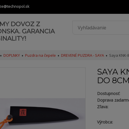
ze@technopol.sk
AMY DOVOZ Z
ONSKA. GARANCIA
INALITY!
DOPLNKY
Puzdra na čepele
DREVENÉ PUZDRA - SAYA
Saya KNK-8
SAYA K
DO 8C
Dostupnosť:
Doprava zadarm
Zľava:
Výrobca: