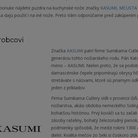
 ponuke nájdete puzdra na kuchynské nože značky
KASUMI
,
MCUSTA
sa dajú použiť i na iné nože. Preto Vám odporúčame pred zakúpením p
robcovi
Značka
KASUMI
patrí firme Sumikama Cutler
generáciu tohto nožiarskeho rodu. Pán Kats
meno – KASUMI. Nielen preto, že sa podobá
damascénske čepele pripomínajú obrysy hôr
stretávate s názvami, ktoré sú priamym od
jeden z príkladov.
Firma Sumikama Cutlery sídli v provincii Gi
nožiarstva, akási obdoba nemeckého Soling
bohatšou históriou. Prvý kováči sa tu zača
zásoby rašeliny, bohatý železorudný piesok, 
podmienky spôsobili, že medzi rokmi 1300 
dielní. Kvalita mečov zo Seki si čoskoro získ