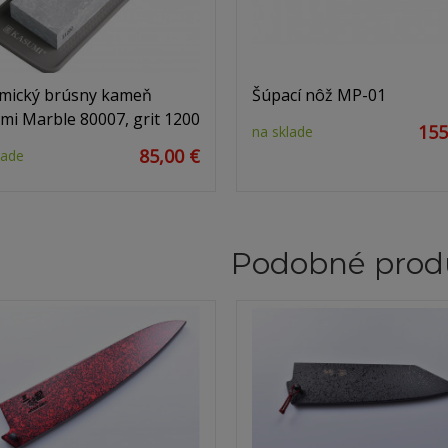
mický brúsny kameň
Šúpací nôž MP-01
mi Marble 80007, grit 1200
155
na sklade
85,00 €
lade
Podobné prod