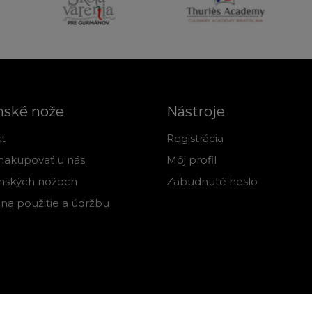
nské nože
Nástroje
t
Registrácia
nakupovať u nás
Môj profil
nských nožoch
Zabudnuté heslo
na použitie a údržbu