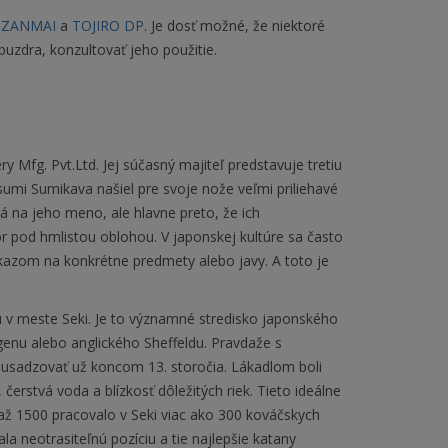
 ZANMAI
a
TOJIRO DP
. Je dosť možné, že niektoré
uzdra, konzultovať jeho použitie.
y Mfg. Pvt.Ltd. Jej súčasný majiteľ predstavuje tretiu
umi Sumikava našiel pre svoje nože veľmi priliehavé
 na jeho meno, ale hlavne preto, že ich
 pod hmlistou oblohou. V japonskej kultúre sa často
kazom na konkrétne predmety alebo javy. A toto je
fu v meste Seki. Je to významné stredisko japonského
enu alebo anglického Sheffeldu. Pravdaže s
li usadzovať už koncom 13. storočia. Lákadlom boli
čerstvá voda a blízkosť dôležitých riek. Tieto ideálne
až 1500 pracovalo v Seki viac ako 300 kováčskych
ala neotrasiteľnú pozíciu a tie najlepšie katany