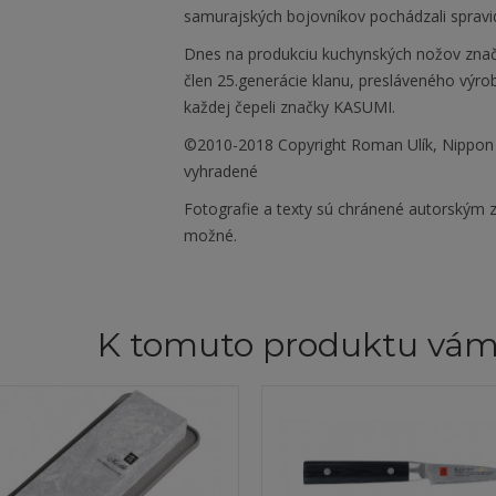
samurajských bojovníkov pochádzali spravidl
Dnes na produkciu kuchynských nožov zna
člen 25.generácie klanu, presláveného výr
každej čepeli značky KASUMI.
©2010-2018 Copyright Roman Ulík, Nippon
vyhradené
Fotografie a texty sú chránené autorským z
možné.
K tomuto produktu vá