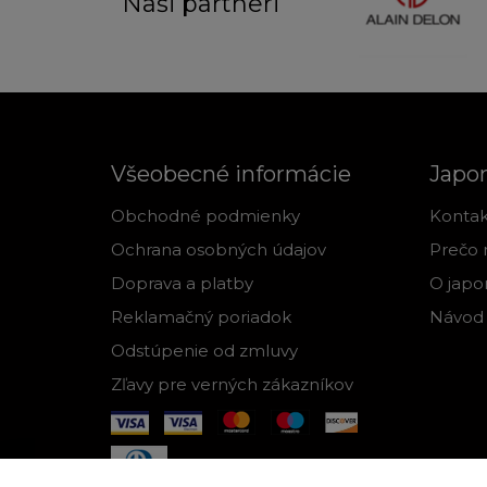
Naši partneri
Všeobecné informácie
Japo
Obchodné podmienky
Kontak
Ochrana osobných údajov
Prečo 
Doprava a platby
O japo
Reklamačný poriadok
Návod 
Odstúpenie od zmluvy
Zľavy pre verných zákazníkov