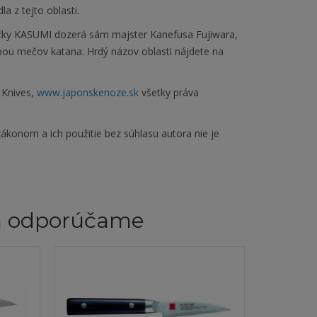
a z tejto oblasti.
čky KASUMI dozerá sám majster Kanefusa Fujiwara,
obou mečov katana. Hrdý názov oblasti nájdete na
 Knives,
www.japonskenoze.sk
všetky práva
ákonom a ich použitie bez súhlasu autora nie je
m odporúčame