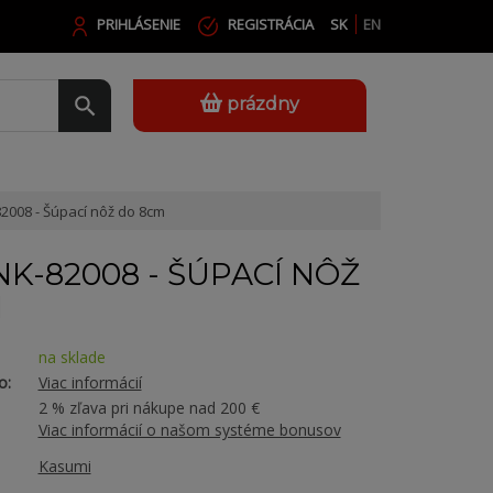
PRIHLÁSENIE
REGISTRÁCIA
SK
EN
prázdny
2008 - Šúpací nôž do 8cm
NK-82008 - ŠÚPACÍ NÔŽ
M
na sklade
o:
Viac informácií
2 % zľava pri nákupe nad 200 €
Viac informácií o našom systéme bonusov
Kasumi