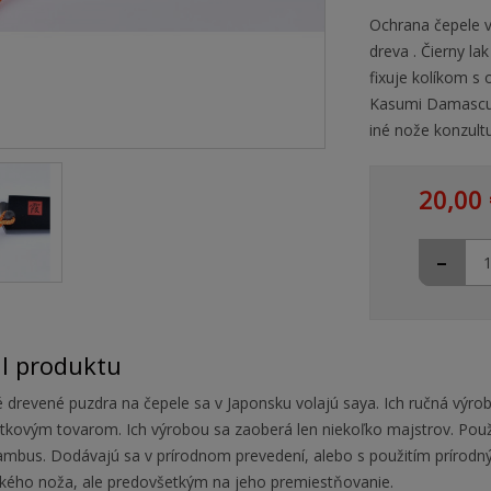
Ochrana čepele 
dreva . Čierny la
fixuje kolíkom s
Kasumi Damascus
iné nože konzultu
20,00 
-
il produktu
 drevené puzdra na čepele sa v Japonsku volajú saya. Ich ručná výro
tkovým tovarom. Ich výrobou sa zaoberá len niekoľko majstrov. Použ
ambus. Dodávajú sa v prírodnom prevedení, alebo s použitím prírodný
kého noža, ale predovšetkým na jeho premiestňovanie.