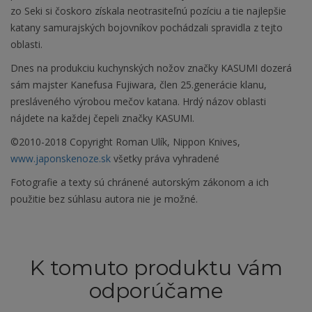
zo Seki si čoskoro získala neotrasiteľnú pozíciu a tie najlepšie
katany samurajských bojovníkov pochádzali spravidla z tejto
oblasti.
Dnes na produkciu kuchynských nožov značky KASUMI dozerá
sám majster Kanefusa Fujiwara, člen 25.generácie klanu,
presláveného výrobou mečov katana. Hrdý názov oblasti
nájdete na každej čepeli značky KASUMI.
©2010-2018 Copyright Roman Ulík, Nippon Knives,
www.japonskenoze.sk
všetky práva vyhradené
Fotografie a texty sú chránené autorským zákonom a ich
použitie bez súhlasu autora nie je možné.
K tomuto produktu vám
odporúčame