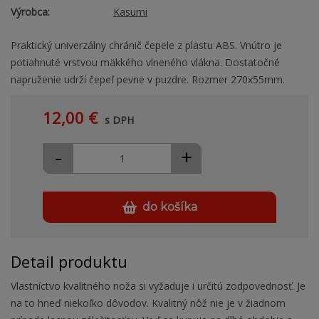
Výrobca:
Kasumi
Praktický univerzálny chránič čepele z plastu ABS. Vnútro je
potiahnuté vrstvou mäkkého vlneného vlákna. Dostatočné
napruženie udrží čepeľ pevne v puzdre. Rozmer 270x55mm.
12,00 €
s DPH
-
+
do košíka
Detail produktu
Vlastníctvo kvalitného noža si vyžaduje i určitú zodpovednosť. Je
na to hneď niekoľko dôvodov. Kvalitný nôž nie je v žiadnom