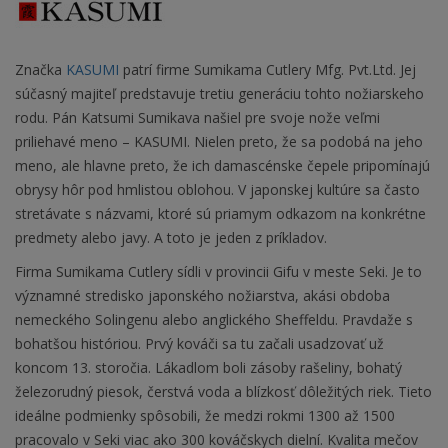
Značka
KASUMI
patrí firme Sumikama Cutlery Mfg. Pvt.Ltd. Jej
súčasný majiteľ predstavuje tretiu generáciu tohto nožiarskeho
rodu. Pán Katsumi Sumikava našiel pre svoje nože veľmi
priliehavé meno – KASUMI. Nielen preto, že sa podobá na jeho
meno, ale hlavne preto, že ich damascénske čepele pripomínajú
obrysy hôr pod hmlistou oblohou. V japonskej kultúre sa často
stretávate s názvami, ktoré sú priamym odkazom na konkrétne
predmety alebo javy. A toto je jeden z príkladov.
Firma Sumikama Cutlery sídli v provincii Gifu v meste Seki. Je to
významné stredisko japonského nožiarstva, akási obdoba
nemeckého Solingenu alebo anglického Sheffeldu. Pravdaže s
bohatšou históriou. Prvý kováči sa tu začali usadzovať už
koncom 13. storočia. Lákadlom boli zásoby rašeliny, bohatý
železorudný piesok, čerstvá voda a blízkosť dôležitých riek. Tieto
ideálne podmienky spôsobili, že medzi rokmi 1300 až 1500
pracovalo v Seki viac ako 300 kováčskych dielní. Kvalita mečov