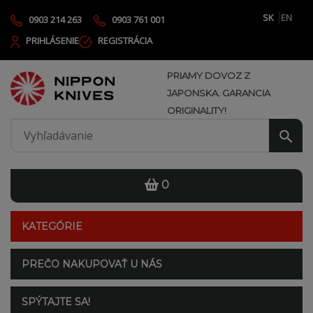
SK
EN
0903 214 263
0903 761 001
PRIHLÁSENIE
REGISTRÁCIA
PRIAMY DOVOZ Z
JAPONSKA. GARANCIA
ORIGINALITY!
0
KATEGÓRIE
PREČO NAKUPOVAŤ U NÁS
SPÝTAJTE SA!