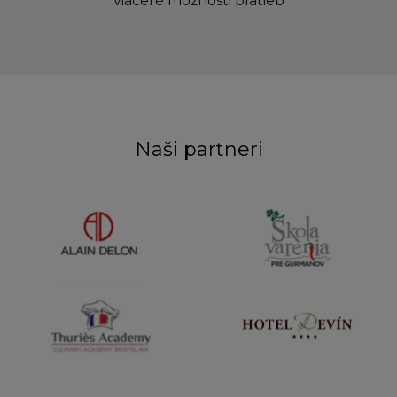
viaceré možnosti platieb
Naši partneri