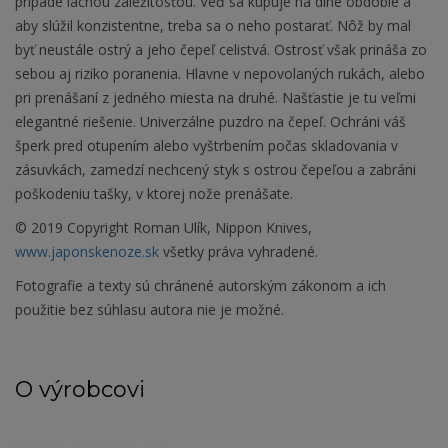
prípade lacnou záležitosťou. Veď sa kupuje na dlhé obdobie a
aby slúžil konzistentne, treba sa o neho postarať. Nôž by mal
byť neustále ostrý a jeho čepeľ celistvá. Ostrosť však prináša zo
sebou aj riziko poranenia. Hlavne v nepovolaných rukách, alebo
pri prenášaní z jedného miesta na druhé. Našťastie je tu veľmi
elegantné riešenie. Univerzálne puzdro na čepeľ. Ochráni váš
šperk pred otupením alebo vyštrbením počas skladovania v
zásuvkách, zamedzí nechcený styk s ostrou čepeľou a zabráni
poškodeniu tašky, v ktorej nože prenášate.
© 2019 Copyright Roman Ulík, Nippon Knives,
www.japonskenoze.sk
všetky práva vyhradené.
Fotografie a texty sú chránené autorským zákonom a ich
použitie bez súhlasu autora nie je možné.
O výrobcovi