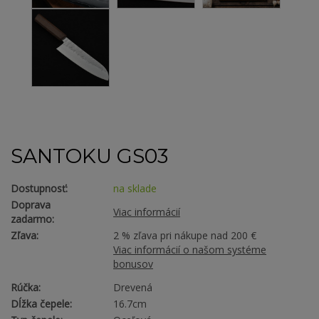
SANTOKU GS03
Dostupnosť:
na sklade
Doprava
Viac informácií
zadarmo:
Zľava:
2 % zľava pri nákupe nad 200 €
Viac informácií o našom systéme
bonusov
Rúčka:
Drevená
Dĺžka čepele:
16.7cm