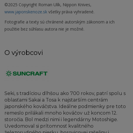
©2025 Copyright Roman Ulík, Nippon Knives,
www.japonskenoze.sk
všetky práva vyhradené.
Fotografie a texty sú chránené autorským zákonom a ich
použitie bez súhlasu autora nie je možné.
O výrobcovi
Seki, s tradíciou dlhšou ako 700 rokov, patrí spolu s
oblasťami Sakai a Tosa k najstarším centrám
japonského kováčstva. Ideálne podmienky pre toto
remeslo prilákali mnoho kováčov už koncom 12.
storočia. Bol medzi nimi i legendárny Motoshige.
Uvedomoval si prítomnosť kvalitného
železorudného piesku, borovicovej rašeliny i