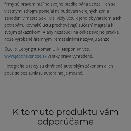
firmy sú právom hrdí na svojho predka pána Senza. Ten sa
vlastnými zdrojmi podieľal na budovaní verejných zón a
zariadení v meste Seki. Mal vždy úctu k jeho obyvateľom a ich
potrebám. Rovnakú úctu prechovávajú súčasní majitelia k
svojím zákazníkom. A aby nezabudli na odkaz svojho predka,
nože vyrobené firemnými remeselníkmi nazývajú Senzo.
©2019 Copyright Roman Ulík, Nippon Knives,
www.japonskenoze.sk
všetky práva vyhradené.
Fotografie a texty sú chránené autorským zákonom a ich
použitie bez súhlasu autora nie je možné.
K tomuto produktu vám
odporúčame