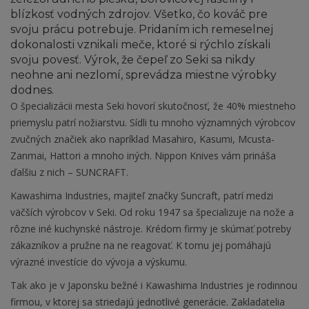
blízkosť vodných zdrojov. Všetko, čo kováč pre
svoju prácu potrebuje. Pridaním ich remeselnej
dokonalosti vznikali meče, ktoré si rýchlo získali
svoju povesť. Výrok, že čepeľ zo Seki sa nikdy
neohne ani nezlomí, sprevádza miestne výrobky
dodnes.
O špecializácii mesta Seki hovorí skutočnosť, že 40% miestneho
priemyslu patrí nožiarstvu. Sídli tu mnoho významných výrobcov
zvučných značiek ako napríklad Masahiro, Kasumi, Mcusta-
Zanmai, Hattori a mnoho iných. Nippon Knives vám prináša
ďalšiu z nich – SUNCRAFT.
Kawashima Industries, majiteľ značky Suncraft, patrí medzi
väčších výrobcov v Seki. Od roku 1947 sa špecializuje na nože a
rôzne iné kuchynské nástroje. Krédom firmy je skúmať potreby
zákazníkov a pružne na ne reagovať. K tomu jej pomáhajú
výrazné investície do vývoja a výskumu.
Tak ako je v Japonsku bežné i Kawashima Industries je rodinnou
firmou, v ktorej sa striedajú jednotlivé generácie. Zakladatelia