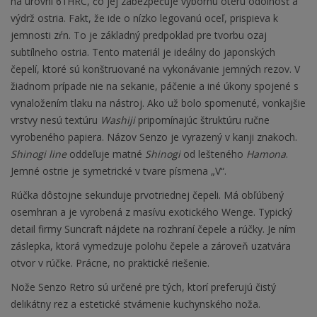
na úrovni 61HRC, čo jej zabezpečuje výbornú oteru odolnosť a
výdrž ostria. Fakt, že ide o nízko legovanú oceľ, prispieva k
jemnosti zŕn. To je základný predpoklad pre tvorbu ozaj
subtílneho ostria. Tento materiál je ideálny do japonských
čepelí, ktoré sú konštruované na vykonávanie jemných rezov. V
žiadnom prípade nie na sekanie, páčenie a iné úkony spojené s
vynaložením tlaku na nástroj. Ako už bolo spomenuté, vonkajšie
vrstvy nesú textúru
Washiji
pripomínajúc štruktúru ručne
vyrobeného papiera. Názov Senzo je vyrazený v kanji znakoch.
Shinogi line
oddeľuje matné
Shinogi
od lešteného
Hamona
.
Jemné ostrie je symetrické v tvare písmena „V“.
Rúčka dôstojne sekunduje prvotriednej čepeli. Má obľúbený
osemhran a je vyrobená z masívu exotického Wenge. Typický
detail firmy Suncraft nájdete na rozhraní čepele a rúčky. Je ním
záslepka, ktorá vymedzuje polohu čepele a zároveň uzatvára
otvor v rúčke. Prácne, no praktické riešenie.
Nože Senzo Retro sú určené pre tých, ktorí preferujú čistý
delikátny rez a estetické stvárnenie kuchynského noža.