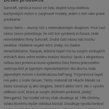
Suncraft, výrobca nožov zo Seki, doplnil svoju kolekciu
kuchynských nožov o zaujímavé modely. Jeden z nich vám práve
prinášame.
Senzo Retro – vkusný nôž s minimalistickým dizajnom. Prvá časť
názvu Senzo potvrdzuje, že nôž bol vyrobený in-house, teda
remeselníkmi firmy Suncraft. Druhá časť názvu nás trochu
zavádza. Hľadáme nejaké retro znaky, no žiadne
nenachádzame. Naopak, leštená čepeľ má na svojich vonkajších
vrstvách dnes veľmi módnu textúru
Washiji
. Spolu s elegantnou
rúčkou bez prstenca tvoria vydarenú čistú formu pracovného
nástroja.Nôž je typickým reprezentantom
Wa-Bocho
, teda
japonským nožom s konštrukciou half tang. Trojvrstvová čepeľ
má jadro z ocele Ginsan. Tento materiál od Hitachi Metals sa
často označuje aj ako Gingami, Silver3 alebo Gin3. Ide o vysoko
uhlíkovú oceľ, ktorá je svojím zložením podobná „bielej“
Shirogami2. Na rozdiel od nej však obsahuje až 14% chrómu,
vďaka ktorému lepšie odoláva korózii. Dosahuje vysokú tvrdosť