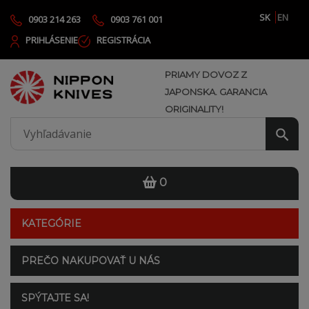
SK
EN
0903 214 263
0903 761 001
PRIHLÁSENIE
REGISTRÁCIA
PRIAMY DOVOZ Z
JAPONSKA. GARANCIA
ORIGINALITY!
0
KATEGÓRIE
PREČO NAKUPOVAŤ U NÁS
SPÝTAJTE SA!