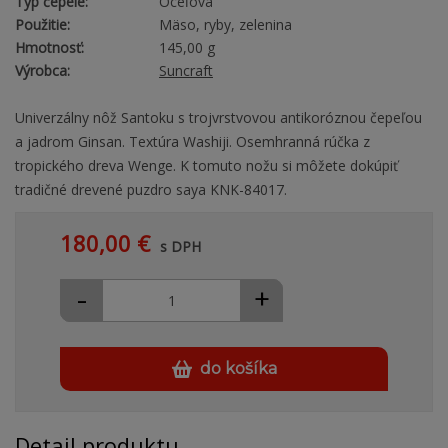
Typ čepele:
Oceľová
Použitie:
Mäso, ryby, zelenina
Hmotnosť:
145,00 g
Výrobca:
Suncraft
Univerzálny nôž Santoku s trojvrstvovou antikoróznou čepeľou
a jadrom Ginsan. Textúra Washiji. Osemhranná rúčka z
tropického dreva Wenge. K tomuto nožu si môžete dokúpiť
tradičné drevené puzdro saya KNK-84017.
180,00 €
s DPH
-
+
do košíka
Detail produktu