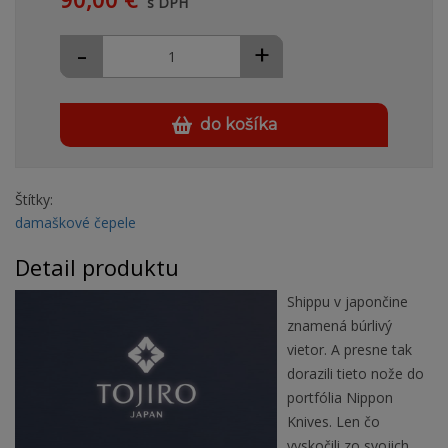
s DPH
-
+
do košíka
Štítky:
damaškové čepele
Detail produktu
Shippu v japončine
znamená búrlivý
vietor. A presne tak
dorazili tieto nože do
portfólia Nippon
Knives. Len čo
vyskočili zo svojich