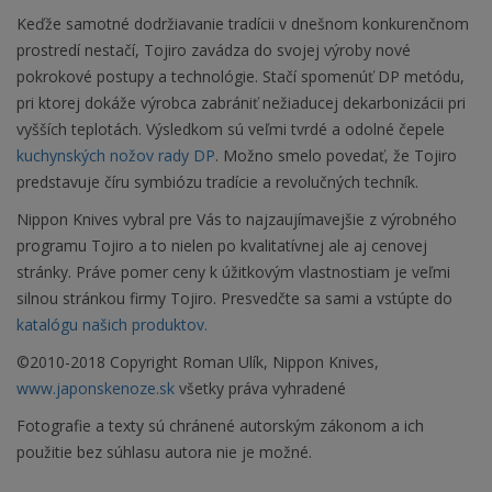
Keďže samotné dodržiavanie tradícii v dnešnom konkurenčnom
prostredí nestačí, Tojiro zavádza do svojej výroby nové
pokrokové postupy a technológie. Stačí spomenúť DP metódu,
pri ktorej dokáže výrobca zabrániť nežiaducej dekarbonizácii pri
vyšších teplotách. Výsledkom sú veľmi tvrdé a odolné čepele
kuchynských nožov rady DP
. Možno smelo povedať, že Tojiro
predstavuje číru symbiózu tradície a revolučných techník.
Nippon Knives vybral pre Vás to najzaujímavejšie z výrobného
programu Tojiro a to nielen po kvalitatívnej ale aj cenovej
stránky. Práve pomer ceny k úžitkovým vlastnostiam je veľmi
silnou stránkou firmy Tojiro. Presvedčte sa sami a vstúpte do
katalógu našich produktov.
©2010-2018 Copyright Roman Ulík, Nippon Knives,
www.japonskenoze.sk
všetky práva vyhradené
Fotografie a texty sú chránené autorským zákonom a ich
použitie bez súhlasu autora nie je možné.