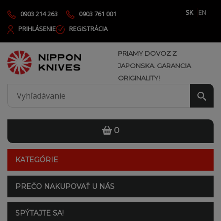
SK
EN
0903 214 263
0903 761 001
PRIHLÁSENIE
REGISTRÁCIA
PRIAMY DOVOZ Z
JAPONSKA. GARANCIA
ORIGINALITY!
0
KATEGÓRIE
PREČO NAKUPOVAŤ U NÁS
SPÝTAJTE SA!