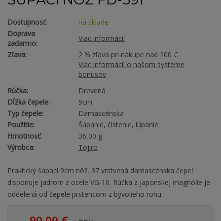
Dostupnosť:
na sklade
Doprava
Viac informácií
zadarmo:
Zľava:
2 % zľava pri nákupe nad 200 €
Viac informácií o našom systéme
bonusov
Rúčka:
Drevená
Dĺžka čepele:
9cm
Typ čepele:
Damascénska
Použitie:
Šúpanie, čistenie, lúpanie
Hmotnosť:
36,00 g
Výrobca:
Tojiro
Praktický šúpací 9cm nôž. 37 vrstvená damascénska čepeľ
disponuje jadrom z ocele VG-10. Rúčka z japonskej magnólie je
oddelená od čepele prstencom z byvolieho rohu.
90,00 €