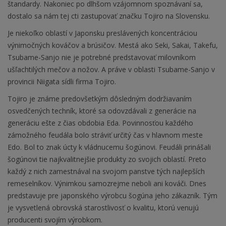
štandardy. Nakoniec po dlhšom vzájomnom spoznávaní sa,
dostalo sa nám tej cti zastupovať značku Tojiro na Slovensku.
Je niekoľko oblastí v Japonsku preslávených koncentráciou
výnimočných kováčov a brúsičov. Mestá ako Seki, Sakai, Takefu,
Tsubame-Sanjo nie je potrebné predstavovať milovníkom
ušľachtilých mečov a nožov. A práve v oblasti Tsubame-Sanjo v
provincii Niigata sídli firma Tojiro.
Tojiro je známe predovšetkým dôsledným dodržiavaním
osvedčených techník, ktoré sa odovzdávali z generácie na
generáciu ešte z čias obdobia Eda. Povinnosťou každého
zámožného feudála bolo stráviť určitý čas v hlavnom meste
Edo. Bol to znak úcty k vládnucemu šogúnovi. Feudáli prinášali
šogúnovi tie najkvalitnejšie produkty zo svojich oblastí. Preto
každý z nich zamestnával na svojom panstve tých najlepších
remeselníkov. Výnimkou samozrejme neboli ani kováči. Dnes
predstavuje pre japonského výrobcu šogúna jeho zákazník. Tým
je vysvetlená obrovská starostlivosť o kvalitu, ktorú venujú
producenti svojím výrobkom.