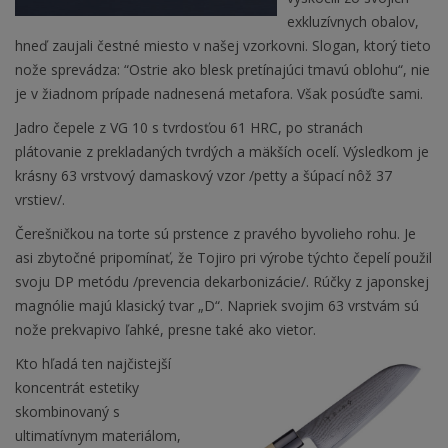
exkluzívnych obalov,
hneď zaujali čestné miesto v našej vzorkovni. Slogan, ktorý tieto
nože sprevádza: “Ostrie ako blesk pretínajúci tmavú oblohu“, nie
je v žiadnom prípade nadnesená metafora. Však posúďte sami.
Jadro čepele z VG 10 s tvrdosťou 61 HRC, po stranách
plátovanie z prekladaných tvrdých a mäkších ocelí. Výsledkom je
krásny 63 vrstvový damaskový vzor /petty a šúpací nôž 37
vrstiev/.
Čerešničkou na torte sú prstence z pravého byvolieho rohu. Je
asi zbytočné pripomínať, že Tojiro pri výrobe týchto čepelí použil
svoju DP metódu /prevencia dekarbonizácie/. Rúčky z japonskej
magnólie majú klasický tvar „D“. Napriek svojim 63 vrstvám sú
nože prekvapivo ľahké, presne také ako vietor.
Kto hľadá ten najčistejší
koncentrát estetiky
skombinovaný s
ultimatívnym materiálom,