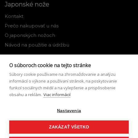
Japonské nože
Kontakt
Prečo nakupovať u nás
O japonských nožoch
Návod na použitie a údržbu
Nástroje
O súboroch cookie na tejto stránke
Registrácia
Súbory cookie používame na zhromažďovanie a analýzu
Môj profil
informácií o výkone a používaní stránok, na poskytovanie
funkcií sociálnych médií a na vylepšenie a prispôsobenie
Zabudnuté heslo
obsahu a reklám.
Viac informácií
Odstúpenie od zmluvy
Nastavenia
Podmienky odstúpenia od zmluvy
Formulár pre odstúpenie od zmluvy
ZAKÁZAŤ VŠETKO