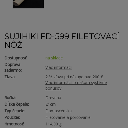
SUJIHIKI FD-599 FILETOVACÍ
NÔŽ
Dostupnosť:
na sklade
Doprava
Viac informácií
zadarmo:
Zľava:
2 % zľava pri nákupe nad 200 €
Viac informácií o našom systéme
bonusov
Rúčka:
Drevená
Dĺžka čepele:
21cm
Typ čepele:
Damascénska
Použitie:
Filetovanie a porcovanie
Hmotnosť:
114,00 g