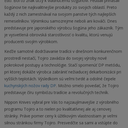
Edo. Bol to znak úcty k vládnucemu šogúnovi. Feudáli prinášali
šogúnovi tie najkvalitnejšie produkty zo svojich oblastí. Preto
každý z nich zamestnával na svojom panstve tých najlepších
remeselníkov. Výnimkou samozrejme neboli ani kováči. Dnes
predstavuje pre japonského výrobcu šogúna jeho zákazník. Tým
je vysvetlená obrovská starostlivosť o kvalitu, ktorú venujú
producenti svojím výrobkom.
Keďže samotné dodržiavanie tradícii v dnešnom konkurenčnom
prostredí nestačí, Tojiro zavádza do svojej výroby nové
pokrokové postupy a technológie. Stačí spomenúť DP metódu,
pri ktorej dokáže výrobca zabrániť nežiaducej dekarbonizácii pri
vyšších teplotách. Výsledkom sú veľmi tvrdé a odolné čepele
kuchynských nožov rady DP
. Možno smelo povedať, že Tojiro
predstavuje číru symbiózu tradície a revolučných techník.
Nippon Knives vybral pre Vás to najzaujímavejšie z výrobného
programu Tojiro a to nielen po kvalitatívnej ale aj cenovej
stránky. Práve pomer ceny k úžitkovým vlastnostiam je veľmi
silnou stránkou firmy Tojiro. Presvedčte sa sami a vstúpte do