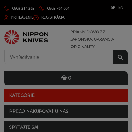
SK
EN
0903 214 263
0903 761 001
PRIHLÁSENIE
REGISTRÁCIA
PRIAMY DOVOZ Z
JAPONSKA. GARANCIA
ORIGINALITY!
0
KATEGÓRIE
PREČO NAKUPOVAŤ U NÁS
SPÝTAJTE SA!