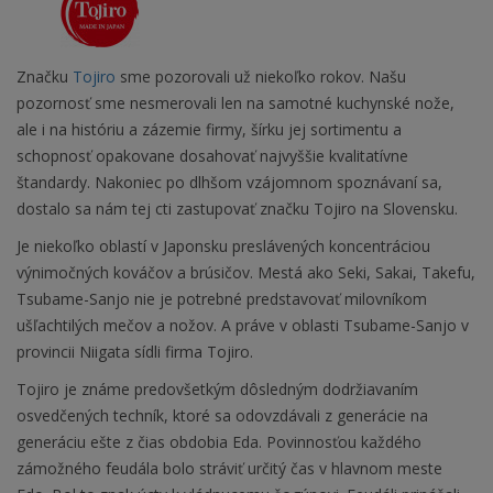
Značku
Tojiro
sme pozorovali už niekoľko rokov. Našu
pozornosť sme nesmerovali len na samotné kuchynské nože,
ale i na históriu a zázemie firmy, šírku jej sortimentu a
schopnosť opakovane dosahovať najvyššie kvalitatívne
štandardy. Nakoniec po dlhšom vzájomnom spoznávaní sa,
dostalo sa nám tej cti zastupovať značku Tojiro na Slovensku.
Je niekoľko oblastí v Japonsku preslávených koncentráciou
výnimočných kováčov a brúsičov. Mestá ako Seki, Sakai, Takefu,
Tsubame-Sanjo nie je potrebné predstavovať milovníkom
ušľachtilých mečov a nožov. A práve v oblasti Tsubame-Sanjo v
provincii Niigata sídli firma Tojiro.
Tojiro je známe predovšetkým dôsledným dodržiavaním
osvedčených techník, ktoré sa odovzdávali z generácie na
generáciu ešte z čias obdobia Eda. Povinnosťou každého
zámožného feudála bolo stráviť určitý čas v hlavnom meste