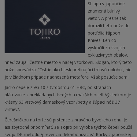
Shippu v japončine
znamená búrlivý
vietor. A presne tak
dorazili tieto nože do
portfólia Nippon
Knives. Len čo
vyskočili zo svojich
exkluzívnych obalov,
hneď zaujali čestné miesto v našej vzorkovni. Slogan, ktorý tieto
nože sprevádza: “Ostrie ako blesk pretínajúci tmavú oblohu“, nie
je v žiadnom prípade nadnesená metafora. Však posúďte sami.
Jadro čepele z VG 10 s tvrdosťou 61 HRC, po stranách
plátovanie z prekladaných tvrdých a mäkších ocelí. Výsledkom je
krásny 63 vrstvový damaskový vzor /petty a šúpací nôž 37
vrstiev/.
Čerešničkou na torte sú prstence z pravého byvolieho rohu. Je
asi zbytočné pripomínať, že Tojiro pri výrobe týchto čepelí použil
svoju DP metódu /prevencia dekarbonizácie/. Rúčky z japonskej