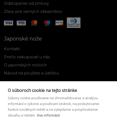
Odstúpenie od zmluvy
Zľavy pre verných zákazníkov
Japonské nože
Kontakt
Prečo nakupovať u nás
O japonských nožoch
Návod na použitie a údržbu
Nástroje
O súboroch cookie na tejto stránke
Registrácia
Súbory cookie používame na zhromažďovanie a analýzu
Môj profil
informácií o výkone a používaní stránok, na poskytovanie
funkcií sociálnych médií a na vylepšenie a prispôsobenie
Zabudnuté heslo
obsahu a reklám.
Viac informácií