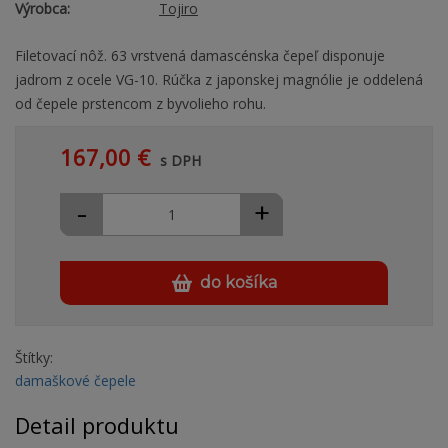
Výrobca:
Tojiro
Filetovací nôž. 63 vrstvená damascénska čepeľ disponuje
jadrom z ocele VG-10. Rúčka z japonskej magnólie je oddelená
od čepele prstencom z byvolieho rohu.
167,00 €
s DPH
-
+
do košíka
Štítky:
damaškové čepele
Detail produktu