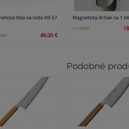
etická lišta na nože KR-57
Magnetický držiak na 1 n
18
na sklade
49,00 €
lade
Podobné prod