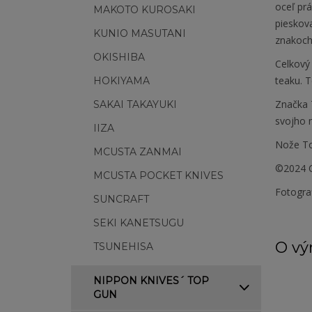
oceľ prá
MAKOTO KUROSAKI
pieskov
KUNIO MASUTANI
znakoch.
OKISHIBA
Celkový 
teaku. T
HOKIYAMA
Značka 
SAKAI TAKAYUKI
svojho m
IIZA
Nože To
MCUSTA ZANMAI
©2024 C
MCUSTA POCKET KNIVES
Fotogra
SUNCRAFT
SEKI KANETSUGU
O vý
TSUNEHISA
NIPPON KNIVES´ TOP
GUN