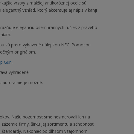
nkajšie vrstvy z mäkšej antikoróznej ocele sú
 elegantný vzhľad, ktorý akcentuje aj nápis v kanji
výrazňuje eleganciu osemhranných rúčiek z pravého
sniam.
eppu sú preto vybavené nálepkou NFC. Pomocou
točným originálom.
op Gun
.
ráva vyhradené.
u autora nie je možné.
rokov. Našu pozornosť sme nesmerovali len na
 zázemie firmy, šírku jej sortimentu a schopnosť
ne štandardy. Nakoniec po dlhšom vzájomnom