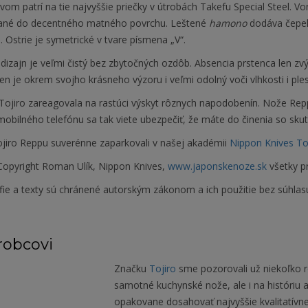
vom patrí na tie najvyššie priečky v útrobách Takefu Special Steel. Vo
ané do decentného matného povrchu. Leštené
hamono
dodáva čepeli
 Ostrie je symetrické v tvare písmena „V“.
dizajn je veľmi čistý bez zbytočných ozdôb. Absencia prstenca len z
en je okrem svojho krásneho výzoru i veľmi odolný voči vlhkosti i ple
Tojiro zareagovala na rastúci výskyt rôznych napodobenín. Nože R
obilného telefónu sa tak viete ubezpečiť, že máte do činenia so sku
jiro Reppu suverénne zaparkovali v našej akadémii
Nippon Knives T
opyright Roman Ulík, Nippon Knives,
www.japonskenoze.sk
všetky p
fie a texty sú chránené autorským zákonom a ich použitie bez súhlas
robcovi
Značku
Tojiro
sme pozorovali už niekoľko 
samotné kuchynské nože, ale i na históriu a
opakovane dosahovať najvyššie kvalitatív