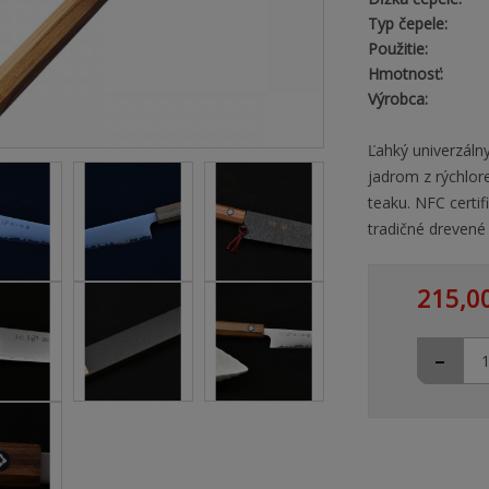
Typ čepele:
Použitie:
Hmotnosť:
Výrobca:
Ľahký univerzáln
jadrom z rýchlor
teaku. NFC certif
tradičné drevené
215,0
-