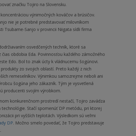
upovať značku Tojiro na Slovensku.
h koncentráciou výnimočných kováčov a brúsičov.
njo nie je potrebné predstavovať milovníkom
ti Tsubame-Sanjo v provincii Niigata sídli firma
održiavaním osvedčených techník, ktoré sa
e z čias obdobia Eda. Povinnosťou každého zámožného
meste Edo. Bol to znak úcty k vládnucemu šogúnovi.
e produkty zo svojich oblastí. Preto každý z nich
pších remeselníkov. Výnimkou samozrejme neboli ani
ýrobcu šogúna jeho zákazník. Tým je vysvetlená
ujú producenti svojím výrobkom.
šnom konkurenčnom prostredí nestačí, Tojiro zavádza
 technológie. Stačí spomenúť DP metódu, pri ktorej
izácii pri vyšších teplotách. Výsledkom sú veľmi
ady DP
. Možno smelo povedať, že Tojiro predstavuje
.