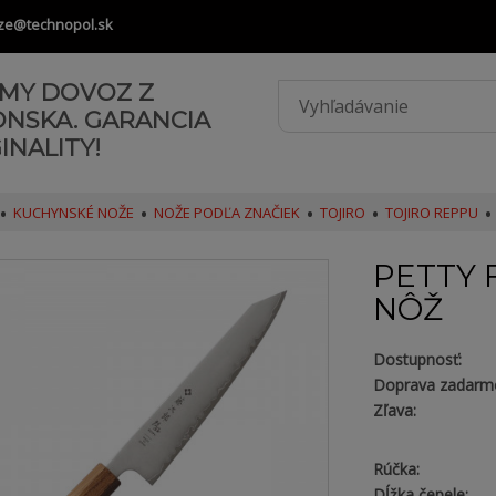
ze@technopol.sk
AMY DOVOZ Z
ONSKA. GARANCIA
INALITY!
KUCHYNSKÉ NOŽE
NOŽE PODĽA ZNAČIEK
TOJIRO
TOJIRO REPPU
PETTY 
NÔŽ
Dostupnosť:
Doprava zadarm
Zľava:
Rúčka:
Dĺžka čepele: