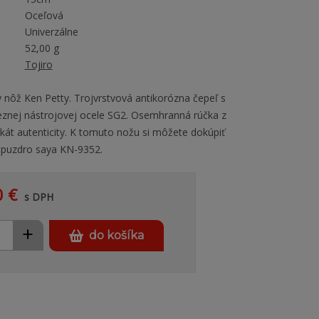
Oceľová
Univerzálne
52,00 g
Tojiro
y nôž Ken Petty. Trojvrstvová antikorózna čepeľ s
eznej nástrojovej ocele SG2. Osemhranná rúčka z
ikát autenticity. K tomuto nožu si môžete dokúpiť
 puzdro saya KN-9352.
0 €
s DPH
+
do košíka