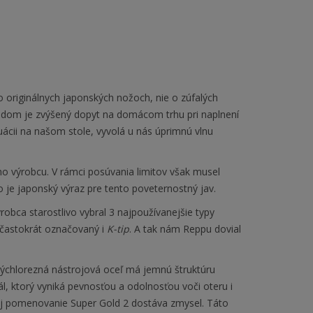
originálnych japonských nožoch, nie o zúfalých
vodom je zvýšený dopyt na domácom trhu pri naplnení
tuácii na našom stole, vyvolá u nás úprimnú vlnu
 výrobcu. V rámci posúvania limitov však musel
o je japonský výraz pre tento poveternostný jav.
obca starostlivo vybral 3 najpoužívanejšie typy
 častokrát označovaný i
K-tip
. A tak nám Reppu dovial
rýchlorezná nástrojová oceľ má jemnú štruktúru
ál, ktorý vyniká pevnosťou a odolnosťou voči oteru i
 jej pomenovanie Super Gold 2 dostáva zmysel. Táto