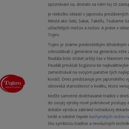
spoznávaní sa, dostalo sa nám tej cti zast
Je niekoľko oblastí v Japonsku preslávenýc
Mestá ako Seki, Sakai, Takefu, Tsubame-Sa
ušľachtilých mečov a nožov. A práve v oblas
Tojiro.
Tojiro je známe predovšetkým dôsledným d
odovzdávali z generácie na generáciu ešt
feudála bolo stráviť určitý čas v hlavnom 
Feudáli prinášali šogúnovi tie najkvalitnejši
zamestnával na svojom panstve tých najle
kováči. Dnes predstavuje pre japonského v
obrovská starostlivosť o kvalitu, ktorú ven
Keďže samotné dodržiavanie tradícii v dne
do svojej výroby nové pokrokové postupy a
dokáže výrobca zabrániť nežiaducej dekarbon
tvrdé a odolné čepele
kuchynských nožov r
číru symbiózu tradície a revolučných techník