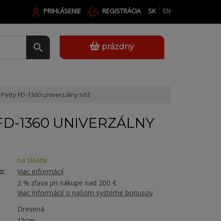
PRIHLÁSENIE
REGISTRÁCIA
SK
EN
prázdny
Petty FD-1360 univerzálny nôž
FD-1360 UNIVERZÁLNY
na sklade
o:
Viac informácií
2 % zľava pri nákupe nad 200 €
Viac informácií o našom systéme bonusov
Drevená
15cm