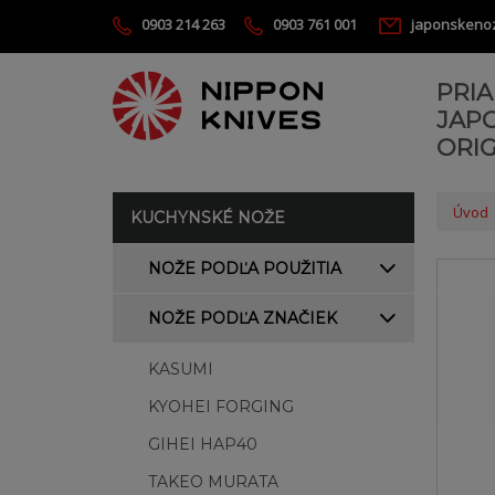
0903 214 263
0903 761 001
japonskeno
PRI
JAP
ORIG
Úvod
KUCHYNSKÉ NOŽE
NOŽE PODĽA POUŽITIA
NOŽE PODĽA ZNAČIEK
KASUMI
KYOHEI FORGING
GIHEI HAP40
TAKEO MURATA