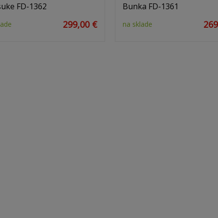
tsuke FD-1362
Bunka FD-1361
299,00 €
269
lade
na sklade