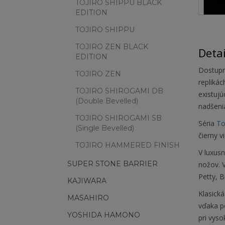
TOJIRO SHIPPU BLACK
EDITION
TOJIRO SHIPPU
TOJIRO ZEN BLACK
Deta
EDITION
Dostupn
TOJIRO ZEN
repliká
TOJIRO SHIROGAMI DB
existujú
(Double Bevelled)
nadšeni
TOJIRO SHIROGAMI SB
Séria
To
(Single Bevelled)
čierny v
TOJIRO HAMMERED FINISH
V luxusn
SUPER STONE BARRIER
nožov. V
Petty, B
KAJIWARA
Klasická
MASAHIRO
vďaka po
YOSHIDA HAMONO
pri vyso