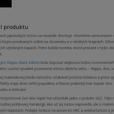
il produktu
osť japonských nožov sa neustále zhoršuje. Hovoríme samozrejme o 
ch hojne ponúkaných online na Slovensku a v okolitých krajinách. Dô
cich výrobných kapacít. Preto každá novinka, ktorá pristane v tejto si
a.
jiro Shippu Black Edition
bola doposiaľ vlajkovou loďou rovnomenného
ietor uvoľniť výsadné postavenie inému silnému vetru – Reppu. Áno, t
ej materiálovej triede nemožno očakávať početnú kolekciu a preto výr
šetky majú dnes veľmi populárny a hlavne praktický tvar čepele
Ken
,
unku a Kiritsuke.
 trojvrstvová
San Mai
čepeľ má ušľachtilé jadro v podobe SG2. Táto 
užitej práškovej metalurgii. Ako už jej názov napovedá, ide o materi
kých teplotách. Pridajte tvrdosť na úrovni 63 HRC a antikoróznosť a