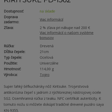
Dostupnosť:
na sklade
Doprava
Viac informácií
zadarmo:
Zľava:
2 % zľava pri nákupe nad 200 €
Viac informácií o našom systéme
bonusov
Rúčka:
Drevená
Dĺžka čepele:
21cm
Typ čepele:
Oceľová
Použitie:
Univerzálne
Hmotnosť:
114,00 g
Výrobca:
Tojiro
Super ľahký šéfkuchársky nôž Kiritsuke. Trojvrstvová
antikorózna čepeľ s jadrom z rýchloreznej nástrojovej ocele
SG2. Osemhranná rúčka z teaku. NFC certifikát autenticity. K
tomuto nožu si môžete dokúpiť tradičné drevené puzdro saya
KN-9355.