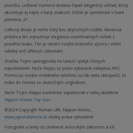
povrchu. Leštené
hamono
dodáva čepeli elegantný vzhľad, ktorý
akcentuje aj nápis v kanji znakoch. Ostrie je symetrické v tvare
písmena „V“.
Celkový dizajn je veľmi čistý bez zbytočných ozdôb. Absencia
prstenca len zvýrazňuje eleganciu osemhranných rúčiek z
pravého teaku. Ten je okrem svojho krásneho výzoru i veľmi
odolný voči vlhkosti i plesniam.
Značka Tojiro zareagovala na rastúci výskyt rôznych
napodobenín. Nože Reppu sú preto vybavené nálepkou NFC.
Pomocou svojho mobilného telefónu sa tak viete ubezpečiť, že
máte do činenia so skutočným originálom.
Nože Tojiro Reppu suverénne zaparkovali v našej akadémii
Nippon Knives Top Gun
.
©2024 Copyright Roman Ulík, Nippon Knives,
www.japonskenoze.sk
všetky práva vyhradené.
Fotografie a texty sú chránené autorským zákonom a ich