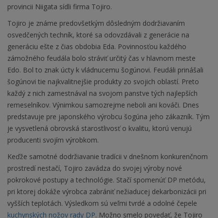
provincii Niigata sídli firma Tojiro.
Tojiro je známe predovšetkým dôsledným dodržiavaním
osvedčených techník, ktoré sa odovzdávali z generácie na
generáciu ešte z čias obdobia Eda. Povinnosťou každého
zámožného feudála bolo stráviť určitý čas v hlavnom meste
Edo. Bol to znak úcty k vládnucemu šogúnovi. Feudáli prinášali
šogúnovi tie najkvalitnejšie produkty zo svojich oblastí. Preto
každý z nich zamestnával na svojom panstve tých najlepších
remeselníkov. Výnimkou samozrejme neboli ani kováči. Dnes
predstavuje pre japonského výrobcu šogúna jeho zákazník. Tým
je vysvetlená obrovská starostlivosť o kvalitu, ktorú venujú
producenti svojím výrobkom.
Keďže samotné dodržiavanie tradícii v dnešnom konkurenčnom
prostredí nestačí, Tojiro zavádza do svojej výroby nové
pokrokové postupy a technológie. Stačí spomenúť DP metódu,
pri ktorej dokáže výrobca zabrániť nežiaducej dekarbonizácii pri
vyšších teplotách. Výsledkom sú veľmi tvrdé a odolné čepele
kuchynských nožov rady DP
. Možno smelo povedať, že Tojiro