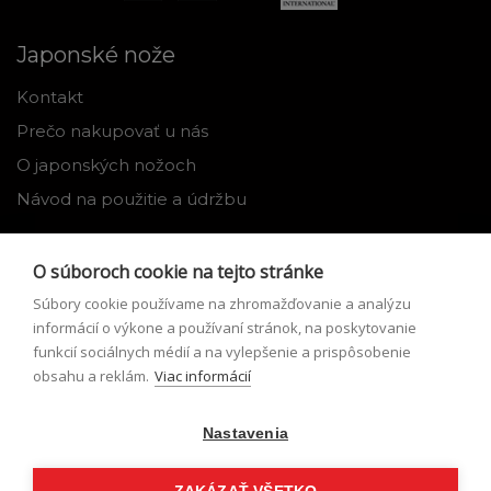
Japonské nože
Kontakt
Prečo nakupovať u nás
O japonských nožoch
Návod na použitie a údržbu
Nástroje
O súboroch cookie na tejto stránke
Registrácia
Súbory cookie používame na zhromažďovanie a analýzu
Môj profil
informácií o výkone a používaní stránok, na poskytovanie
funkcií sociálnych médií a na vylepšenie a prispôsobenie
Zabudnuté heslo
obsahu a reklám.
Viac informácií
Odstúpenie od zmluvy
Nastavenia
Podmienky odstúpenia od zmluvy
Formulár pre odstúpenie od zmluvy