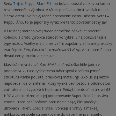
Séria
Tojiro Shippu Black Edition
bola doposiaľ vlajkovou loďou
rovnomenného výrobcu. V rámci posúvania limitov však musel
čierny vietor uvoľniť výsadné postavenie inému silnému vetru –
Reppu. Áno, to je japonský výraz pre tento poveternostný jav.
V luxusnej materiálovej triede nemožno očakávať početnú
kolekciu a preto výrobca starostlivo vybral 3 najpoužívanejšie
typy nožov. Všetky majú dnes veľmi populárny a hlavne praktický
tvar čepele
Ken
, častokrát označovaný i
K-tip
. A tak nám Reppu
dovial Petty, Bunku a Kiritsuke.
Klasická trojvrstvová
San Mai
čepeľ má ušľachtilé jadro v
podobe SG2. Táto rýchlorezná nástrojová oceľ má jemnú
štruktúru vďaka použitej práškovej metalurgii. Ako už jej názov
napovedá, ide o materiál, ktorý vyniká pevnosťou a odolnosťou
voči oteru i pri vysokých teplotách. Pridajte tvrdosť na úrovni 63
HRC a antikoróznosť a jej pomenovanie Super Gold 2 dostáva
zmysel. Táto oceľ právom patrí na tie najvyššie priečky v
útrobách Takefu Special Steel. Vonkajšie vrstvy z mäkšej
antikoróznej ocele sú pieskované do decentného matného