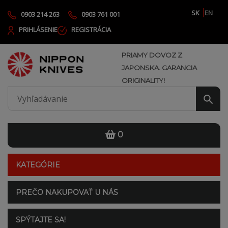
SK
EN
0903 214 263
0903 761 001
PRIHLÁSENIE
REGISTRÁCIA
PRIAMY DOVOZ Z
JAPONSKA. GARANCIA
ORIGINALITY!
0
KATEGÓRIE
PREČO NAKUPOVAŤ U NÁS
SPÝTAJTE SA!