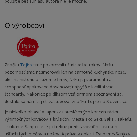
použitie bez súhlasu autora nie je možné.
O výrobcovi
Značku
Tojiro
sme pozorovali už niekoľko rokov. Našu
pozornosť sme nesmerovali len na samotné kuchynské nože,
ale i na históriu a zázemie firmy, šírku jej sortimentu a
schopnosť opakovane dosahovať najvyššie kvalitatívne
štandardy. Nakoniec po dlhšom vzájomnom spoznávaní sa,
dostalo sa nám tej cti zastupovať značku Tojiro na Slovensku.
Je niekoľko oblastí v Japonsku preslávených koncentráciou
výnimočných kováčov a brúsičov. Mestá ako Seki, Sakai, Takefu,
Tsubame-Sanjo nie je potrebné predstavovať milovníkom
ušľachtilých mečov a nožov. A práve v oblasti Tsubame-Sanjo v