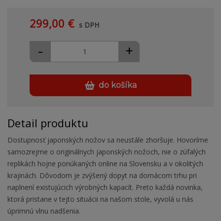
299,00 €
s DPH
-
+
do košíka
Detail produktu
Dostupnosť japonských nožov sa neustále zhoršuje. Hovoríme
samozrejme o originálnych japonských nožoch, nie o zúfalých
replikách hojne ponúkaných online na Slovensku a v okolitých
krajinách. Dôvodom je zvýšený dopyt na domácom trhu pri
naplnení existujúcich výrobných kapacít. Preto každá novinka,
ktorá pristane v tejto situácii na našom stole, vyvolá u nás
úprimnú vlnu nadšenia.