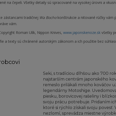
né na čepeli. Všetky detaily sú spracované na vysokej úrovni a vkus
.
te zástancami tradičnej
Wa Bocho
konštrukcie a nitované rúčky vám pr
práve vám.
opyright Roman Ulík, Nippon Knives,
www.japonskenoze.sk
všetky p
fie a texty sú chránené autorským zákonom a ich použitie bez súhlas
robcovi
Seki, s tradíciou dlhšou ako 700 rok
najstarším centrám japonského kov
remeslo prilákali mnoho kováčov už 
legendárny Motoshige. Uvedomoval
piesku, borovicovej rašeliny i blízk
svoju prácu potrebuje. Pridaním ic
ktoré si rýchlo získali svoju povesť
nezlomí, sprevádza miestne výrobk