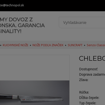
ze@technopol.sk
AMY DOVOZ Z
ONSKA. GARANCIA
INALITY!
KUCHYNSKÉ NOŽE
NOŽE PODĽA ZNAČIEK
SUNCRAFT
Senzo Classi
CHLEBO
Dostupnosť:
Doprava zadarm
Zľava:
Rúčka:
Dĺžka čepele:
Typ čepele: