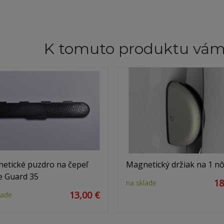
K tomuto produktu vá
etické puzdro na čepeľ
Magnetický držiak na 1 n
e Guard 35
18
na sklade
13,00 €
lade