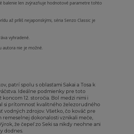
né balenie len zvýrazňuje hodnotové parametre tohto
ídu až príliš nejaponskými, séria Senzo Classic je
ráva vyhradené.
u autora nie je možné.
ov, patrí spolu s oblasťami Sakai a Tosa k
áčstva. Ideálne podmienky pre toto
koncom 12. storočia. Bol medzi nimi i
 si prítomnosť kvalitného železorudného
osť vodných zdrojov. Všetko, čo kováč pre
h remeselnej dokonalosti vznikali meče,
. Výrok, že čepeľ zo Seki sa nikdy neohne ani
y dodnes.