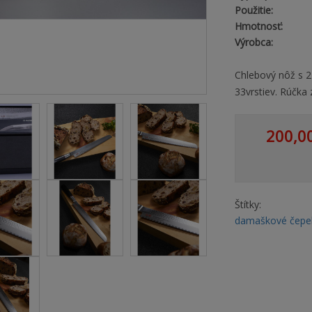
Použitie:
Hmotnosť:
Výrobca:
Chlebový nôž s 
33vrstiev. Rúčka
200,0
Štítky:
damaškové čepe