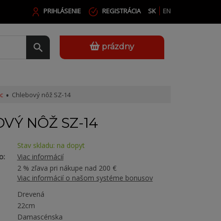
PRIHLÁSENIE
REGISTRÁCIA
SK
EN
prázdny
c
Chlebový nôž SZ-14
VÝ NÔŽ SZ-14
Stav skladu: na dopyt
o:
Viac informácií
2 % zľava pri nákupe nad 200 €
Viac informácií o našom systéme bonusov
Drevená
22cm
Damascénska