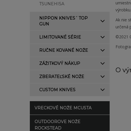
umiestne
TSUNEHISA
výrobku
NIPPON KNIVES´ TOP
Ak nie s
GUN
určená 
©2021 C
LIMITOVANÉ SÉRIE
Fotogra
RUČNE KOVANÉ NOŽE
ZÁŽITKOVÝ NÁKUP
O vý
ZBERATEĽSKÉ NOŽE
CUSTOM KNIVES
VRECKOVÉ NOŽE MCUSTA
OUTDOOROVE NOŽE
ROCKSTEAD