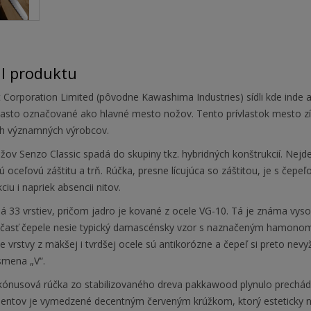
il produktu
 Corporation Limited (pôvodne Kawashima Industries) sídli kde inde 
často označované ako hlavné mesto nožov. Tento prívlastok mesto získ
 významných výrobcov.
ov Senzo Classic spadá do skupiny tkz. hybridných konštrukcií. Nejde o
 oceľovú záštitu a trň. Rúčka, presne lícujúca so záštitou, je s čepe
ciu i napriek absencii nitov.
á 33 vrstiev, pričom jadro je kované z ocele VG-10. Tá je známa vy
časť čepele nesie typický damascénsky vzor s naznačeným hamonom, p
e vrstvy z mäkšej i tvrdšej ocele sú antikorózne a čepeľ si preto nevyž
smena „V“.
kónusová rúčka zo stabilizovaného dreva pakkawood plynulo prechádz
ntov je vymedzené decentným červeným krúžkom, ktorý esteticky na