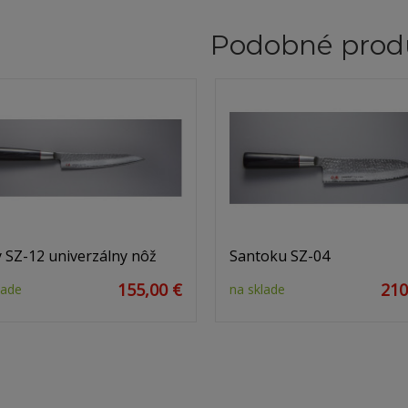
Podobné prod
y SZ-12 univerzálny nôž
Santoku SZ-04
155,00 €
210
lade
na sklade