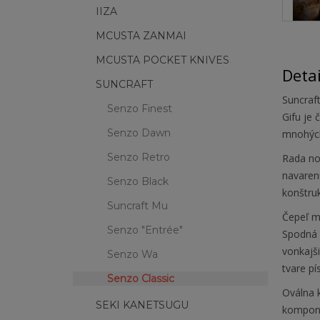
IIZA
MCUSTA ZANMAI
MCUSTA POCKET KNIVES
Deta
SUNCRAFT
Suncraft
Senzo Finest
Gifu je 
Senzo Dawn
mnohých
Senzo Retro
Rada nož
navarenú
Senzo Black
konštruk
Suncraft Mu
Čepeľ m
Senzo "Entrée"
Spodná 
vonkajši
Senzo Wa
tvare pí
Senzo Classic
Oválna 
SEKI KANETSUGU
kompone