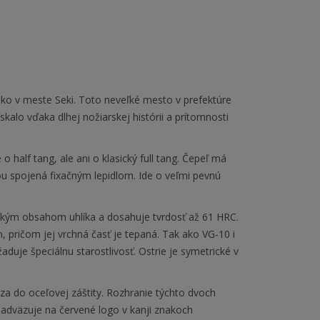
ako v meste Seki. Toto neveľké mesto v prefektúre
alo vďaka dlhej nožiarskej histórii a prítomnosti
 half tang, ale ani o klasický full tang. Čepeľ má
ľou spojená fixačným lepidlom. Ide o veľmi pevnú
sokým obsahom uhlíka a dosahuje tvrdosť až 61 HRC.
ričom jej vrchná časť je tepaná. Tak ako VG-10 i
aduje špeciálnu starostlivosť. Ostrie je symetrické v
a do oceľovej záštity. Rozhranie týchto dvoch
dväzuje na červené logo v kanji znakoch