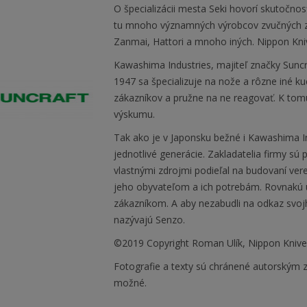
O špecializácii mesta Seki hovorí skutočnos
tu mnoho významných výrobcov zvučných zn
Zanmai, Hattori a mnoho iných. Nippon Kni
Kawashima Industries, majiteľ značky Suncra
1947 sa špecializuje na nože a rôzne iné k
zákazníkov a pružne na ne reagovať. K tomu
výskumu.
Tak ako je v Japonsku bežné i Kawashima Ind
jednotlivé generácie. Zakladatelia firmy s
vlastnými zdrojmi podieľal na budovaní vere
jeho obyvateľom a ich potrebám. Rovnakú ú
zákazníkom. A aby nezabudli na odkaz svo
nazývajú Senzo.
©2019 Copyright Roman Ulík, Nippon Kniv
Fotografie a texty sú chránené autorským z
možné.