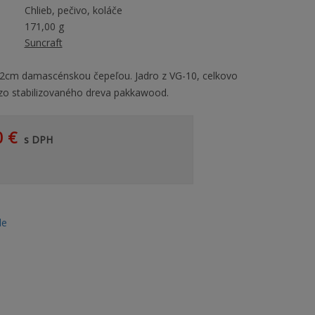
Chlieb, pečivo, koláče
171,00 g
Suncraft
22cm damascénskou čepeľou. Jadro z VG-10, celkovo
 zo stabilizovaného dreva pakkawood.
0 €
s DPH
le