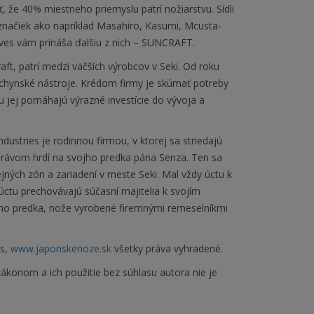
ť, že 40% miestneho priemyslu patrí nožiarstvu. Sídli
ačiek ako napríklad Masahiro, Kasumi, Mcusta-
ves vám prináša ďalšiu z nich – SUNCRAFT.
ft, patrí medzi väčších výrobcov v Seki. Od roku
uchynské nástroje. Krédom firmy je skúmať potreby
 jej pomáhajú výrazné investície do vývoja a
ustries je rodinnou firmou, v ktorej sa striedajú
ú právom hrdí na svojho predka pána Senza. Ten sa
jných zón a zariadení v meste Seki. Mal vždy úctu k
ctu prechovávajú súčasní majitelia k svojím
jho predka, nože vyrobené firemnými remeselníkmi
es,
www.japonskenoze.sk
všetky práva vyhradené.
ákonom a ich použitie bez súhlasu autora nie je