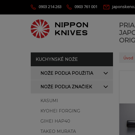
0903 214 263
0903 761 001
japonskeno
PRI
JAP
ORIG
Úvod
KUCHYNSKÉ NOŽE
NOŽE PODĽA POUŽITIA
NOŽE PODĽA ZNAČIEK
KASUMI
KYOHEI FORGING
GIHEI HAP40
TAKEO MURATA