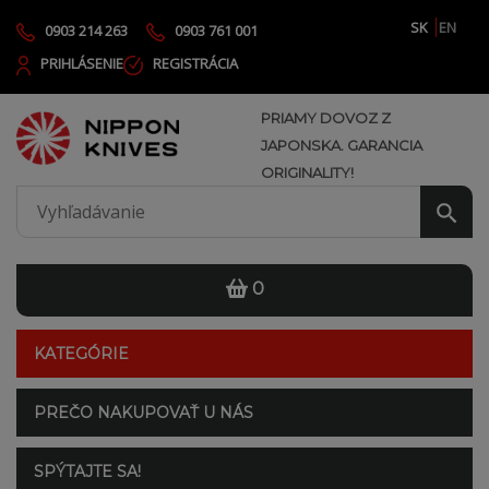
SK
EN
0903 214 263
0903 761 001
PRIHLÁSENIE
REGISTRÁCIA
PRIAMY DOVOZ Z
JAPONSKA. GARANCIA
ORIGINALITY!
0
KATEGÓRIE
PREČO NAKUPOVAŤ U NÁS
SPÝTAJTE SA!