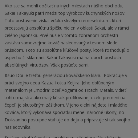
Ako ste sa mohli dočítať na iných miestach nášho obchodu,
Sakai Takayuki patrí medzi top výrobcov kuchynských nožov.
Toto postavenie získal vďaka skvelým remeselníkom, ktorí
predstavujú absolútnu špičku nielen v oblasti Sakai, ale v rámci
celého Japonska. Prvé husle v tomto zohranom orchestri
zastáva samozrejme kováč nasledovaný v tesnom slede
brúsičom. Toto sú absolútne kľúčové posty, ktoré rozhodujú o
úspechu či sklamaní. Sakai Takayuki má na oboch postoch
absolútnych virtuózov. Však posúďte sami.
Itsuo Doi je treťou generáciou kováčskeho klanu. Pokračuje v
práci svojho deda Kazua i otca Keijira. Jeho obľúbeným
materiálom je „modrá“ oceľ Aogami od Hitachi Metals. Vidieť
tohto majstra ako malý kúsok profilovanej ocele premení na
čepeľ, je skutočným zážitkom. V jeho dielni nájdete i mladého
kováča, ktorý vykonáva spočiatku menej náročné úkony, no
Doi-san ho postupne vťahuje do deja a pripravuje si tak svojho
nasledovníka.
Správne ukutá čepeľ je absolútnym základom. No chýba jej