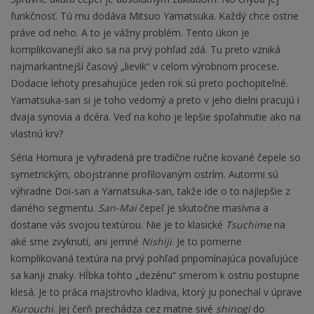
funkčnosť. Tú mu dodáva Mitsuo Yamatsuka. Každý chce ostrie
práve od neho. A to je vážny problém. Tento úkon je
komplikovanejší ako sa na prvý pohľad zdá. Tu preto vzniká
najmarkantnejší časový „lievik“ v celom výrobnom procese.
Dodacie lehoty presahujúce jeden rok sú preto pochopiteľné.
Yamatsuka-san si je toho vedomý a preto v jeho dielni pracujú i
dvaja synovia a dcéra. Veď na koho je lepšie spoľahnutie ako na
vlastnú krv?
Séria Homura je vyhradená pre tradične ručne kované čepele so
symetrickým, obojstranne profilovaným ostrím. Autormi sú
výhradne Doi-san a Yamatsuka-san, takže ide o to najlepšie z
daného segmentu.
San-Mai
čepeľ je skutočne masívna a
dostane vás svojou textúrou. Nie je to klasické
Tsuchime
na
aké sme zvyknutí, ani jemné
Nishiji
. Je to pomerne
komplikovaná textúra na prvý pohľad pripomínajúca povaľujúce
sa kanji znaky. Hĺbka tohto „dezénu“ smerom k ostriu postupne
klesá. Je to práca majstrovho kladiva, ktorý ju ponechal v úprave
Kurouchi
. Jej čerň prechádza cez matne sivé
shinogi
do