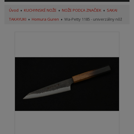
Úvod
KUCHYNSKÉ NOŽE
NOŽE PODĽA ZNAČIEK
SAKAI
TAKAYUKI
Homura Guren
Wa-Petty 1185 - univerzálny nôž