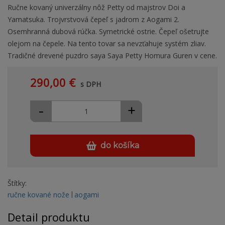
Ručne kovaný univerzálny nôž Petty od majstrov Doi a
Yamatsuka. Trojvrstvová čepeľ s jadrom z Aogami 2.
Osemhranná dubová rúčka. Symetrické ostrie. Čepeľ ošetrujte
olejom na čepele. Na tento tovar sa nevzťahuje systém zliav.
Tradičné drevené puzdro saya Saya Petty Homura Guren v cene.
290,00 €
s DPH
-
+
do košíka
Štítky:
ručne kované nože
aogami
Detail produktu