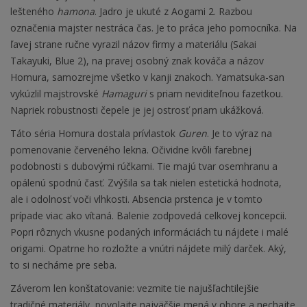
lešteného
hamona
. Jadro je ukuté z Aogami 2. Razbou
označenia majster nestráca čas. Je to práca jeho pomocníka. Na
ľavej strane ručne vyrazil názov firmy a materiálu (Sakai
Takayuki, Blue 2), na pravej osobný znak kováča a názov
Homura, samozrejme všetko v kanji znakoch. Yamatsuka-san
vykúzlil majstrovské
Hamaguri
s priam neviditeľnou fazetkou.
Napriek robustnosti čepele je jej ostrosť priam ukážková.
Táto séria Homura dostala prívlastok
Guren
. Je to výraz na
pomenovanie červeného lekna. Očividne kvôli farebnej
podobnosti s dubovými rúčkami. Tie majú tvar osemhranu a
opálenú spodnú časť. Zvýšila sa tak nielen estetická hodnota,
ale i odolnosť voči vlhkosti. Absencia prstenca je v tomto
prípade viac ako vítaná. Balenie zodpovedá celkovej koncepcii.
Popri rôznych vkusne podaných informáciách tu nájdete i malé
origami. Opatrne ho rozložte a vnútri nájdete milý darček. Aký,
to si necháme pre seba.
Záverom len konštatovanie: vezmite tie najušľachtilejšie
tradičné materiály, povolajte najväčšie mená v obore a nechajte