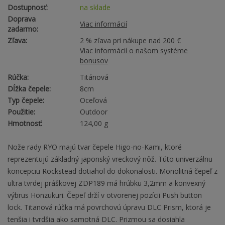
Dostupnosť:
na sklade
Doprava
Viac informácií
zadarmo:
Zľava:
2 % zľava pri nákupe nad 200 €
Viac informácií o našom systéme
bonusov
Rúčka:
Titánová
Dĺžka čepele:
8cm
Typ čepele:
Oceľová
Použitie:
Outdoor
Hmotnosť:
124,00 g
Nože rady RYO majú tvar čepele Higo-no-Kami, ktoré
reprezentujú základný japonský vreckový nôž. Túto univerzálnu
koncepciu Rockstead dotiahol do dokonalosti. Monolitná čepeľ z
ultra tvrdej práškovej ZDP189 má hrúbku 3,2mm a konvexný
výbrus Honzukuri. Čepeľ drží v otvorenej pozícii Push button
lock. Titanová rúčka má povrchovú úpravu DLC Prism, ktorá je
tenšia i tvrdšia ako samotná DLC. Prizmou sa dosiahla