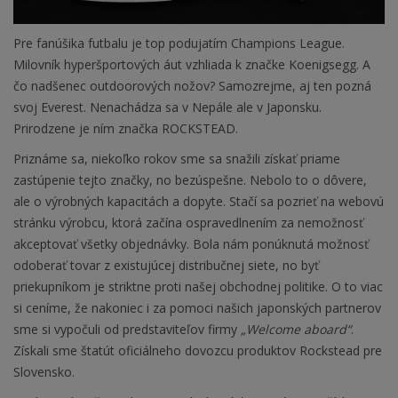
Pre fanúšika futbalu je top podujatím Champions League.
Milovník hyperšportových áut vzhliada k značke Koenigsegg. A
čo nadšenec outdoorových nožov? Samozrejme, aj ten pozná
svoj Everest. Nenachádza sa v Nepále ale v Japonsku.
Prirodzene je ním značka ROCKSTEAD.
Priznáme sa, niekoľko rokov sme sa snažili získať priame
zastúpenie tejto značky, no bezúspešne. Nebolo to o dôvere,
ale o výrobných kapacitách a dopyte. Stačí sa pozrieť na webovú
stránku výrobcu, ktorá začína ospravedlnením za nemožnosť
akceptovať všetky objednávky. Bola nám ponúknutá možnosť
odoberať tovar z existujúcej distribučnej siete, no byť
priekupníkom je striktne proti našej obchodnej politike. O to viac
si ceníme, že nakoniec i za pomoci našich japonských partnerov
sme si vypočuli od predstaviteľov firmy
„Welcome aboard“
.
Získali sme štatút oficiálneho dovozcu produktov Rockstead pre
Slovensko.