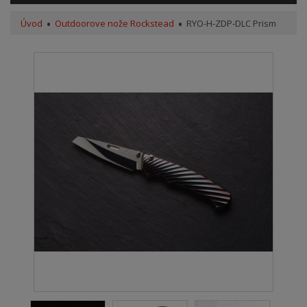
Úvod
Outdoorove nože Rockstead
RYO-H-ZDP-DLC Prism