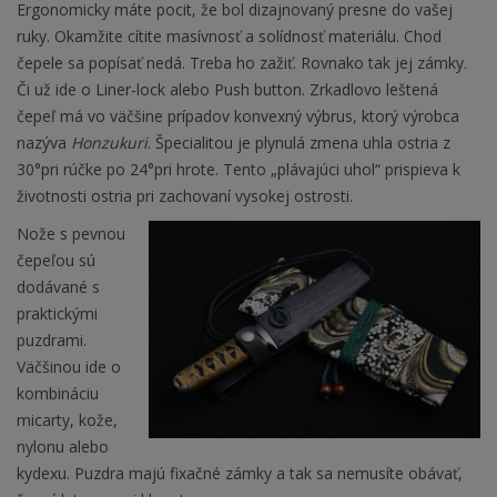
Ergonomicky máte pocit, že bol dizajnovaný presne do vašej
ruky. Okamžite cítite masívnosť a solídnosť materiálu. Chod
čepele sa popísať nedá. Treba ho zažiť. Rovnako tak jej zámky.
Či už ide o Liner-lock alebo Push button. Zrkadlovo leštená
čepeľ má vo väčšine prípadov konvexný výbrus, ktorý výrobca
nazýva
Honzukuri
. Špecialitou je plynulá zmena uhla ostria z
30°pri rúčke po 24°pri hrote. Tento „plávajúci uhol“ prispieva k
životnosti ostria pri zachovaní vysokej ostrosti.
Nože s pevnou
čepeľou sú
dodávané s
praktickými
puzdrami.
Väčšinou ide o
kombináciu
micarty, kože,
nylonu alebo
kydexu. Puzdra majú fixačné zámky a tak sa nemusíte obávať,