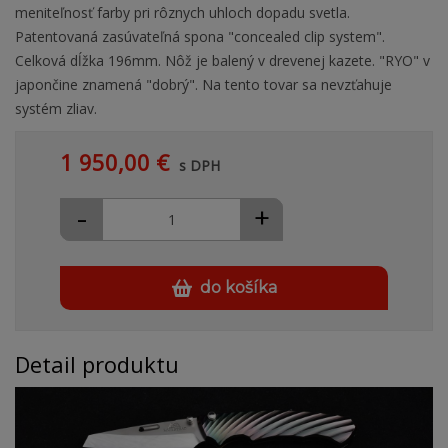
meniteľnosť farby pri rôznych uhloch dopadu svetla.
Patentovaná zasúvateľná spona "concealed clip system".
Celková dĺžka 196mm. Nôž je balený v drevenej kazete. "RYO" v
japončine znamená "dobrý". Na tento tovar sa nevzťahuje
systém zliav.
1 950,00 €
s DPH
-
+
do košíka
Detail produktu