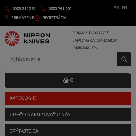
SK
EN
0903 214 263
0903 761 001
PRIHLÁSENIE
REGISTRÁCIA
PRIAMY DOVOZ Z
JAPONSKA. GARANCIA
ORIGINALITY!
0
KATEGÓRIE
PREČO NAKUPOVAŤ U NÁS
SPÝTAJTE SA!