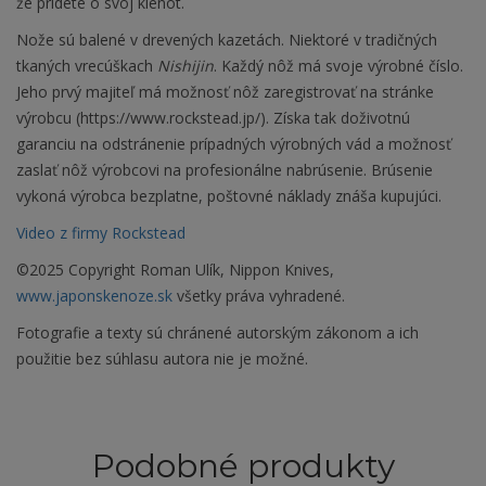
že prídete o svoj klenot.
Nože sú balené v drevených kazetách. Niektoré v tradičných
tkaných vrecúškach
Nishijin
. Každý nôž má svoje výrobné číslo.
Jeho prvý majiteľ má možnosť nôž zaregistrovať na stránke
výrobcu (https://www.rockstead.jp/). Získa tak doživotnú
garanciu na odstránenie prípadných výrobných vád a možnosť
zaslať nôž výrobcovi na profesionálne nabrúsenie. Brúsenie
vykoná výrobca bezplatne, poštovné náklady znáša kupujúci.
Video z firmy Rockstead
©2025 Copyright Roman Ulík, Nippon Knives,
www.japonskenoze.sk
všetky práva vyhradené.
Fotografie a texty sú chránené autorským zákonom a ich
použitie bez súhlasu autora nie je možné.
Podobné produkty