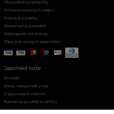
Obchodné podmienky
Ochrana osobných údajov
Doprava a platby
Reklamačný poriadok
Odstúpenie od zmluvy
Zľavy pre verných zákazníkov
Japonské nože
Kontakt
Prečo nakupovať u nás
O japonských nožoch
Návod na použitie a údržbu
Nástroje