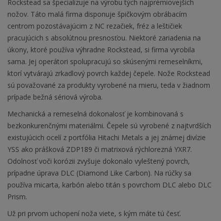
Rockstead sa špecializuje na výrobu tých najprémiovejších
nožov. Táto malá firma disponuje špičkovým obrábacím
centrom pozostávajúcim z NC rezačiek, fréz a leštičiek
pracujúcich s absolútnou presnosťou. Niektoré zariadenia na
úkony, ktoré používa výhradne Rockstead, si firma vyrobila
sama. Jej operátori spolupracujú so skúsenými remeselníkmi,
ktorí vytvárajú zrkadlový povrch každej čepele. Nože Rockstead
sú považované za produkty vyrobené na mieru, teda v žiadnom
prípade bežná sériová výroba.
Mechanická a remeselná dokonalosť je kombinovaná s
bezkonkurenčnými materiálmi. Čepele sú vyrobené z najtvrdších
existujúcich ocelí z portfólia Hitachi Metals a jej známej divízie
YSS ako prášková ZDP189 či matrixová rýchlorezná YXR7.
Odolnosť voči korózii zvyšuje dokonalo vyleštený povrch,
prípadne úprava DLC (Diamond Like Carbon). Na rúčky sa
používa micarta, karbón alebo titán s povrchom DLC alebo DLC
Prism.
Už pri prvom uchopení noža viete, s kým máte tú česť.