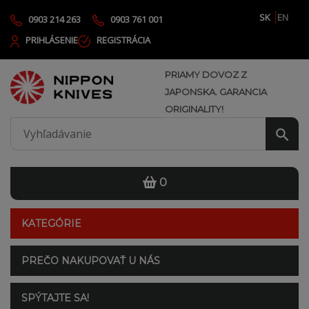
SK
EN
0903 214 263
0903 761 001
PRIHLÁSENIE
REGISTRÁCIA
PRIAMY DOVOZ Z
JAPONSKA. GARANCIA
ORIGINALITY!
0
KATEGÓRIE
PREČO NAKUPOVAŤ U NÁS
SPÝTAJTE SA!