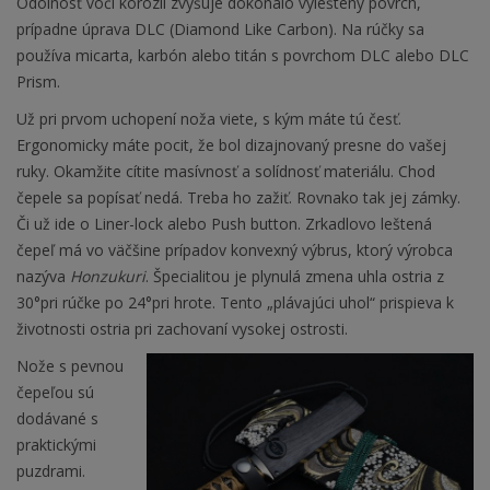
Odolnosť voči korózii zvyšuje dokonalo vyleštený povrch,
prípadne úprava DLC (Diamond Like Carbon). Na rúčky sa
používa micarta, karbón alebo titán s povrchom DLC alebo DLC
Prism.
Už pri prvom uchopení noža viete, s kým máte tú česť.
Ergonomicky máte pocit, že bol dizajnovaný presne do vašej
ruky. Okamžite cítite masívnosť a solídnosť materiálu. Chod
čepele sa popísať nedá. Treba ho zažiť. Rovnako tak jej zámky.
Či už ide o Liner-lock alebo Push button. Zrkadlovo leštená
čepeľ má vo väčšine prípadov konvexný výbrus, ktorý výrobca
nazýva
Honzukuri
. Špecialitou je plynulá zmena uhla ostria z
30°pri rúčke po 24°pri hrote. Tento „plávajúci uhol“ prispieva k
životnosti ostria pri zachovaní vysokej ostrosti.
Nože s pevnou
čepeľou sú
dodávané s
praktickými
puzdrami.