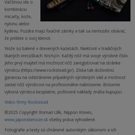
Väčšinou ide o
kombináciu
micarty, kože,
nylonu alebo
kydexu. Puzdra majú fixačné zámky a tak sa nemusíte obávať,
že prídete o svoj klenot.
Nože sú balené v drevených kazetách. Niektoré v tradičných
tkaných vrecúškach
Nishijin
. Každý nôž má svoje výrobné číslo.
Jeho prvý majiteľ má možnosť nôž zaregistrovať na stránke
výrobcu (https://www.rockstead.jp/). Získa tak doživotnú
garanciu na odstránenie prípadných výrobných vád a možnosť
zaslať nôž výrobcovi na profesionálne nabrúsenie. Brúsenie
vykoná výrobca bezplatne, poštovné náklady znáša kupujúci.
Video firmy Rockstead
©2025 Copyright Roman Ulík, Nippon Knives,
www.japonskenoze.sk
všetky práva vyhradené.
Fotografie a texty sú chránené autorským zákonom a ich