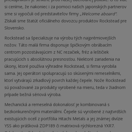
si ceníme, že nakoniec i za pomoci našich japonských partnerov
sme si vypočuli od predstaviteľov firmy
„Welcome aboard“
.
Získali sme štatút oficiálneho dovozcu produktov Rockstead pre
Slovensko.
Rockstead sa špecializuje na výrobu tých najprémiovejších
nožov. Táto malá firma disponuje špičkovým obrábacím
centrom pozostávajúcim z NC rezačiek, fréz a leštičiek
pracujúcich s absolútnou presnosťou. Niektoré zariadenia na
úkony, ktoré používa výhradne Rockstead, si firma vyrobila
sama. Jej operátori spolupracujú so skúsenými remeselníkmi,
ktorí vytvárajú zrkadlový povrch každej čepele. Nože Rockstead
sú považované za produkty vyrobené na mieru, teda v žiadnom
prípade bežná sériová výroba.
Mechanická a remeselná dokonalosť je kombinovaná s
bezkonkurenčnými materiálmi. Čepele sú vyrobené z najtvrdších
existujúcich ocelí z portfólia Hitachi Metals a jej známej divízie
YSS ako prášková ZDP189 či matrixová rýchlorezná YXR7.