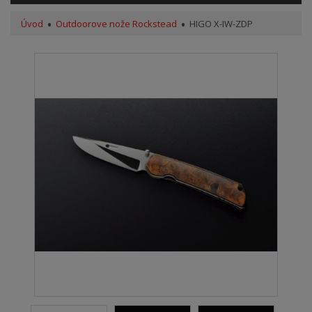
Úvod
Outdoorove nože Rockstead
HIGO X-IW-ZDP