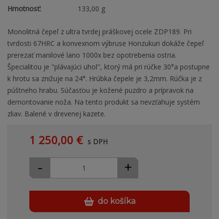
Hmotnosť:
133,00 g
Monolitná čepeľ z ultra tvrdej práškovej ocele ZDP189. Pri
tvrdosti 67HRC a konvexnom výbruse Honzukuri dokáže čepeľ
prerezať manilové lano 1000x bez opotrebenia ostria.
Špecialitou je "plávajúci uhol", ktorý má pri rúčke 30°a postupne
k hrotu sa znižuje na 24°. Hrúbka čepele je 3,2mm. Rúčka je z
púštneho hrabu. Súčasťou je kožené puzdro a prípravok na
demontovanie noža. Na tento produkt sa nevzťahuje systém
zliav. Balené v drevenej kazete.
1 250,00 €
s DPH
-
+
do košíka