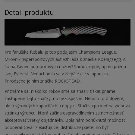
Detail produktu
Pre fanúšika futbalu je top podujatím Champions League.
Milovník hyperšportových áut vzhliada k značke Koenigsegg. A
čo nadšenec outdoorových nožov? Samozrejme, aj ten pozná
svoj Everest. Nenachádza sa v Nepále ale v Japonsku.
Prirodzene je ním značka ROCKSTEAD.
Priznáme sa, niekoľko rokov sme sa snažili získať priame
zastúpenie tejto značky, no bezúspešne. Nebolo to o dôvere,
ale o výrobných kapacitách a dopyte. Stačí sa pozrieť na webovú
stránku výrobcu, ktorá začína ospravedlnením za nemožnosť
akceptovať všetky objednávky. Bola nám ponúknutá možnosť
odoberať tovar z existujúcej distribučnej siete, no byť
priekupníkom je striktne proti našej obchodnej politike. O to viac