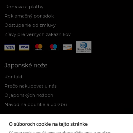
Doprava a platby
Reklamačný poriadok
Odstúpenie od zmluvy
Zľavy pre verných zákazníkov
Japonské nože
Kontakt
Prečo nakupovať u nás
O japonských nožoch
Návod na použitie a údržbu
Nástroje
O súboroch cookie na tejto stránke
Registrácia
Súbory cookie používame na zhromažďovanie a analýzu