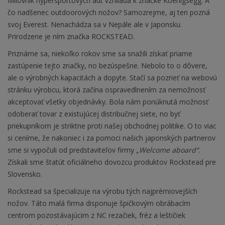
Milovník hyperšportových áut vzhliada k značke Koenigsegg. A
čo nadšenec outdoorových nožov? Samozrejme, aj ten pozná
svoj Everest. Nenachádza sa v Nepále ale v Japonsku.
Prirodzene je ním značka ROCKSTEAD.
Priznáme sa, niekoľko rokov sme sa snažili získať priame
zastúpenie tejto značky, no bezúspešne. Nebolo to o dôvere,
ale o výrobných kapacitách a dopyte. Stačí sa pozrieť na webovú
stránku výrobcu, ktorá začína ospravedlnením za nemožnosť
akceptovať všetky objednávky. Bola nám ponúknutá možnosť
odoberať tovar z existujúcej distribučnej siete, no byť
priekupníkom je striktne proti našej obchodnej politike. O to viac
si ceníme, že nakoniec i za pomoci našich japonských partnerov
sme si vypočuli od predstaviteľov firmy
„Welcome aboard“
.
Získali sme štatút oficiálneho dovozcu produktov Rockstead pre
Slovensko.
Rockstead sa špecializuje na výrobu tých najprémiovejších
nožov. Táto malá firma disponuje špičkovým obrábacím
centrom pozostávajúcim z NC rezačiek, fréz a leštičiek