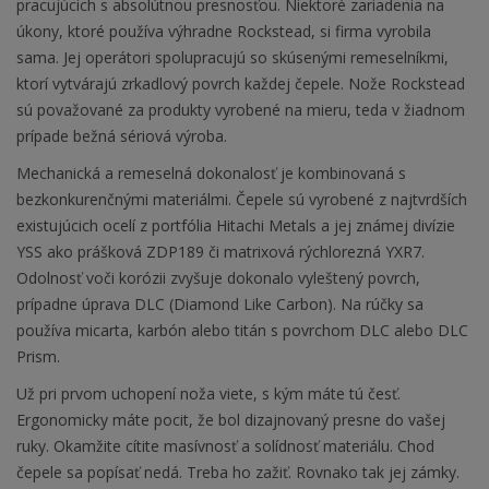
pracujúcich s absolútnou presnosťou. Niektoré zariadenia na
úkony, ktoré používa výhradne Rockstead, si firma vyrobila
sama. Jej operátori spolupracujú so skúsenými remeselníkmi,
ktorí vytvárajú zrkadlový povrch každej čepele. Nože Rockstead
sú považované za produkty vyrobené na mieru, teda v žiadnom
prípade bežná sériová výroba.
Mechanická a remeselná dokonalosť je kombinovaná s
bezkonkurenčnými materiálmi. Čepele sú vyrobené z najtvrdších
existujúcich ocelí z portfólia Hitachi Metals a jej známej divízie
YSS ako prášková ZDP189 či matrixová rýchlorezná YXR7.
Odolnosť voči korózii zvyšuje dokonalo vyleštený povrch,
prípadne úprava DLC (Diamond Like Carbon). Na rúčky sa
používa micarta, karbón alebo titán s povrchom DLC alebo DLC
Prism.
Už pri prvom uchopení noža viete, s kým máte tú česť.
Ergonomicky máte pocit, že bol dizajnovaný presne do vašej
ruky. Okamžite cítite masívnosť a solídnosť materiálu. Chod
čepele sa popísať nedá. Treba ho zažiť. Rovnako tak jej zámky.