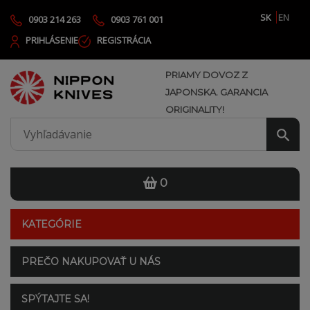
SK
EN
0903 214 263
0903 761 001
PRIHLÁSENIE
REGISTRÁCIA
PRIAMY DOVOZ Z
JAPONSKA. GARANCIA
ORIGINALITY!
0
KATEGÓRIE
PREČO NAKUPOVAŤ U NÁS
SPÝTAJTE SA!