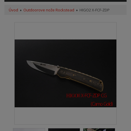
Úvod
Outdoorove nože Rockstead
HIGO2 X-FCF-ZDP