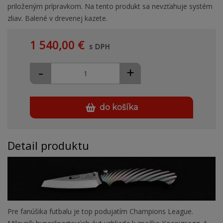
priloženým prípravkom. Na tento produkt sa nevzťahuje systém
zliav. Balené v drevenej kazete.
1 540,00 €
s DPH
-
+
do košíka
Detail produktu
Pre fanúšika futbalu je top podujatím Champions League.