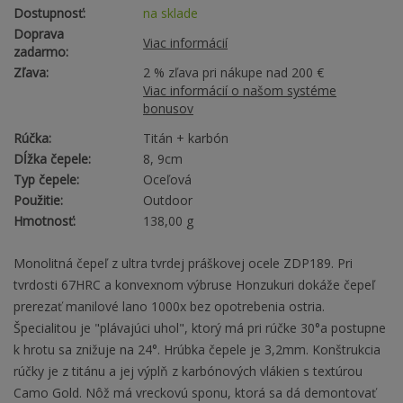
Dostupnosť:
na sklade
Doprava
Viac informácií
zadarmo:
Zľava:
2 % zľava pri nákupe nad 200 €
Viac informácií o našom systéme
bonusov
Rúčka:
Titán + karbón
Dĺžka čepele:
8, 9cm
Typ čepele:
Oceľová
Použitie:
Outdoor
Hmotnosť:
138,00 g
Monolitná čepeľ z ultra tvrdej práškovej ocele ZDP189. Pri
tvrdosti 67HRC a konvexnom výbruse Honzukuri dokáže čepeľ
prerezať manilové lano 1000x bez opotrebenia ostria.
Špecialitou je "plávajúci uhol", ktorý má pri rúčke 30°a postupne
k hrotu sa znižuje na 24°. Hrúbka čepele je 3,2mm. Konštrukcia
rúčky je z titánu a jej výplň z karbónových vlákien s textúrou
Camo Gold. Nôž má vreckovú sponu, ktorá sa dá demontovať