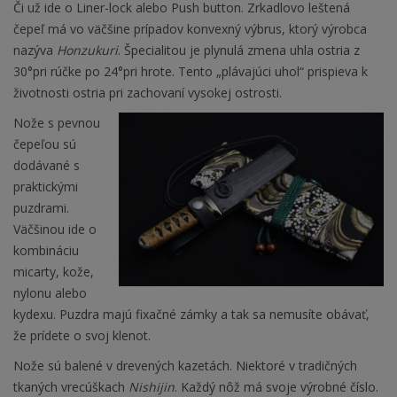
Či už ide o Liner-lock alebo Push button. Zrkadlovo leštená
čepeľ má vo väčšine prípadov konvexný výbrus, ktorý výrobca
nazýva
Honzukuri
. Špecialitou je plynulá zmena uhla ostria z
30°pri rúčke po 24°pri hrote. Tento „plávajúci uhol“ prispieva k
životnosti ostria pri zachovaní vysokej ostrosti.
Nože s pevnou
čepeľou sú
dodávané s
praktickými
puzdrami.
Väčšinou ide o
kombináciu
micarty, kože,
nylonu alebo
kydexu. Puzdra majú fixačné zámky a tak sa nemusíte obávať,
že prídete o svoj klenot.
Nože sú balené v drevených kazetách. Niektoré v tradičných
tkaných vrecúškach
Nishijin
. Každý nôž má svoje výrobné číslo.