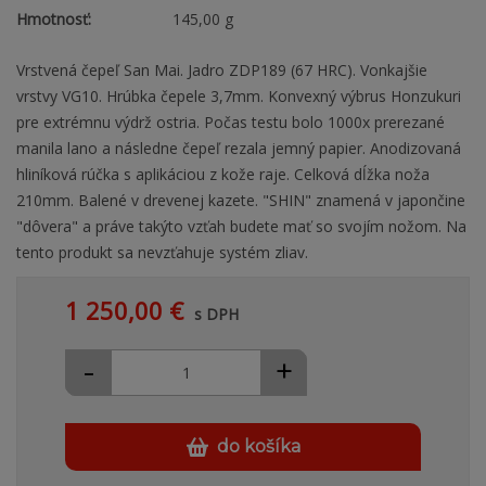
Hmotnosť:
145,00 g
Vrstvená čepeľ San Mai. Jadro ZDP189 (67 HRC). Vonkajšie
vrstvy VG10. Hrúbka čepele 3,7mm. Konvexný výbrus Honzukuri
pre extrémnu výdrž ostria. Počas testu bolo 1000x prerezané
manila lano a následne čepeľ rezala jemný papier. Anodizovaná
hliníková rúčka s aplikáciou z kože raje. Celková dĺžka noža
210mm. Balené v drevenej kazete. "SHIN" znamená v japončine
"dôvera" a práve takýto vzťah budete mať so svojím nožom. Na
tento produkt sa nevzťahuje systém zliav.
1 250,00 €
s DPH
-
+
do košíka