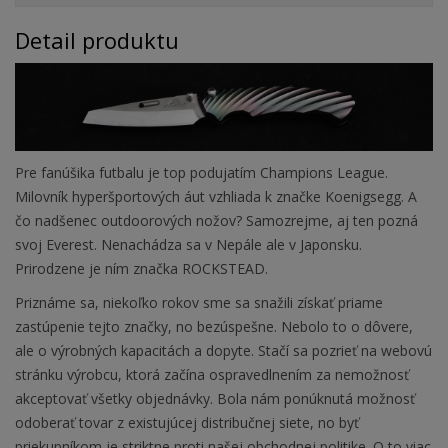
Detail produktu
Pre fanúšika futbalu je top podujatím Champions League.
Milovník hyperšportových áut vzhliada k značke Koenigsegg. A
čo nadšenec outdoorových nožov? Samozrejme, aj ten pozná
svoj Everest. Nenachádza sa v Nepále ale v Japonsku.
Prirodzene je ním značka ROCKSTEAD.
Priznáme sa, niekoľko rokov sme sa snažili získať priame
zastúpenie tejto značky, no bezúspešne. Nebolo to o dôvere,
ale o výrobných kapacitách a dopyte. Stačí sa pozrieť na webovú
stránku výrobcu, ktorá začína ospravedlnením za nemožnosť
akceptovať všetky objednávky. Bola nám ponúknutá možnosť
odoberať tovar z existujúcej distribučnej siete, no byť
priekupníkom je striktne proti našej obchodnej politike. O to viac