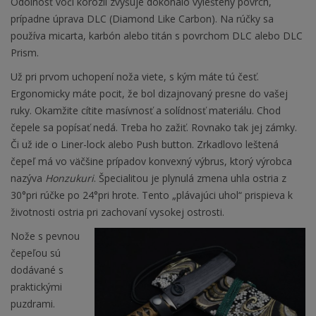
Odolnosť voči korózii zvyšuje dokonalo vyleštený povrch,
prípadne úprava DLC (Diamond Like Carbon). Na rúčky sa
používa micarta, karbón alebo titán s povrchom DLC alebo DLC
Prism.
Už pri prvom uchopení noža viete, s kým máte tú česť.
Ergonomicky máte pocit, že bol dizajnovaný presne do vašej
ruky. Okamžite cítite masívnosť a solídnosť materiálu. Chod
čepele sa popísať nedá. Treba ho zažiť. Rovnako tak jej zámky.
Či už ide o Liner-lock alebo Push button. Zrkadlovo leštená
čepeľ má vo väčšine prípadov konvexný výbrus, ktorý výrobca
nazýva
Honzukuri
. Špecialitou je plynulá zmena uhla ostria z
30°pri rúčke po 24°pri hrote. Tento „plávajúci uhol“ prispieva k
životnosti ostria pri zachovaní vysokej ostrosti.
Nože s pevnou
čepeľou sú
dodávané s
praktickými
puzdrami.