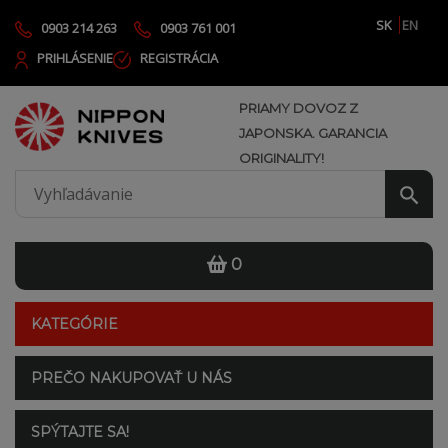
SK
EN
0903 214 263
0903 761 001
PRIHLÁSENIE
REGISTRÁCIA
PRIAMY DOVOZ Z
JAPONSKA. GARANCIA
ORIGINALITY!
0
KATEGÓRIE
PREČO NAKUPOVAŤ U NÁS
SPÝTAJTE SA!