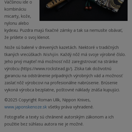
Väčšinou ide o
kombináciu
micarty, kože,
nylonu alebo
kydexu. Puzdra majú fixačné zámky a tak sa nemusíte obávať,
že prídete o svoj klenot.
Nože sú balené v drevených kazetách. Niektoré v tradičných
tkaných vrecúškach
Nishijin
. Každý nôž má svoje výrobné číslo.
Jeho prvý majiteľ má možnosť nôž zaregistrovať na stránke
výrobcu (https://www.rockstead.jp/). Získa tak doživotnú
garanciu na odstránenie prípadných výrobných vád a možnosť
zaslať nôž výrobcovi na profesionálne nabrúsenie. Brúsenie
vykoná výrobca bezplatne, poštovné náklady znáša kupujúci.
©2025 Copyright Roman Ulík, Nippon Knives,
www.japonskenoze.sk
všetky práva vyhradené.
Fotografie a texty sú chránené autorským zákonom a ich
použitie bez súhlasu autora nie je možné.