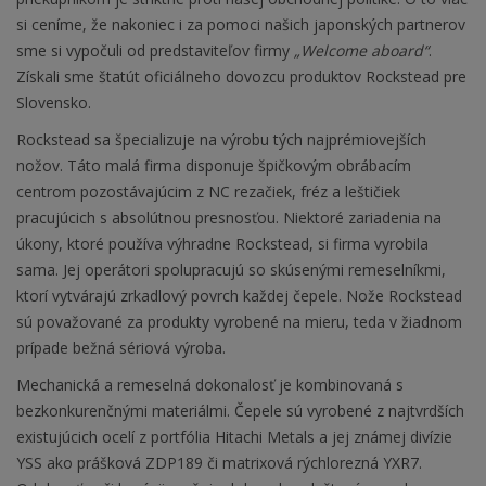
si ceníme, že nakoniec i za pomoci našich japonských partnerov
sme si vypočuli od predstaviteľov firmy
„Welcome aboard“
.
Získali sme štatút oficiálneho dovozcu produktov Rockstead pre
Slovensko.
Rockstead sa špecializuje na výrobu tých najprémiovejších
nožov. Táto malá firma disponuje špičkovým obrábacím
centrom pozostávajúcim z NC rezačiek, fréz a leštičiek
pracujúcich s absolútnou presnosťou. Niektoré zariadenia na
úkony, ktoré používa výhradne Rockstead, si firma vyrobila
sama. Jej operátori spolupracujú so skúsenými remeselníkmi,
ktorí vytvárajú zrkadlový povrch každej čepele. Nože Rockstead
sú považované za produkty vyrobené na mieru, teda v žiadnom
prípade bežná sériová výroba.
Mechanická a remeselná dokonalosť je kombinovaná s
bezkonkurenčnými materiálmi. Čepele sú vyrobené z najtvrdších
existujúcich ocelí z portfólia Hitachi Metals a jej známej divízie
YSS ako prášková ZDP189 či matrixová rýchlorezná YXR7.