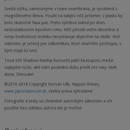
Svetlá rúčka, samozrejme v tvare osemhrana, je vyrobená z
magnóliového dreva. Použiť na takýto nôž prstenec z plastu by
bolo skutočné faux pas. Preto výrobca siahol po dnes
nedostatkovom byvolom rohu. Nôž pôsobí veľmi decentne a
svoju hodnotovú stránku nevystavuje zbytočne na obdiv. Veď
nakoniec je určený pre odborníkov, ktorí okamžite pochopia, s
kým majú tú česť.
Tosa-Ichi Shadow-Nashiji Kurouchi patrí bezosporu medzi
najlepšie nože, aké nám poslednú dobu prešli cez ruky. Well
done, Shinsuke!
©2010-2018 Copyright Roman Ulík, Nippon Knives,
www.japonskenoze.sk,
všetky práva vyhradené
Fotografie a texty sú chránené autorským zákonom a ich
použitie bez súhlasu autora nie je možné.