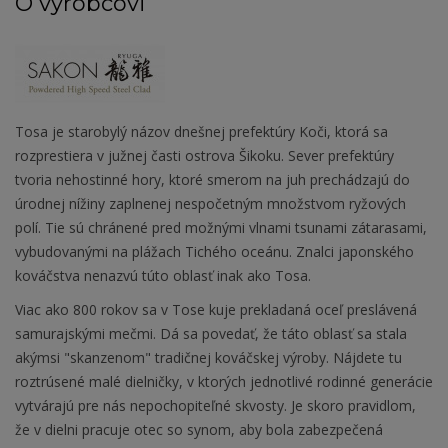
O výrobcovi
Tosa je starobylý názov dnešnej prefektúry Koči, ktorá sa
rozprestiera v južnej časti ostrova Šikoku. Sever prefektúry
tvoria nehostinné hory, ktoré smerom na juh prechádzajú do
úrodnej nížiny zaplnenej nespočetným množstvom ryžových
polí. Tie sú chránené pred možnými vlnami tsunami zátarasami,
vybudovanými na plážach Tichého oceánu. Znalci japonského
kováčstva nenazvú túto oblasť inak ako Tosa.
Viac ako 800 rokov sa v Tose kuje prekladaná oceľ preslávená
samurajskými mečmi. Dá sa povedať, že táto oblasť sa stala
akýmsi "skanzenom" tradičnej kováčskej výroby. Nájdete tu
roztrúsené malé dielničky, v ktorých jednotlivé rodinné generácie
vytvárajú pre nás nepochopiteľné skvosty. Je skoro pravidlom,
že v dielni pracuje otec so synom, aby bola zabezpečená