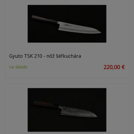
Gyuto TSK 210 - nôž šéfkuchára
220,00 €
na sklade