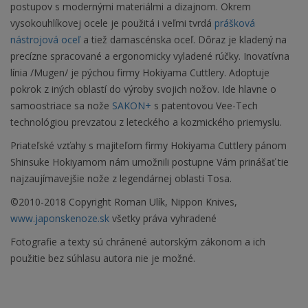
postupov s modernými materiálmi a dizajnom. Okrem
vysokouhlíkovej ocele je použitá i veľmi tvrdá
prášková
nástrojová oceľ
a tiež damascénska oceľ. Dôraz je kladený na
precízne spracované a ergonomicky vyladené rúčky. Inovatívna
línia /Mugen/ je pýchou firmy Hokiyama Cuttlery. Adoptuje
pokrok z iných oblastí do výroby svojich nožov. Ide hlavne o
samoostriace sa nože
SAKON+
s patentovou Vee-Tech
technológiou prevzatou z leteckého a kozmického priemyslu.
Priateľské vzťahy s majiteľom firmy Hokiyama Cuttlery pánom
Shinsuke Hokiyamom nám umožnili postupne Vám prinášať tie
najzaujímavejšie nože z legendárnej oblasti Tosa.
©2010-2018 Copyright Roman Ulík, Nippon Knives,
www.japonskenoze.sk
všetky práva vyhradené
Fotografie a texty sú chránené autorským zákonom a ich
použitie bez súhlasu autora nie je možné.