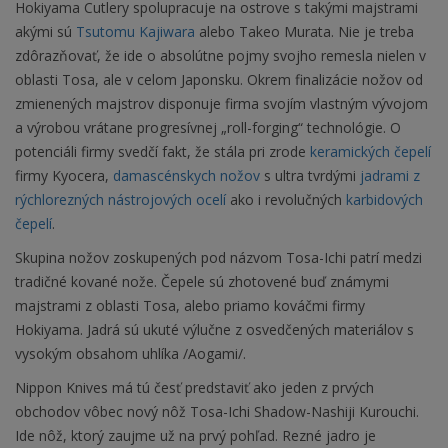
Hokiyama Cutlery spolupracuje na ostrove s takými majstrami
akými sú
Tsutomu Kajiwara
alebo Takeo Murata. Nie je treba
zdôrazňovať, že ide o absolútne pojmy svojho remesla nielen v
oblasti Tosa, ale v celom Japonsku. Okrem finalizácie nožov od
zmienených majstrov disponuje firma svojím vlastným vývojom
a výrobou vrátane progresívnej „roll-forging“ technológie. O
potenciáli firmy svedčí fakt, že stála pri zrode
keramických čepelí
firmy Kyocera,
damascénskych nožov
s ultra tvrdými
jadrami z
rýchlorezných nástrojových ocelí
ako i revolučných
karbidových
čepelí
.
Skupina nožov zoskupených pod názvom Tosa-Ichi patrí medzi
tradičné kované nože. Čepele sú zhotovené buď známymi
majstrami z oblasti Tosa, alebo priamo kováčmi firmy
Hokiyama. Jadrá sú ukuté výlučne z osvedčených materiálov s
vysokým obsahom uhlíka /Aogami/.
Nippon Knives má tú česť predstaviť ako jeden z prvých
obchodov vôbec nový nôž Tosa-Ichi Shadow-Nashiji Kurouchi.
Ide nôž, ktorý zaujme už na prvý pohľad. Rezné jadro je