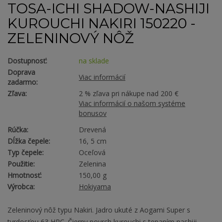
TOSA-ICHI SHADOW-NASHIJI
KUROUCHI NAKIRI 150220 -
ZELENINOVÝ NÔŽ
Dostupnosť:
na sklade
Doprava
Viac informácií
zadarmo:
Zľava:
2 % zľava pri nákupe nad 200 €
Viac informácií o našom systéme
bonusov
Rúčka:
Drevená
Dĺžka čepele:
16, 5 cm
Typ čepele:
Oceľová
Použitie:
Zelenina
Hmotnosť:
150,00 g
Výrobca:
Hokiyama
Zeleninový nôž typu Nakiri. Jadro ukuté z Aogami Super s
tvrdosťou 63 HRC. Čierny povrch kurouchi s tepaním nashiji.