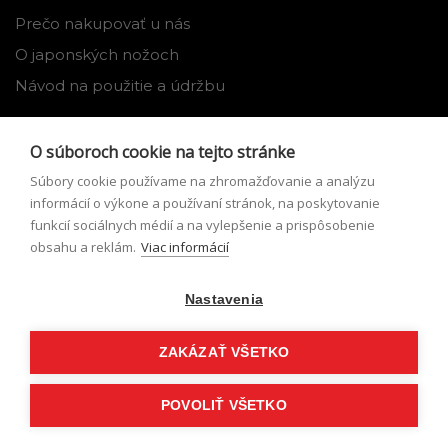
Prečo nakupovať u nás
O japonských nožoch
Návod na použitie a údržbu
Nástroje
O súboroch cookie na tejto stránke
Registrácia
Súbory cookie používame na zhromažďovanie a analýzu
Môj profil
informácií o výkone a používaní stránok, na poskytovanie
funkcií sociálnych médií a na vylepšenie a prispôsobenie
Zabudnuté heslo
obsahu a reklám.
Viac informácií
Odstúpenie od zmluvy
Nastavenia
Podmienky odstúpenia od zmluvy
Formulár pre odstúpenie od zmluvy
ZAKÁZAŤ VŠETKO
POVOLIŤ VŠETKO
© Japonské nože 2026,
eshop na mieru
vytvorilo
vibration.sk