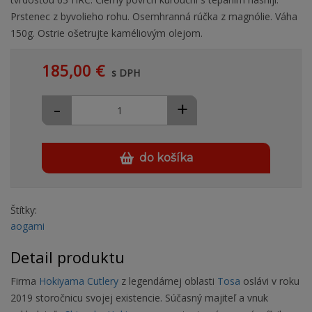
Prstenec z byvolieho rohu. Osemhranná rúčka z magnólie. Váha
150g. Ostrie ošetrujte kaméliovým olejom.
185,00 €
s DPH
-
+
do košíka
Štítky:
aogami
Detail produktu
Firma
Hokiyama Cutlery
z legendárnej oblasti
Tosa
oslávi v roku
2019 storočnicu svojej existencie. Súčasný majiteľ a vnuk