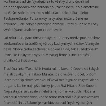
kontinuita tradície. Vyrábajú sa tu všetky druhy čepelí od
poľnohospodárskeho náradia po vzácne nože, no diametrálne
odlišným spôsobom ako v oblastiach Seki, Sakai, alebo
Tsubame/Sanjo. Tu sa nikdy nevyrábali nože určené na
dekoráciu, ale odolné pracovné náradie. Preto sú nože z Tosy
vyhľadávané znalcami po celom svete.
Od roku 1919 patrí firma Hokiyama Cutlery medzi priekopníkov
zdokonaľovania tradičnej výroby kuchynských nožov. V zmysle
hesla "dobré treba zachovať a pokiaľ sa dá, tak aj zdokonaliť"
Shinsuke Hokiyama vytvoril v svojej firme 3 línie: tradičnú,
praktickú a inovatívnu.
Tradičnú líniu /Tosa-Ichi/ tvoria ručne kované čepele od takých
majstrov akým je Takeo Murata. Ide o vrstvenú oceľ, pričom
jadro tvorí špičková vysokouhlíková oceľ typu shirogami alebo
aogami. Na tie najlepšie kúsky je použitá Hitachi Blue Super.
Najčastejšie sú čepele v neleštenej forme kurouchi. Nože si
vyžadujú starostlivosť, keďže tento materiál nie je antikorózny.
Praktická línia /Sakon/ je symbiózou tradičných výrobných