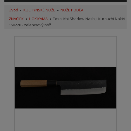
Úvod
KUCHYNSKÉ NOŽE
NOŽE PODĽA
ZNAČIEK
HOKIYAMA
Tosa-Ichi Shadow-Nashiji Kurouchi Nakiri
150220 - zeleninový nôž