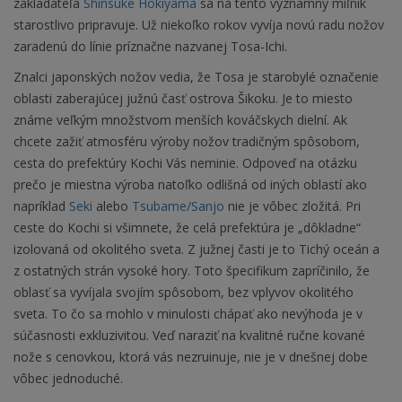
zakladateľa
Shinsuke Hokiyama
sa na tento významný míľnik
starostlivo pripravuje. Už niekoľko rokov vyvíja novú radu nožov
zaradenú do línie príznačne nazvanej Tosa-Ichi.
Znalci japonských nožov vedia, že Tosa je starobylé označenie
oblasti zaberajúcej južnú časť ostrova Šikoku. Je to miesto
známe veľkým množstvom menších kováčskych dielní. Ak
chcete zažiť atmosféru výroby nožov tradičným spôsobom,
cesta do prefektúry Kochi Vás neminie. Odpoveď na otázku
prečo je miestna výroba natoľko odlišná od iných oblastí ako
napríklad
Seki
alebo
Tsubame/Sanjo
nie je vôbec zložitá. Pri
ceste do Kochi si všimnete, že celá prefektúra je „dôkladne“
izolovaná od okolitého sveta. Z južnej časti je to Tichý oceán a
z ostatných strán vysoké hory. Toto špecifikum zapríčinilo, že
oblasť sa vyvíjala svojím spôsobom, bez vplyvov okolitého
sveta. To čo sa mohlo v minulosti chápať ako nevýhoda je v
súčasnosti exkluzivitou. Veď naraziť na kvalitné ručne kované
nože s cenovkou, ktorá vás nezruinuje, nie je v dnešnej dobe
vôbec jednoduché.