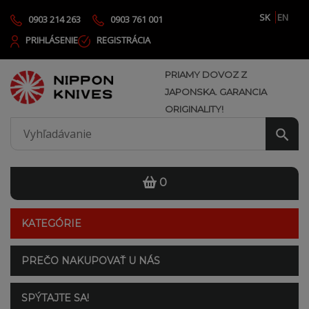
SK
EN
0903 214 263
0903 761 001
PRIHLÁSENIE
REGISTRÁCIA
PRIAMY DOVOZ Z
JAPONSKA. GARANCIA
ORIGINALITY!
0
KATEGÓRIE
PREČO NAKUPOVAŤ U NÁS
SPÝTAJTE SA!