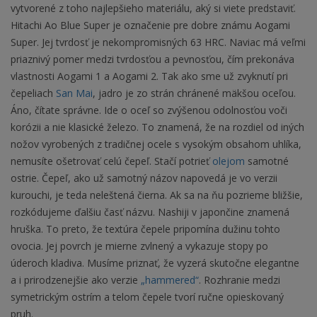
vytvorené z toho najlepšieho materiálu, aký si viete predstaviť.
Hitachi Ao Blue Super je označenie pre dobre známu Aogami
Super. Jej tvrdosť je nekompromisných 63 HRC. Naviac má veľmi
priaznivý pomer medzi tvrdosťou a pevnosťou, čím prekonáva
vlastnosti Aogami 1 a Aogami 2. Tak ako sme už zvyknutí pri
čepeliach
San Mai
, jadro je zo strán chránené mäkšou oceľou.
Áno, čítate správne. Ide o oceľ so zvýšenou odolnosťou voči
korózii a nie klasické železo. To znamená, že na rozdiel od iných
nožov vyrobených z tradičnej ocele s vysokým obsahom uhlíka,
nemusíte ošetrovať celú čepeľ. Stačí potrieť
olejom
samotné
ostrie. Čepeľ, ako už samotný názov napovedá je vo verzii
kurouchi, je teda neleštená čierna. Ak sa na ňu pozrieme bližšie,
rozkódujeme ďalšiu časť názvu. Nashiji v japončine znamená
hruška. To preto, že textúra čepele pripomína dužinu tohto
ovocia. Jej povrch je mierne zvlnený a vykazuje stopy po
úderoch kladiva. Musíme priznať, že vyzerá skutočne elegantne
a i prirodzenejšie ako verzie
„hammered“
. Rozhranie medzi
symetrickým ostrím a telom čepele tvorí ručne opieskovaný
pruh.