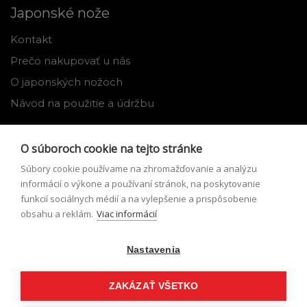
Japonské nože
Kontakt
Prečo nakupovať u nás
O japonských nožoch
Návod na použitie a údržbu
Nástroje
O súboroch cookie na tejto stránke
Registrácia
Súbory cookie používame na zhromažďovanie a analýzu
Môj profil
informácií o výkone a používaní stránok, na poskytovanie
funkcií sociálnych médií a na vylepšenie a prispôsobenie
Zabudnuté heslo
obsahu a reklám.
Viac informácií
Odstúpenie od zmluvy
Nastavenia
Podmienky odstúpenia od zmluvy
Formulár pre odstúpenie od zmluvy
ZAKÁZAŤ VŠETKO