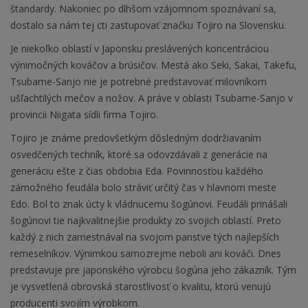
štandardy. Nakoniec po dlhšom vzájomnom spoznávaní sa,
dostalo sa nám tej cti zastupovať značku Tojiro na Slovensku.
Je niekoľko oblastí v Japonsku preslávených koncentráciou
výnimočných kováčov a brúsičov. Mestá ako Seki, Sakai, Takefu,
Tsubame-Sanjo nie je potrebné predstavovať milovníkom
ušľachtilých mečov a nožov. A práve v oblasti Tsubame-Sanjo v
provincii Niigata sídli firma Tojiro.
Tojiro je známe predovšetkým dôsledným dodržiavaním
osvedčených techník, ktoré sa odovzdávali z generácie na
generáciu ešte z čias obdobia Eda. Povinnosťou každého
zámožného feudála bolo stráviť určitý čas v hlavnom meste
Edo. Bol to znak úcty k vládnucemu šogúnovi. Feudáli prinášali
šogúnovi tie najkvalitnejšie produkty zo svojich oblastí. Preto
každý z nich zamestnával na svojom panstve tých najlepších
remeselníkov. Výnimkou samozrejme neboli ani kováči. Dnes
predstavuje pre japonského výrobcu šogúna jeho zákazník. Tým
je vysvetlená obrovská starostlivosť o kvalitu, ktorú venujú
producenti svojím výrobkom.