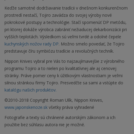
Keďže samotné dodržiavanie tradícii v dnešnom konkurenčnom
prostredí nestačí, Tojiro zavádza do svojej výroby nové
pokrokové postupy a technológie. Stačí spomenúť DP metódu,
pri ktorej dokáže výrobca zabrániť nežiaducej dekarbonizácii pri
vyšších teplotách. Výsledkom sú veľmi tvrdé a odolné čepele
kuchynských nožov rady DP
. Možno smelo povedať, že Tojiro
predstavuje číru symbiózu tradície a revolučných techník.
Nippon Knives vybral pre Vás to najzaujímavejšie z výrobného
programu Tojiro a to nielen po kvalitatívnej ale aj cenovej
stránky. Práve pomer ceny k úžitkovým vlastnostiam je veľmi
silnou stránkou firmy Tojiro. Presvedčte sa sami a vstúpte do
katalógu našich produktov.
©2010-2018 Copyright Roman Ulík, Nippon Knives,
www.japonskenoze.sk
všetky práva vyhradené
Fotografie a texty sú chránené autorským zákonom a ich
použitie bez súhlasu autora nie je možné.