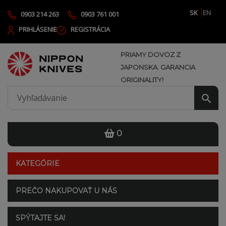
SK
EN
0903 214 263
0903 761 001
PRIHLÁSENIE
REGISTRÁCIA
PRIAMY DOVOZ Z
JAPONSKA. GARANCIA
ORIGINALITY!
0
KATEGÓRIE
PREČO NAKUPOVAŤ U NÁS
SPÝTAJTE SA!