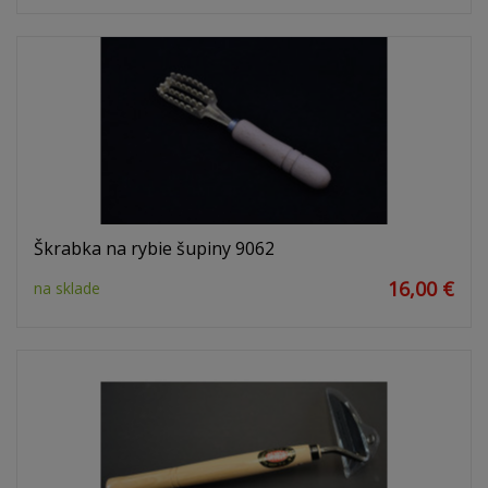
Škrabka na rybie šupiny 9062
16,00 €
na sklade