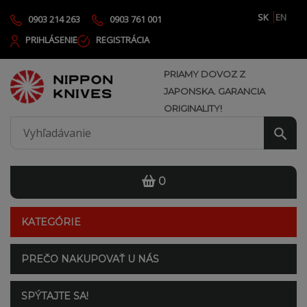
SK
EN
0903 214 263
0903 761 001
PRIHLÁSENIE
REGISTRÁCIA
PRIAMY DOVOZ Z
JAPONSKA. GARANCIA
ORIGINALITY!
0
KATEGÓRIE
PREČO NAKUPOVAŤ U NÁS
SPÝTAJTE SA!