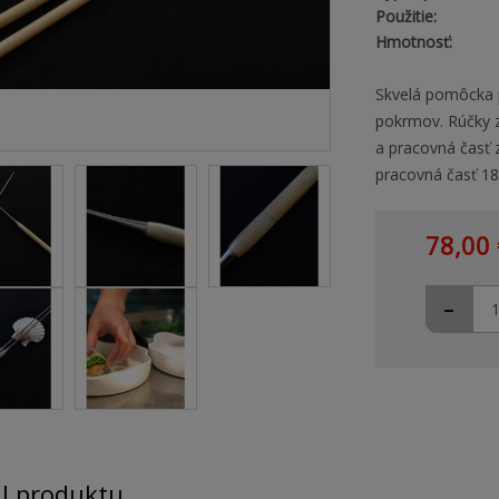
Použitie:
Hmotnosť:
Skvelá pomôcka pr
pokrmov. Rúčky z
a pracovná časť 
pracovná časť 1
78,00 
-
il produktu