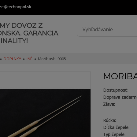
ze@technopol.sk
AMY DOVOZ Z
ONSKA. GARANCIA
INALITY!
DOPLNKY
INÉ
Moribashi 9005
MORIBA
Dostupnosť:
Doprava zadarm
Zľava:
Rúčka:
Dĺžka čepele:
Typ čepele: