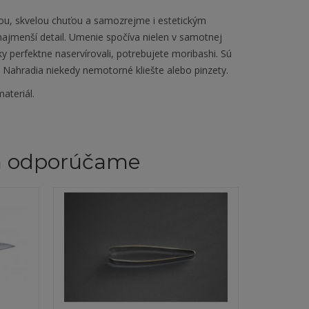
u, skvelou chuťou a samozrejme i estetickým
najmenší detail. Umenie spočíva nielen v samotnej
ky perfektne naservírovali, potrebujete moribashi. Sú
. Nahradia niekedy nemotorné kliešte alebo pinzety.
ateriál.
m odporúčame