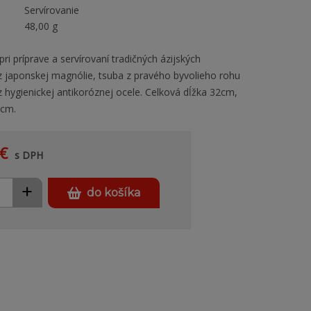
Servírovanie
48,00 g
i príprave a servírovaní tradičných ázijských
 japonskej magnólie, tsuba z pravého byvolieho rohu
z hygienickej antikoróznej ocele. Celková dĺžka 32cm,
8cm.
€
s DPH
+
do košíka