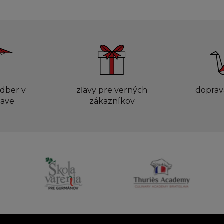
dber v
zľavy pre verných
doprav
lave
zákazníkov