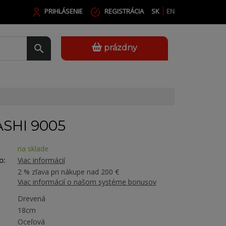
PRIHLÁSENIE
REGISTRÁCIA
SK
EN
prázdny
SHI 9005
na sklade
o:
Viac informácií
2 % zľava pri nákupe nad 200 €
Viac informácií o našom systéme bonusov
Drevená
18cm
Oceľová