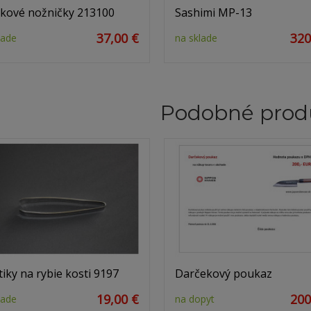
nkové nožničky 213100
Sashimi MP-13
37,00 €
320
lade
na sklade
Podobné prod
tiky na rybie kosti 9197
Darčekový poukaz
19,00 €
200
lade
na dopyt