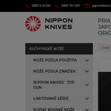
0903 214 263
0903 761 001
japonskeno
PRI
JAP
ORIG
Úvod
KUCHYNSKÉ NOŽE
NOŽE PODĽA POUŽITIA
NOŽE PODĽA ZNAČIEK
NIPPON KNIVES´ TOP
GUN
LIMITOVANÉ SÉRIE
RUČNE KOVANÉ NOŽE