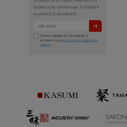
Prihláste sa do nášho newslettra a
budete vždy informovaní o všetkých
novinkách a aktualitách.
Chcem odoberať newsletter a
súhlasím so
spracovaním osobných
údajov
. *