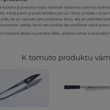
á kuchyňa je povestná svojou dokonale vyváženou nutričnou hodnoto
ím. Každý pokrm je priam lahôdkou pre oči. Dôraz sa kladie i na ten 
 jedla, ale aj v spôsobe jeho podávania. Na to, aby ste jednotlivé kús
"prerastené" paličky, ktoré vám poslúžia ako predĺženie vašich prstov
re moribashi dbajte na potrebnú dĺžku, príjemný úchop a nezávadný m
K tomuto produktu vá