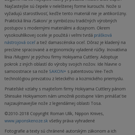
Najčastejšie sú čepele v neleštenej forme kurouchi. Nože si
vyžadujú starostlivosť, keďže tento materiál nie je antikorózny.
Praktická línia /Sakon/ je symbiózou tradičných výrobných
postupov s modernými materiálmi a dizajnom. Okrem
vysokouhlíkovej ocele je použitá i veľmi tvrdá
prášková
nástrojová oceľ
a tiež damascénska oceľ. Dôraz je kladený na
precízne spracované a ergonomicky vyladené rúčky. Inovatívna
línia /Mugen/ je pýchou firmy Hokiyama Cuttlery. Adoptuje
pokrok z iných oblastí do výroby svojich nožov. Ide hlavne o
samoostriace sa nože
SAKON+
s patentovou Vee-Tech
technológiou prevzatou z leteckého a kozmického priemyslu.
Priateľské vzťahy s majiteľom firmy Hokiyama Cuttlery pánom
Shinsuke Hokiyamom nám umožnili postupne Vám prinášať tie
najzaujímavejšie nože z legendárnej oblasti Tosa.
©2010-2018 Copyright Roman Ulík, Nippon Knives,
www.japonskenoze.sk
všetky práva vyhradené
Fotografie a texty sú chránené autorským zákonom a ich