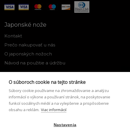
Japonské nože
Kontakt
Prečo nakupovať u nás
O japonských nožoch
Návod na použitie a údržbu
Nástroje
O súboroch cookie na tejto stránke
Registrácia
Súbory cookie používame na zhromažďovanie a analýzu
Môj profil
informácií o výkone a používaní stránok, na poskytovanie
funkcií sociálnych médií a na vylepšenie a prispôsobenie
Zabudnuté heslo
obsahu a reklám.
Viac informácií
Odstúpenie od zmluvy
Nastavenia
Podmienky odstúpenia od zmluvy