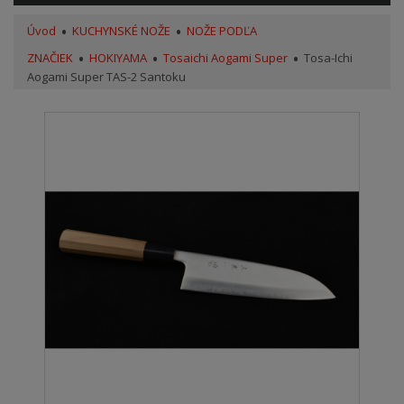
Úvod
KUCHYNSKÉ NOŽE
NOŽE PODĽA
ZNAČIEK
HOKIYAMA
Tosaichi Aogami Super
Tosa-Ichi
Aogami Super TAS-2 Santoku