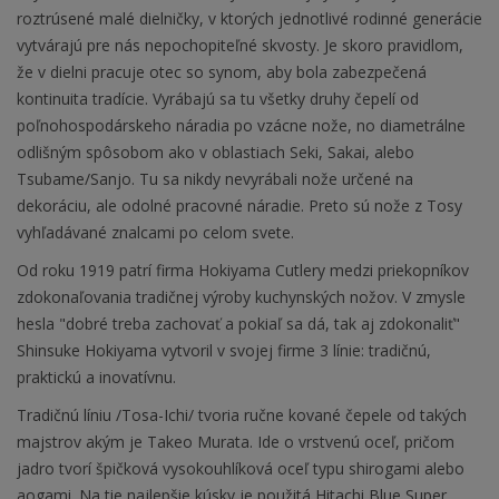
roztrúsené malé dielničky, v ktorých jednotlivé rodinné generácie
vytvárajú pre nás nepochopiteľné skvosty. Je skoro pravidlom,
že v dielni pracuje otec so synom, aby bola zabezpečená
kontinuita tradície. Vyrábajú sa tu všetky druhy čepelí od
poľnohospodárskeho náradia po vzácne nože, no diametrálne
odlišným spôsobom ako v oblastiach Seki, Sakai, alebo
Tsubame/Sanjo. Tu sa nikdy nevyrábali nože určené na
dekoráciu, ale odolné pracovné náradie. Preto sú nože z Tosy
vyhľadávané znalcami po celom svete.
Od roku 1919 patrí firma Hokiyama Cutlery medzi priekopníkov
zdokonaľovania tradičnej výroby kuchynských nožov. V zmysle
hesla "dobré treba zachovať a pokiaľ sa dá, tak aj zdokonaliť"
Shinsuke Hokiyama vytvoril v svojej firme 3 línie: tradičnú,
praktickú a inovatívnu.
Tradičnú líniu /Tosa-Ichi/ tvoria ručne kované čepele od takých
majstrov akým je Takeo Murata. Ide o vrstvenú oceľ, pričom
jadro tvorí špičková vysokouhlíková oceľ typu shirogami alebo
aogami. Na tie najlepšie kúsky je použitá Hitachi Blue Super.