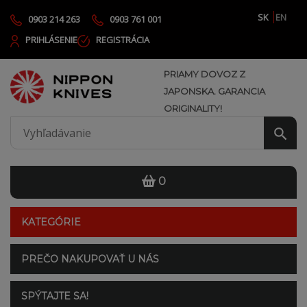
SK
EN
0903 214 263
0903 761 001
PRIHLÁSENIE
REGISTRÁCIA
PRIAMY DOVOZ Z
JAPONSKA. GARANCIA
ORIGINALITY!
0
KATEGÓRIE
PREČO NAKUPOVAŤ U NÁS
SPÝTAJTE SA!