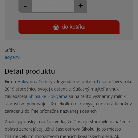
-
+
do košíka
Štítky:
aogami
Detail produktu
Firma
Hokiyama Cutlery
z legendárnej oblasti
Tosa
oslávi v roku
2019 storočnicu svojej existencie. Súčasný majiteľ a vnuk
zakladateľa
Shinsuke Hokiyama
sa na tento významný míľnik
starostlivo pripravuje. Už niekoľko rokov vyvíja novú radu nožov
zaradenú do línie príznačne nazvanej Tosa-Ichi.
Znalci japonských nožov vedia, že Tosa je starobylé označenie
oblasti zaberajúcej južnú časť ostrova Šikoku. Je to miesto
známe veľkým množstvom menších kováčskych dielní. Ak