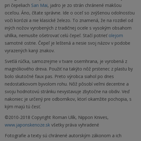
pri čepeliach
San Mai
, jadro je zo strán chránené mäkšou
oceľou. Áno, čítate správne. Ide o oceľ so zvýšenou odolnosťou
voči korózii a nie klasické železo. To znamená, že na rozdiel od
iných nožov vyrobených z tradičnej ocele s vysokým obsahom
uhlíka, nemusíte ošetrovať celú čepeľ. Stačí potrieť
olejom
samotné ostrie. Čepeľ je leštená a nesie svoj názov v podobe
vyrazených kanji znakov.
Svetlá rúčka, samozrejme v tvare osemhrana, je vyrobená z
magnóliového dreva. Použiť na takýto nôž prstenec z plastu by
bolo skutočné faux pas. Preto výrobca siahol po dnes
nedostatkovom byvolom rohu. Nôž pôsobí veľmi decentne a
svoju hodnotovú stránku nevystavuje zbytočne na obdiv. Veď
nakoniec je určený pre odborníkov, ktorí okamžite pochopia, s
kým majú tú česť.
©2010-2018 Copyright Roman Ulík, Nippon Knives,
www.japonskenoze.sk
všetky práva vyhradené
Fotografie a texty sú chránené autorským zákonom a ich