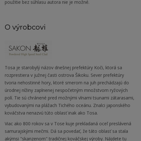
použitie bez súhlasu autora nie je možné.
O výrobcovi
Tosa je starobylý názov dnešnej prefektúry Koči, ktorá sa
rozprestiera v južnej časti ostrova Šikoku. Sever prefektúry
tvoria nehostinné hory, ktoré smerom na juh prechádzajú do
úrodnej nížiny zaplnenej nespočetným množstvom ryžových
polí. Tie sú chránené pred možnými vlnami tsunami zátarasami,
vybudovanými na plážach Tichého oceánu. Znalci japonského
kováčstva nenazvú túto oblasť inak ako Tosa.
Viac ako 800 rokov sa v Tose kuje prekladaná oceľ preslávená
samurajskými mečmi. Dá sa povedať, že táto oblasť sa stala
akýmsi "skanzenom" tradičnej kováčskej výroby. Nájdete tu