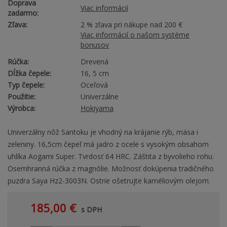
Doprava
Viac informácií
zadarmo:
Zľava:
2 % zľava pri nákupe nad 200 €
Viac informácií o našom systéme
bonusov
Rúčka:
Drevená
Dĺžka čepele:
16, 5 cm
Typ čepele:
Oceľová
Použitie:
Univerzálne
Výrobca:
Hokiyama
Univerzálny nôž Santoku je vhodný na krájanie rýb, mäsa i
zeleniny. 16,5cm čepeľ má jadro z ocele s vysokým obsahom
uhlíka Aogami Super. Tvrdosť 64 HRC. Záštita z byvolieho rohu.
Osemhranná rúčka z magnólie. Možnosť dokúpenia tradičného
puzdra Saya Hz2-3003N. Ostrie ošetrujte kaméliovým olejom.
185,00 €
s DPH