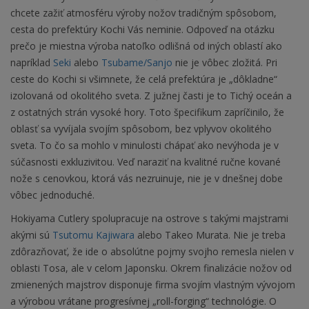
chcete zažiť atmosféru výroby nožov tradičným spôsobom,
cesta do prefektúry Kochi Vás neminie. Odpoveď na otázku
prečo je miestna výroba natoľko odlišná od iných oblastí ako
napríklad
Seki
alebo
Tsubame/Sanjo
nie je vôbec zložitá. Pri
ceste do Kochi si všimnete, že celá prefektúra je „dôkladne“
izolovaná od okolitého sveta. Z južnej časti je to Tichý oceán a
z ostatných strán vysoké hory. Toto špecifikum zapríčinilo, že
oblasť sa vyvíjala svojím spôsobom, bez vplyvov okolitého
sveta. To čo sa mohlo v minulosti chápať ako nevýhoda je v
súčasnosti exkluzivitou. Veď naraziť na kvalitné ručne kované
nože s cenovkou, ktorá vás nezruinuje, nie je v dnešnej dobe
vôbec jednoduché.
Hokiyama Cutlery spolupracuje na ostrove s takými majstrami
akými sú
Tsutomu Kajiwara
alebo Takeo Murata. Nie je treba
zdôrazňovať, že ide o absolútne pojmy svojho remesla nielen v
oblasti Tosa, ale v celom Japonsku. Okrem finalizácie nožov od
zmienených majstrov disponuje firma svojím vlastným vývojom
a výrobou vrátane progresívnej „roll-forging“ technológie. O