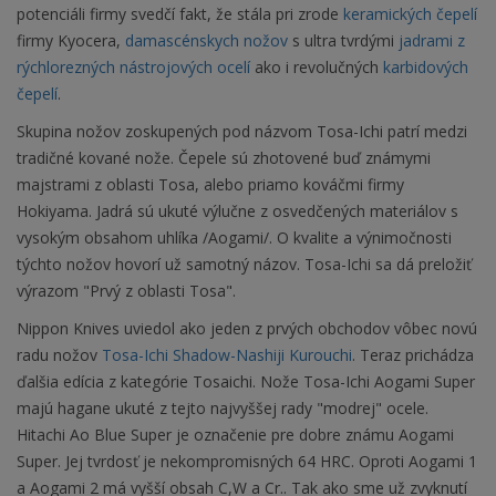
potenciáli firmy svedčí fakt, že stála pri zrode
keramických čepelí
firmy Kyocera,
damascénskych nožov
s ultra tvrdými
jadrami z
rýchlorezných nástrojových ocelí
ako i revolučných
karbidových
čepelí
.
Skupina nožov zoskupených pod názvom Tosa-Ichi patrí medzi
tradičné kované nože. Čepele sú zhotovené buď známymi
majstrami z oblasti Tosa, alebo priamo kováčmi firmy
Hokiyama. Jadrá sú ukuté výlučne z osvedčených materiálov s
vysokým obsahom uhlíka /Aogami/. O kvalite a výnimočnosti
týchto nožov hovorí už samotný názov. Tosa-Ichi sa dá preložiť
výrazom "Prvý z oblasti Tosa".
Nippon Knives uviedol ako jeden z prvých obchodov vôbec novú
radu nožov
Tosa-Ichi Shadow-Nashiji Kurouchi
. Teraz prichádza
ďalšia edícia z kategórie Tosaichi. Nože Tosa-Ichi Aogami Super
majú hagane ukuté z tejto najvyššej rady "modrej" ocele.
Hitachi Ao Blue Super je označenie pre dobre známu Aogami
Super. Jej tvrdosť je nekompromisných 64 HRC.
Oproti Aogami 1
a Aogami 2 má vyšší obsah C,W a Cr.
. Tak ako sme už zvyknutí