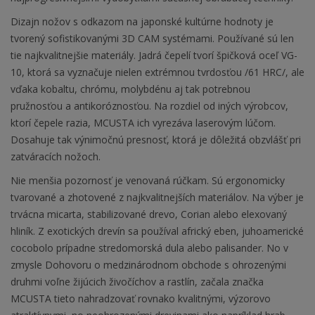
Dizajn nožov s odkazom na japonské kultúrne hodnoty je
tvorený sofistikovanými 3D CAM systémami. Používané sú len
tie najkvalitnejšie materiály. Jadrá čepelí tvorí špičková oceľ VG-
10, ktorá sa vyznačuje nielen extrémnou tvrdosťou /61 HRC/, ale
vďaka kobaltu, chrómu, molybdénu aj tak potrebnou
pružnosťou a antikoróznosťou. Na rozdiel od iných výrobcov,
ktorí čepele razia, MCUSTA ich vyrezáva laserovým lúčom.
Dosahuje tak výnimočnú presnosť, ktorá je dôležitá obzvlášť pri
zatváracích nožoch.
Nie menšia pozornosť je venovaná rúčkam. Sú ergonomicky
tvarované a zhotovené z najkvalitnejších materiálov. Na výber je
trvácna micarta, stabilizované drevo, Corian alebo elexovaný
hliník. Z exotických drevín sa používal africký eben, juhoamerické
cocobolo prípadne stredomorská dula alebo palisander. No v
zmysle Dohovoru o medzinárodnom obchode s ohrozenými
druhmi voľne žijúcich živočíchov a rastlín, začala značka
MCUSTA tieto nahradzovať rovnako kvalitnými, výzorovo