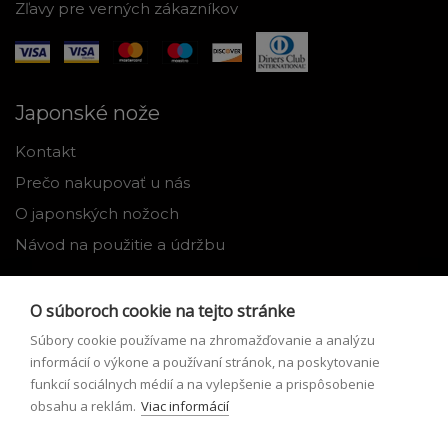
Zľavy pre verných zákazníkov
Japonské nože
Kontakt
Prečo nakupovať u nás
O japonských nožoch
Návod na použitie a údržbu
Nástroje
O súboroch cookie na tejto stránke
Registrácia
Súbory cookie používame na zhromažďovanie a analýzu
Môj profil
informácií o výkone a používaní stránok, na poskytovanie
funkcií sociálnych médií a na vylepšenie a prispôsobenie
Zabudnuté heslo
obsahu a reklám.
Viac informácií
Odstúpenie od zmluvy