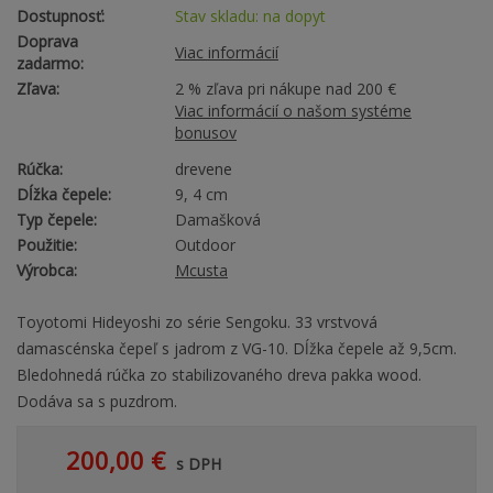
Dostupnosť:
Stav skladu: na dopyt
Doprava
Viac informácií
zadarmo:
Zľava:
2 % zľava pri nákupe nad 200 €
Viac informácií o našom systéme
bonusov
Rúčka:
drevene
Dĺžka čepele:
9, 4 cm
Typ čepele:
Damašková
Použitie:
Outdoor
Výrobca:
Mcusta
Toyotomi Hideyoshi zo série Sengoku. 33 vrstvová
damascénska čepeľ s jadrom z VG-10. Dĺžka čepele až 9,5cm.
Bledohnedá rúčka zo stabilizovaného dreva pakka wood.
Dodáva sa s puzdrom.
200,00 €
s DPH