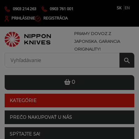
SK
EN
0903 214 263
0903 761 001
PRIHLÁSENIE
REGISTRÁCIA
PRIAMY DOVOZ Z
JAPONSKA. GARANCIA
ORIGINALITY!
0
KATEGÓRIE
PREČO NAKUPOVAŤ U NÁS
SPÝTAJTE SA!