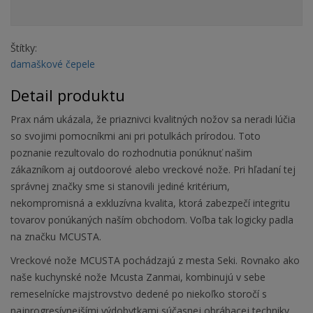
Štítky:
damaškové čepele
Detail produktu
Prax nám ukázala, že priaznivci kvalitných nožov sa neradi lúčia
so svojimi pomocníkmi ani pri potulkách prírodou. Toto
poznanie rezultovalo do rozhodnutia ponúknuť našim
zákazníkom aj outdoorové alebo vreckové nože. Pri hľadaní tej
správnej značky sme si stanovili jediné kritérium,
nekompromisná a exkluzívna kvalita, ktorá zabezpečí integritu
tovarov ponúkaných naším obchodom. Voľba tak logicky padla
na značku MCUSTA.
Vreckové nože MCUSTA pochádzajú z mesta Seki. Rovnako ako
naše kuchynské nože Mcusta Zanmai, kombinujú v sebe
remeselnícke majstrovstvo dedené po niekoľko storočí s
najprogresívnejšími výdobytkami súčasnej obrábacej techniky.