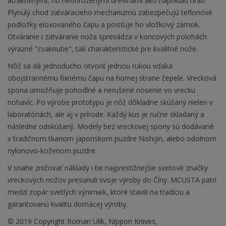
atraktívnymi, no neohrozenými drevinami ako napríklad hrab.
Plynulý chod zatváracieho mechanizmu zabezpečujú teflonové
podložky eloxovaného čapu a poisťuje ho vložkový zámok.
Otváranie i zatváranie noža sprevádza v koncových polohách
výrazné "cvaknutie", tak charakteristické pre kvalitné nože.
Nôž sa dá jednoducho otvoriť jednou rukou vďaka
obojstrannému fixnému čapu na hornej strane čepele. Vrecková
spona umožňuje pohodlné a nerušené nosenie vo vrecku
nohavíc. Po výrobe prototypu je nôž dôkladne skúšaný nielen v
laboratóriách, ale aj v prírode. Každý kus je ručne skladaný a
následne odskúšaný. Modely bez vreckovej spony sú dodávané
v tradičnom tkanom japonskom puzdre Nishijin, alebo odolnom
nylonovo-koženom puzdre.
V snahe znižovať náklady i tie najprestížnejšie svetové značky
vreckových nožov presunuli svoje výroby do Číny. MCUSTA patrí
medzi zopár svetlých výnimiek, ktoré stavili na tradíciu a
garantovanú kvalitu domácej výroby.
© 2019 Copyright Roman Ulík, Nippon Knives,