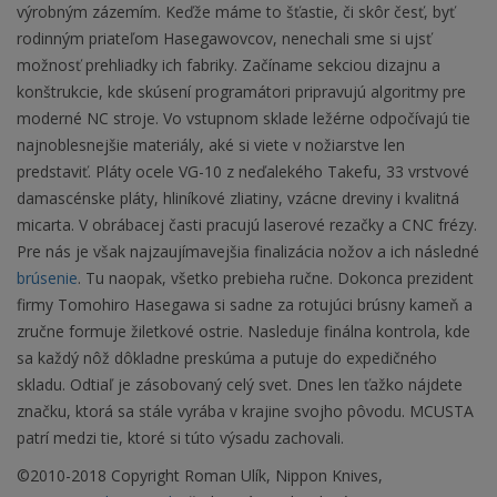
výrobným zázemím. Keďže máme to šťastie, či skôr česť, byť
rodinným priateľom Hasegawovcov, nenechali sme si ujsť
možnosť prehliadky ich fabriky. Začíname sekciou dizajnu a
konštrukcie, kde skúsení programátori pripravujú algoritmy pre
moderné NC stroje. Vo vstupnom sklade ležérne odpočívajú tie
najnoblesnejšie materiály, aké si viete v nožiarstve len
predstaviť. Pláty ocele VG-10 z neďalekého Takefu, 33 vrstvové
damascénske pláty, hliníkové zliatiny, vzácne dreviny i kvalitná
micarta. V obrábacej časti pracujú laserové rezačky a CNC frézy.
Pre nás je však najzaujímavejšia finalizácia nožov a ich následné
brúsenie
. Tu naopak, všetko prebieha ručne. Dokonca prezident
firmy Tomohiro Hasegawa si sadne za rotujúci brúsny kameň a
zručne formuje žiletkové ostrie. Nasleduje finálna kontrola, kde
sa každý nôž dôkladne preskúma a putuje do expedičného
skladu. Odtiaľ je zásobovaný celý svet. Dnes len ťažko nájdete
značku, ktorá sa stále vyrába v krajine svojho pôvodu. MCUSTA
patrí medzi tie, ktoré si túto výsadu zachovali.
©2010-2018 Copyright Roman Ulík, Nippon Knives,