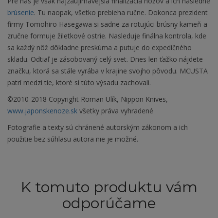
Pre nás je však najzaujímavejšia finalizácia nožov a ich následné
brúsenie
. Tu naopak, všetko prebieha ručne. Dokonca prezident
firmy Tomohiro Hasegawa si sadne za rotujúci brúsny kameň a
zručne formuje žiletkové ostrie. Nasleduje finálna kontrola, kde
sa každý nôž dôkladne preskúma a putuje do expedičného
skladu. Odtiaľ je zásobovaný celý svet. Dnes len ťažko nájdete
značku, ktorá sa stále vyrába v krajine svojho pôvodu. MCUSTA
patrí medzi tie, ktoré si túto výsadu zachovali.
©2010-2018 Copyright Roman Ulík, Nippon Knives,
www.japonskenoze.sk
všetky práva vyhradené
Fotografie a texty sú chránené autorským zákonom a ich
použitie bez súhlasu autora nie je možné.
K tomuto produktu vám
odporúčame