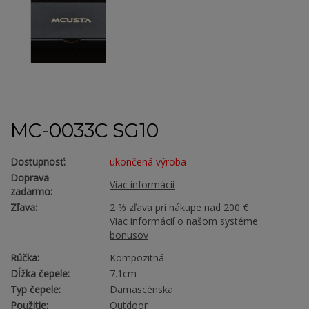
MC-0033C SG10
Dostupnosť:
ukončená výroba
Doprava
Viac informácií
zadarmo:
Zľava:
2 % zľava pri nákupe nad 200 €
Viac informácií o našom systéme
bonusov
Rúčka:
Kompozitná
Dĺžka čepele:
7.1cm
Typ čepele:
Damascénska
Použitie:
Outdoor