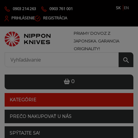
SK
EN
0903 214 263
0903 761 001
PRIHLÁSENIE
REGISTRÁCIA
PRIAMY DOVOZ Z
JAPONSKA. GARANCIA
ORIGINALITY!
0
KATEGÓRIE
PREČO NAKUPOVAŤ U NÁS
SPÝTAJTE SA!