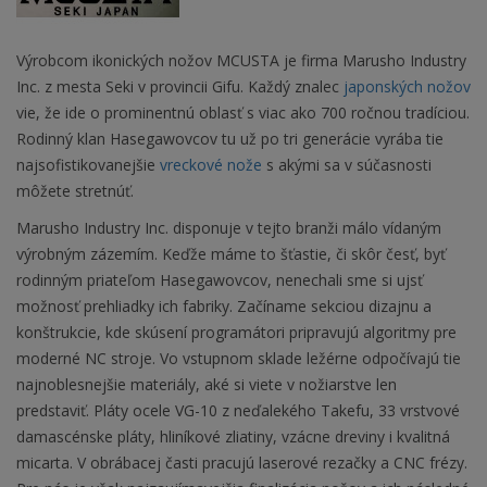
Výrobcom ikonických nožov MCUSTA je firma Marusho Industry
Inc. z mesta Seki v provincii Gifu. Každý znalec
japonských nožov
vie, že ide o prominentnú oblasť s viac ako 700 ročnou tradíciou.
Rodinný klan Hasegawovcov tu už po tri generácie vyrába tie
najsofistikovanejšie
vreckové nože
s akými sa v súčasnosti
môžete stretnúť.
Marusho Industry Inc. disponuje v tejto branži málo vídaným
výrobným zázemím. Keďže máme to šťastie, či skôr česť, byť
rodinným priateľom Hasegawovcov, nenechali sme si ujsť
možnosť prehliadky ich fabriky. Začíname sekciou dizajnu a
konštrukcie, kde skúsení programátori pripravujú algoritmy pre
moderné NC stroje. Vo vstupnom sklade ležérne odpočívajú tie
najnoblesnejšie materiály, aké si viete v nožiarstve len
predstaviť. Pláty ocele VG-10 z neďalekého Takefu, 33 vrstvové
damascénske pláty, hliníkové zliatiny, vzácne dreviny i kvalitná
micarta. V obrábacej časti pracujú laserové rezačky a CNC frézy.