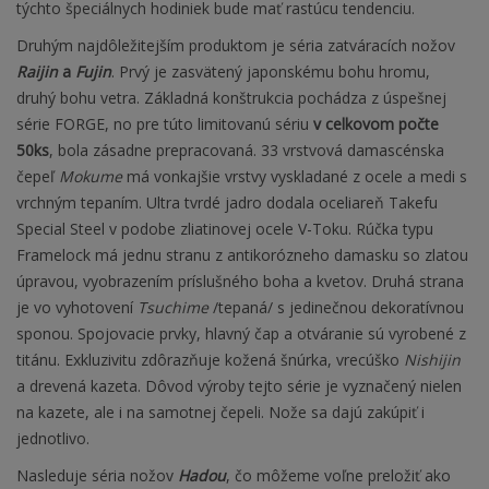
týchto špeciálnych hodiniek bude mať rastúcu tendenciu.
Druhým najdôležitejším produktom je séria zatváracích nožov
Raijin
a
Fujin
. Prvý je zasvätený japonskému bohu hromu,
druhý bohu vetra. Základná konštrukcia pochádza z úspešnej
série FORGE, no pre túto limitovanú sériu
v celkovom počte
50ks
, bola zásadne prepracovaná. 33 vrstvová damascénska
čepeľ
Mokume
má vonkajšie vrstvy vyskladané z ocele a medi s
vrchným tepaním. Ultra tvrdé jadro dodala oceliareň Takefu
Special Steel v podobe zliatinovej ocele V-Toku. Rúčka typu
Framelock má jednu stranu z antikorózneho damasku so zlatou
úpravou, vyobrazením príslušného boha a kvetov. Druhá strana
je vo vyhotovení
Tsuchime
/tepaná/ s jedinečnou dekoratívnou
sponou. Spojovacie prvky, hlavný čap a otváranie sú vyrobené z
titánu. Exkluzivitu zdôrazňuje kožená šnúrka, vrecúško
Nishijin
a drevená kazeta. Dôvod výroby tejto série je vyznačený nielen
na kazete, ale i na samotnej čepeli. Nože sa dajú zakúpiť i
jednotlivo.
Nasleduje séria nožov
Hadou
, čo môžeme voľne preložiť ako