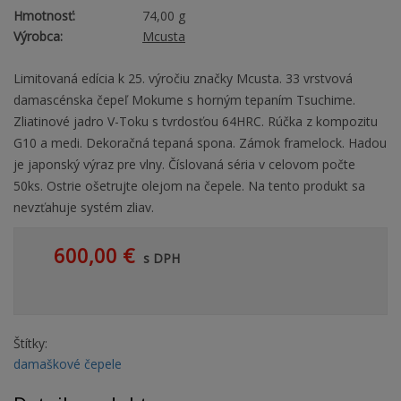
Hmotnosť:
74,00 g
Výrobca:
Mcusta
Limitovaná edícia k 25. výročiu značky Mcusta. 33 vrstvová
damascénska čepeľ Mokume s horným tepaním Tsuchime.
Zliatinové jadro V-Toku s tvrdosťou 64HRC. Rúčka z kompozitu
G10 a medi. Dekoračná tepaná spona. Zámok framelock. Hadou
je japonský výraz pre vlny. Číslovaná séria v celovom počte
50ks. Ostrie ošetrujte olejom na čepele. Na tento produkt sa
nevzťahuje systém zliav.
600,00 €
s DPH
Štítky:
damaškové čepele