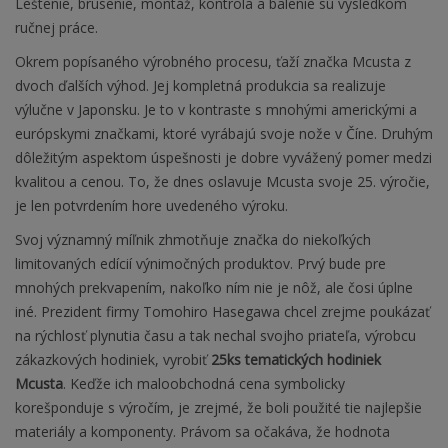
Leštenie, brúsenie, montáž, kontrola a balenie sú výsledkom
ručnej práce.
Okrem popísaného výrobného procesu, ťaží značka Mcusta z
dvoch ďalších výhod. Jej kompletná produkcia sa realizuje
výlučne v Japonsku. Je to v kontraste s mnohými americkými a
európskymi značkami, ktoré vyrábajú svoje nože v Číne. Druhým
dôležitým aspektom úspešnosti je dobre vyvážený pomer medzi
kvalitou a cenou. To, že dnes oslavuje Mcusta svoje 25. výročie,
je len potvrdením hore uvedeného výroku.
Svoj významný míľnik zhmotňuje značka do niekoľkých
limitovaných edícií výnimočných produktov. Prvý bude pre
mnohých prekvapením, nakoľko ním nie je nôž, ale čosi úplne
iné. Prezident firmy Tomohiro Hasegawa chcel zrejme poukázať
na rýchlosť plynutia času a tak nechal svojho priateľa, výrobcu
zákazkových hodiniek, vyrobiť
25ks tematických hodiniek
Mcusta
. Keďže ich maloobchodná cena symbolicky
korešponduje s výročím, je zrejmé, že boli použité tie najlepšie
materiály a komponenty. Právom sa očakáva, že hodnota