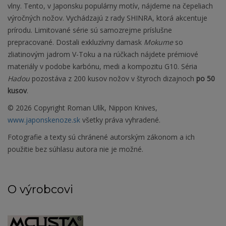
vlny. Tento, v Japonsku populárny motív, nájdeme na čepeliach
výročných nožov. Vychádzajú z rady SHINRA, ktorá akcentuje
prírodu. Limitované série sú samozrejme príslušne
prepracované. Dostali exkluzívny damask
Mokume
so
zliatinovým jadrom V-Toku a na rúčkach nájdete prémiové
materiály v podobe karbónu, medi a kompozitu G10. Séria
Hadou
pozostáva z 200 kusov nožov v štyroch dizajnoch
po 50
kusov
.
© 2026 Copyright Roman Ulík, Nippon Knives,
www.japonskenoze.sk
všetky práva vyhradené.
Fotografie a texty sú chránené autorským zákonom a ich
použitie bez súhlasu autora nie je možné.
O výrobcovi