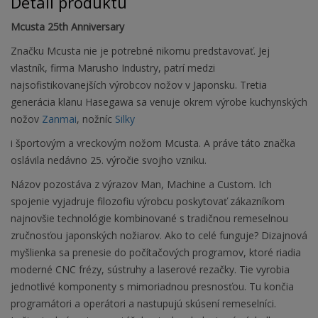
Detail produktu
Mcusta 25th Anniversary
Značku Mcusta nie je potrebné nikomu predstavovať. Jej
vlastník, firma Marusho Industry, patrí medzi
najsofistikovanejších výrobcov nožov v Japonsku. Tretia
generácia klanu Hasegawa sa venuje okrem výrobe kuchynských
nožov
Zanmai
, nožníc
Silky
i športovým a vreckovým nožom Mcusta. A práve táto značka
oslávila nedávno 25. výročie svojho vzniku.
Názov pozostáva z výrazov Man, Machine a Custom. Ich
spojenie vyjadruje filozofiu výrobcu poskytovať zákazníkom
najnovšie technológie kombinované s tradičnou remeselnou
zručnosťou japonských nožiarov. Ako to celé funguje? Dizajnová
myšlienka sa prenesie do počítačových programov, ktoré riadia
moderné CNC frézy, sústruhy a laserové rezačky. Tie vyrobia
jednotlivé komponenty s mimoriadnou presnosťou. Tu končia
programátori a operátori a nastupujú skúsení remeselníci.