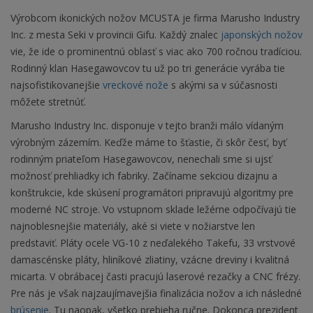
Výrobcom ikonických nožov MCUSTA je firma Marusho Industry
Inc. z mesta Seki v provincii Gifu. Každý znalec
japonských nožov
vie, že ide o prominentnú oblasť s viac ako 700 ročnou tradíciou.
Rodinný klan Hasegawovcov tu už po tri generácie vyrába tie
najsofistikovanejšie
vreckové nože
s akými sa v súčasnosti
môžete stretnúť.
Marusho Industry Inc. disponuje v tejto branži málo vídaným
výrobným zázemím. Keďže máme to šťastie, či skôr česť, byť
rodinným priateľom Hasegawovcov, nenechali sme si ujsť
možnosť prehliadky ich fabriky. Začíname sekciou dizajnu a
konštrukcie, kde skúsení programátori pripravujú algoritmy pre
moderné NC stroje. Vo vstupnom sklade ležérne odpočívajú tie
najnoblesnejšie materiály, aké si viete v nožiarstve len
predstaviť. Pláty ocele VG-10 z neďalekého Takefu, 33 vrstvové
damascénske pláty, hliníkové zliatiny, vzácne dreviny i kvalitná
micarta. V obrábacej časti pracujú laserové rezačky a CNC frézy.
Pre nás je však najzaujímavejšia finalizácia nožov a ich následné
brúsenie
. Tu naopak, všetko prebieha ručne. Dokonca prezident