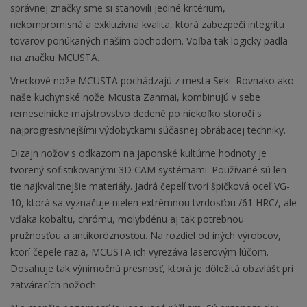
správnej značky sme si stanovili jediné kritérium,
nekompromisná a exkluzívna kvalita, ktorá zabezpečí integritu
tovarov ponúkaných naším obchodom. Voľba tak logicky padla
na značku MCUSTA.
Vreckové nože MCUSTA pochádzajú z mesta Seki. Rovnako ako
naše kuchynské nože Mcusta Zanmai, kombinujú v sebe
remeselnícke majstrovstvo dedené po niekoľko storočí s
najprogresívnejšími výdobytkami súčasnej obrábacej techniky.
Dizajn nožov s odkazom na japonské kultúrne hodnoty je
tvorený sofistikovanými 3D CAM systémami. Používané sú len
tie najkvalitnejšie materiály. Jadrá čepelí tvorí špičková oceľ VG-
10, ktorá sa vyznačuje nielen extrémnou tvrdosťou /61 HRC/, ale
vďaka kobaltu, chrómu, molybdénu aj tak potrebnou
pružnosťou a antikoróznosťou. Na rozdiel od iných výrobcov,
ktorí čepele razia, MCUSTA ich vyrezáva laserovým lúčom.
Dosahuje tak výnimočnú presnosť, ktorá je dôležitá obzvlášť pri
zatváracích nožoch.