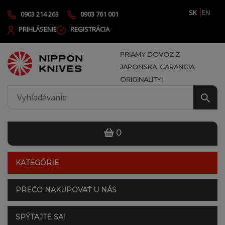
SK
EN
0903 214 263
0903 761 001
PRIHLÁSENIE
REGISTRÁCIA
PRIAMY DOVOZ Z
JAPONSKA. GARANCIA
ORIGINALITY!
0
KATEGÓRIE
PREČO NAKUPOVAŤ U NÁS
SPÝTAJTE SA!