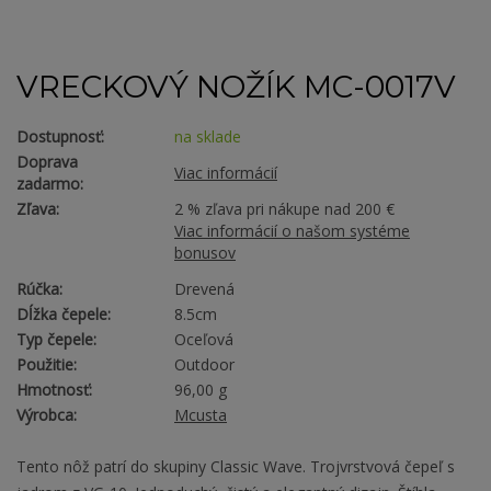
VRECKOVÝ NOŽÍK MC-0017V
Dostupnosť:
na sklade
Doprava
Viac informácií
zadarmo:
Zľava:
2 % zľava pri nákupe nad 200 €
Viac informácií o našom systéme
bonusov
Rúčka:
Drevená
Dĺžka čepele:
8.5cm
Typ čepele:
Oceľová
Použitie:
Outdoor
Hmotnosť:
96,00 g
Výrobca:
Mcusta
Tento nôž patrí do skupiny Classic Wave. Trojvrstvová čepeľ s