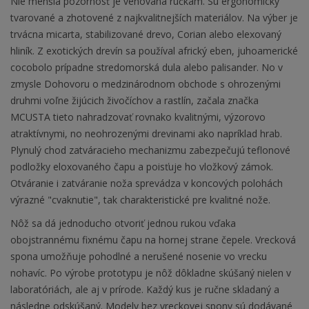
Nie menšia pozornosť je venovaná rúčkam. Sú ergonomicky
tvarované a zhotovené z najkvalitnejších materiálov. Na výber je
trvácna micarta, stabilizované drevo, Corian alebo elexovaný
hliník. Z exotických drevín sa používal africký eben, juhoamerické
cocobolo prípadne stredomorská dula alebo palisander. No v
zmysle Dohovoru o medzinárodnom obchode s ohrozenými
druhmi voľne žijúcich živočíchov a rastlín, začala značka
MCUSTA tieto nahradzovať rovnako kvalitnými, výzorovo
atraktívnymi, no neohrozenými drevinami ako napríklad hrab.
Plynulý chod zatváracieho mechanizmu zabezpečujú teflonové
podložky eloxovaného čapu a poisťuje ho vložkový zámok.
Otváranie i zatváranie noža sprevádza v koncových polohách
výrazné "cvaknutie", tak charakteristické pre kvalitné nože.
Nôž sa dá jednoducho otvoriť jednou rukou vďaka
obojstrannému fixnému čapu na hornej strane čepele. Vrecková
spona umožňuje pohodlné a nerušené nosenie vo vrecku
nohavíc. Po výrobe prototypu je nôž dôkladne skúšaný nielen v
laboratóriách, ale aj v prírode. Každý kus je ručne skladaný a
následne odskúšaný. Modely bez vreckovej spony sú dodávané