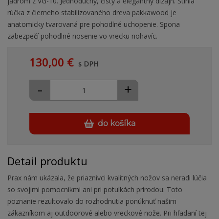
jadrom z VG-10. Jednoduchý, čistý a elegantný dizajn. Štíhla
rúčka z čierneho stabilizovaného dreva pakkawood je
anatomicky tvarovaná pre pohodlné uchopenie. Spona
zabezpečí pohodlné nosenie vo vrecku nohavíc.
130,00 €
s DPH
-
+
do košíka
Detail produktu
Prax nám ukázala, že priaznivci kvalitných nožov sa neradi lúčia
so svojimi pomocníkmi ani pri potulkách prírodou. Toto
poznanie rezultovalo do rozhodnutia ponúknuť našim
zákazníkom aj outdoorové alebo vreckové nože. Pri hľadaní tej