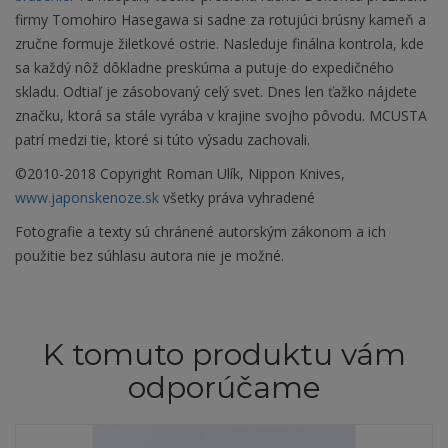
firmy Tomohiro Hasegawa si sadne za rotujúci brúsny kameň a
zručne formuje žiletkové ostrie. Nasleduje finálna kontrola, kde
sa každý nôž dôkladne preskúma a putuje do expedičného
skladu. Odtiaľ je zásobovaný celý svet. Dnes len ťažko nájdete
značku, ktorá sa stále vyrába v krajine svojho pôvodu. MCUSTA
patrí medzi tie, ktoré si túto výsadu zachovali.
©2010-2018 Copyright Roman Ulík, Nippon Knives,
www.japonskenoze.sk
všetky práva vyhradené
Fotografie a texty sú chránené autorským zákonom a ich
použitie bez súhlasu autora nie je možné.
K tomuto produktu vám
odporúčame