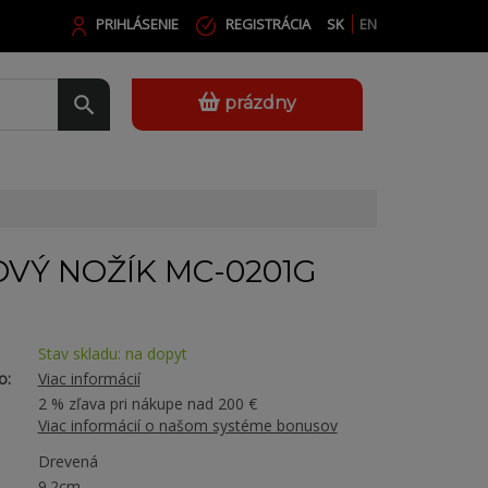
PRIHLÁSENIE
REGISTRÁCIA
SK
EN
prázdny
VÝ NOŽÍK MC-0201G
Stav skladu: na dopyt
o:
Viac informácií
2 % zľava pri nákupe nad 200 €
Viac informácií o našom systéme bonusov
Drevená
9.2cm