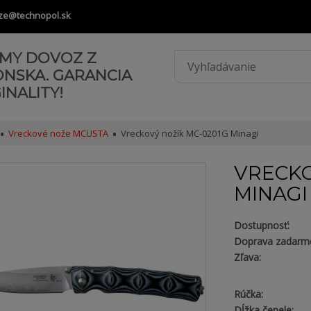
ze@technopol.sk
AMY DOVOZ Z
ONSKA. GARANCIA
INALITY!
Vreckové nože MCUSTA
Vreckový nožík MC-0201G Minagi
VRECKO
MINAGI
Dostupnosť:
Doprava zadarm
Zľava:
Rúčka:
Dĺžka čepele: