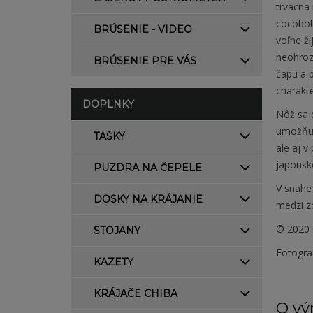
trvácna 
cocobol
BRÚSENIE - VIDEO
voľne ži
neohroz
BRÚSENIE PRE VÁS
čapu a p
charakte
DOPLNKY
Nôž sa 
umožňuj
TAŠKY
ale aj 
japonsk
PUZDRA NA ČEPELE
V snahe 
DOSKY NA KRÁJANIE
medzi zo
© 2020 
STOJANY
Fotogra
KAZETY
KRÁJAČE CHIBA
O vý