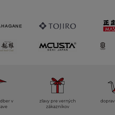
dber v
zľavy pre verných
doprav
lave
zákazníkov