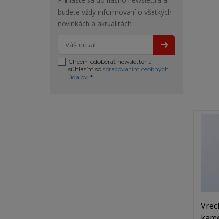
Prihláste sa do nášho newslettra a
budete vždy informovaní o všetkých
novinkách a aktualitách.
Chcem odoberať newsletter a
súhlasím so
spracovaním osobných
údajov
. *
Vrec
kame