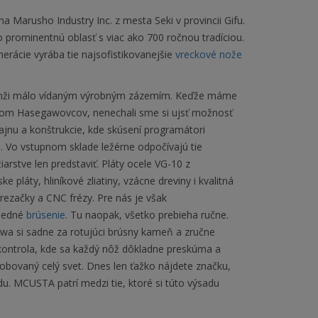
Marusho Industry Inc. z mesta Seki v provincii Gifu.
 o prominentnú oblasť s viac ako 700 ročnou tradíciou.
erácie vyrába tie najsofistikovanejšie
vreckové nože
branži málo vídaným výrobným zázemím. Keďže máme
ateľom Hasegawovcov, nenechali sme si ujsť možnosť
zajnu a konštrukcie, kde skúsení programátori
. Vo vstupnom sklade ležérne odpočívajú tie
iarstve len predstaviť. Pláty ocele VG-10 z
pláty, hliníkové zliatiny, vzácne dreviny i kvalitná
 rezačky a CNC frézy. Pre nás je však
sledné
brúsenie
. Tu naopak, všetko prebieha ručne.
a si sadne za rotujúci brúsny kameň a zručne
a kontrola, kde sa každý nôž dôkladne preskúma a
sobovaný celý svet. Dnes len ťažko nájdete značku,
du. MCUSTA patrí medzi tie, ktoré si túto výsadu