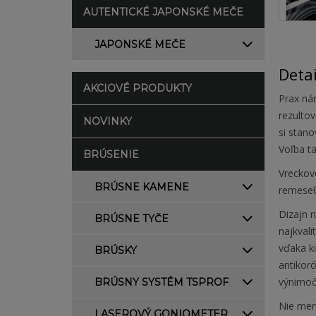
AUTENTICKÉ JAPONSKÉ MEČE
JAPONSKÉ MEČE
Deta
AKCIOVÉ PRODUKTY
Prax nám
rezulto
NOVINKY
si stano
Voľba t
BRÚSENIE
Vreckov
BRÚSNE KAMENE
remesel
Dizajn 
BRÚSNE TYČE
najkvali
vďaka k
BRÚSKY
antikoró
výnimočn
BRÚSNY SYSTÉM TSPROF
Nie men
LASEROVÝ GONIOMETER