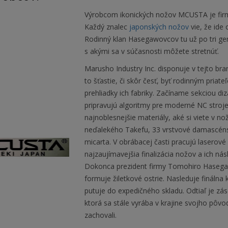
Výrobcom ikonických nožov MCUSTA je firma 
Každý znalec
japonských nožov
vie, že ide
Rodinný klan Hasegawovcov tu už po tri gen
s akými sa v súčasnosti môžete stretnúť.
Marusho Industry Inc. disponuje v tejto 
to šťastie, či skôr česť, byť rodinným pri
prehliadky ich fabriky. Začíname sekciou di
pripravujú algoritmy pre moderné NC stroje
najnoblesnejšie materiály, aké si viete v nož
neďalekého Takefu, 33 vrstvové damascénske 
micarta. V obrábacej časti pracujú laserové
najzaujímavejšia finalizácia nožov a ich ná
Dokonca prezident firmy Tomohiro Hasegaw
formuje žiletkové ostrie. Nasleduje fináln
putuje do expedičného skladu. Odtiaľ je zá
ktorá sa stále vyrába v krajine svojho pôvo
zachovali.