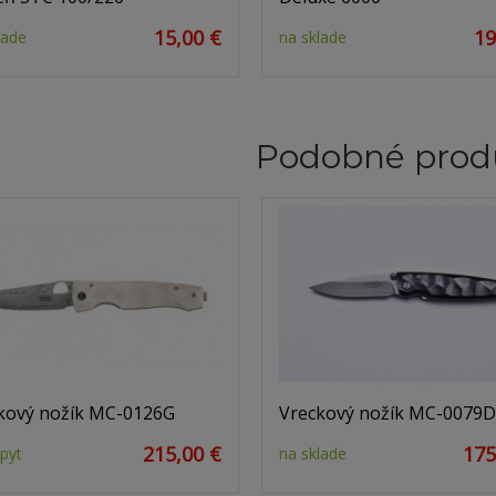
15,00 €
19
lade
na sklade
Podobné prod
kový nožík MC-0126G
Vreckový nožík MC-0079
215,00 €
175
pyt
na sklade