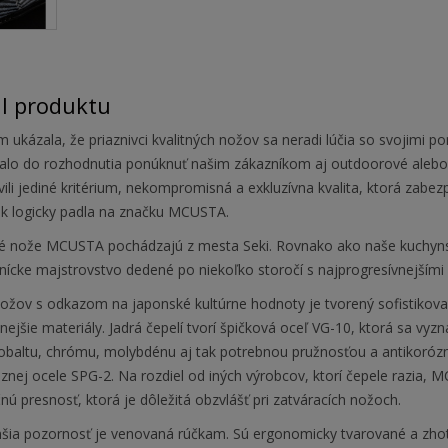
il produktu
 ukázala, že priaznivci kvalitných nožov sa neradi lúčia so svojimi p
valo do rozhodnutia ponúknuť našim zákazníkom aj outdoorové alebo 
vili jediné kritérium, nekompromisná a exkluzívna kvalita, ktorá zab
ak logicky padla na značku MCUSTA.
é nože MCUSTA pochádzajú z mesta Seki. Rovnako ako naše kuchyn
nícke majstrovstvo dedené po niekoľko storočí s najprogresívnejšími
nožov s odkazom na japonské kultúrne hodnoty je tvorený sofistikov
tnejšie materiály. Jadrá čepelí tvorí špičková oceľ VG-10, ktorá sa vy
obaltu, chrómu, molybdénu aj tak potrebnou pružnosťou a antikorózn
znej ocele SPG-2. Na rozdiel od iných výrobcov, ktorí čepele razia,
ú presnosť, ktorá je dôležitá obzvlášť pri zatváracích nožoch.
šia pozornosť je venovaná rúčkam. Sú ergonomicky tvarované a zhotov