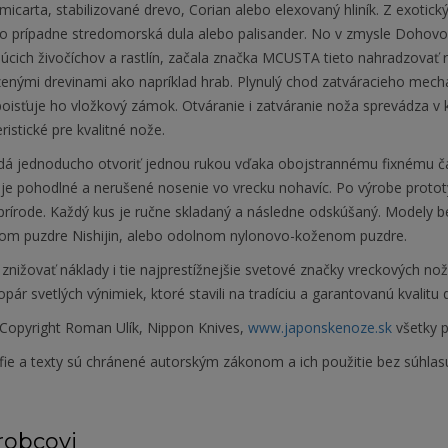
micarta, stabilizované drevo, Corian alebo elexovaný hliník. Z exotick
o prípadne stredomorská dula alebo palisander. No v zmysle Doho
júcich živočíchov a rastlín, začala značka MCUSTA tieto nahradzovať 
enými drevinami ako napríklad hrab. Plynulý chod zatváracieho mec
oisťuje ho vložkový zámok. Otváranie i zatváranie noža sprevádza v 
ristické pre kvalitné nože.
dá jednoducho otvoriť jednou rukou vďaka obojstrannému fixnému ča
e pohodlné a nerušené nosenie vo vrecku nohavíc. Po výrobe prototyp
v prírode. Každý kus je ručne skladaný a následne odskúšaný. Modely
om puzdre Nishijin, alebo odolnom nylonovo-koženom puzdre.
znižovať náklady i tie najprestížnejšie svetové značky vreckových no
pár svetlých výnimiek, ktoré stavili na tradíciu a garantovanú kvalitu
Copyright Roman Ulík, Nippon Knives,
www.japonskenoze.sk
všetky p
fie a texty sú chránené autorským zákonom a ich použitie bez súhlas
robcovi