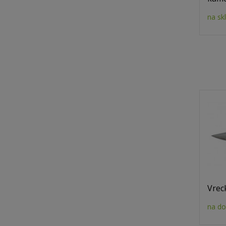
na sk
Vrec
na do