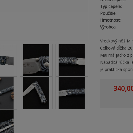
Typ čepele:
Použitie:
Hmotnosť:
Výrobca:
Vreckový nôž Min
Celková dĺžka 2
Mai má jadro z 
Nápaditá rúčka j
je praktická spon
340,0