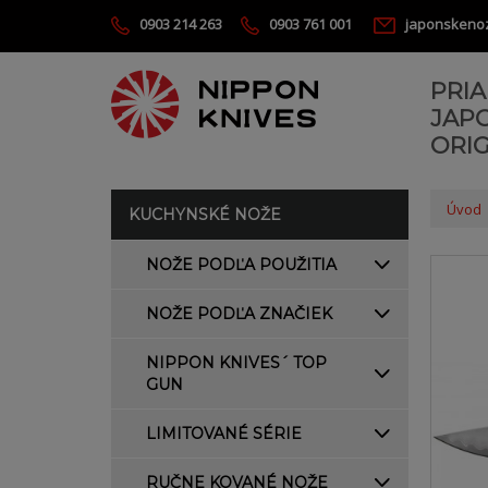
0903 214 263
0903 761 001
japonskeno
PRI
JAP
ORIG
Úvod
KUCHYNSKÉ NOŽE
NOŽE PODĽA POUŽITIA
NOŽE PODĽA ZNAČIEK
NIPPON KNIVES´ TOP
GUN
LIMITOVANÉ SÉRIE
RUČNE KOVANÉ NOŽE