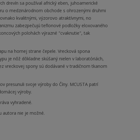
ých drevín sa používal africký eben, juhoamerické
voru o medzinárodnom obchode s ohrozenými druhmi
rovnako kvalitnými, výzorovo atraktívnymi, no
hanizmu zabezpečujú teflonové podložky eloxovaného
koncových polohách výrazné "cvaknutie", tak
pu na hornej strane čepele. Vrecková spona
u je nôž dôkladne skúšaný nielen v laboratóriách,
 bez vreckovej spony sú dodávané v tradičnom tkanom
žov presunuli svoje výroby do Číny. MCUSTA patrí
 domácej výroby.
ráva vyhradené.
u autora nie je možné.