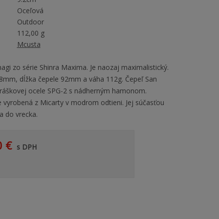
Oceľová
Outdoor
112,00 g
Mcusta
agi zo série Shinra Maxima. Je naozaj maximalistický.
08mm, dĺžka čepele 92mm a váha 112g. Čepeľ San
práškovej ocele SPG-2 s nádherným hamonom.
e vyrobená z Micarty v modrom odtieni. Jej súčasťou
a do vrecka.
0 €
s DPH