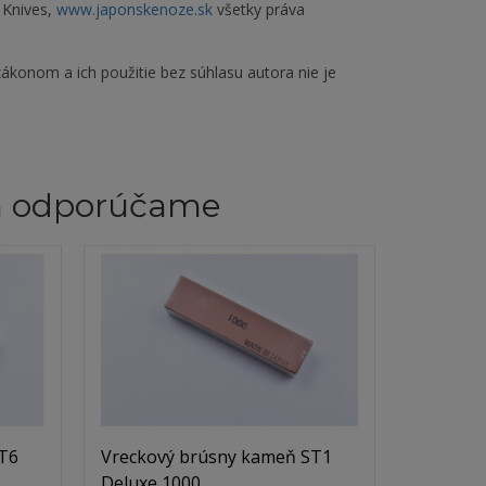
 Knives,
www.japonskenoze.sk
všetky práva
ákonom a ich použitie bez súhlasu autora nie je
m odporúčame
T6
Vreckový brúsny kameň ST1
Deluxe 1000