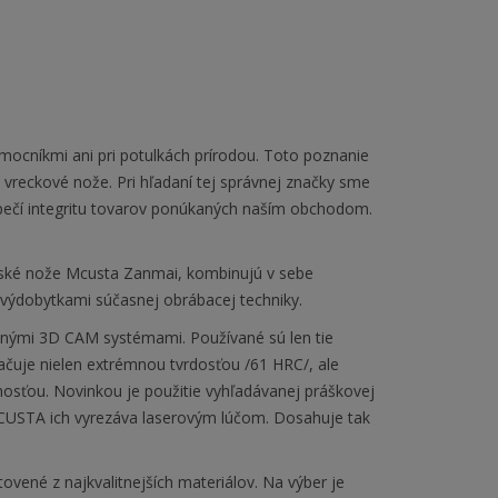
omocníkmi ani pri potulkách prírodou. Toto poznanie
vreckové nože. Pri hľadaní tej správnej značky sme
ezpečí integritu tovarov ponúkaných naším obchodom.
ské nože Mcusta Zanmai, kombinujú v sebe
 výdobytkami súčasnej obrábacej techniky.
anými 3D CAM systémami. Používané sú len tie
značuje nielen extrémnou tvrdosťou /61 HRC/, ale
osťou. Novinkou je použitie vyhľadávanej práškovej
 MCUSTA ich vyrezáva laserovým lúčom. Dosahuje tak
ené z najkvalitnejších materiálov. Na výber je