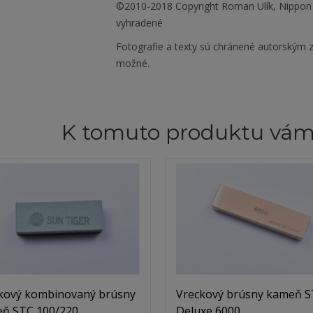
©2010-2018 Copyright Roman Ulík, Nippon
vyhradené
Fotografie a texty sú chránené autorským z
možné.
K tomuto produktu vá
kový kombinovaný brúsny
Vreckový brúsny kameň S
ň STC 100/220
Deluxe 6000