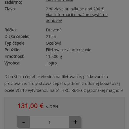
zadarmo:
Zľava:
2 % zľava pri nákupe nad 200 €
Viac informácií o našom systéme
bonusov
Rúčka:
Drevená
Dĺžka čepele:
21cm
Typ čepele:
Oceľová
Použitie:
Filetovanie a porcovanie
Hmotnosť:
115,00 g
Výrobca:
Tojiro
Dlhá štíhla čepeľ je vhodná na filetovanie, plátkovanie a
prociovanie. Trojvrstvová čepeľ s jadrom z odolnej kobaltovej
ocele VG-10 vytvrdenou na 61 HRC. Rúčka z japonskej magnólie.
131,00 €
s DPH
-
+