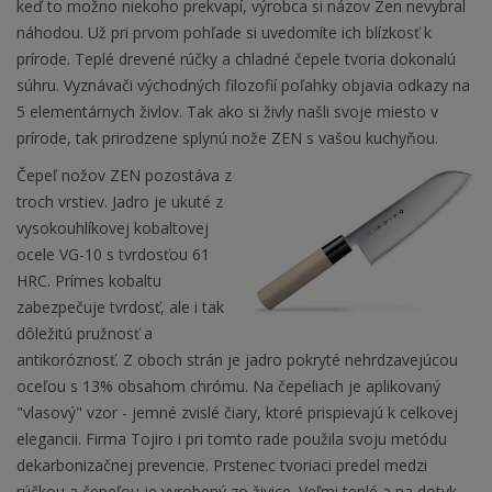
keď to možno niekoho prekvapí, výrobca si názov Zen nevybral
náhodou. Už pri prvom pohľade si uvedomíte ich blízkosť k
prírode. Teplé drevené rúčky a chladné čepele tvoria dokonalú
súhru. Vyznávači východných filozofií poľahky objavia odkazy na
5 elementárnych živlov. Tak ako si živly našli svoje miesto v
prírode, tak prirodzene splynú nože ZEN s vašou kuchyňou.
Čepeľ nožov ZEN pozostáva z
troch vrstiev. Jadro je ukuté z
vysokouhlíkovej kobaltovej
ocele VG-10 s tvrdosťou 61
HRC. Prímes kobaltu
zabezpečuje tvrdosť, ale i tak
dôležitú pružnosť a
antikoróznosť. Z oboch strán je jadro pokryté nehrdzavejúcou
oceľou s 13% obsahom chrómu. Na čepeliach je aplikovaný
"vlasový" vzor - jemné zvislé čiary, ktoré prispievajú k celkovej
elegancii. Firma Tojiro i pri tomto rade použila svoju metódu
dekarbonizačnej prevencie. Prstenec tvoriaci predel medzi
rúčkou a čepeľou je vyrobený zo živice. Veľmi teplé a na dotyk