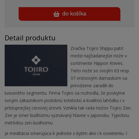
do košíka
Detail produktu
Značka Tojiro Shippu patrí
medzi najžiadanejšie nože v
sortimente Nippon Knives.
Tieto nože so svojím 63 resp.
37 vrstvovým damaskom sa
prirodzene zaradili do
luxusného segmentu. Firma Tojiro sa rozhodla, že poskytne
svojim zákazníkom podobnú estetickú a kvalitnú lahôdku i v
prístupnejšej cenovej úrovni. Vznikla tak rada nožov Tojiro Zen.
Zen je smer budhizmu vyznávaný hlavne v Japonsku. Typickou
metódou zen-budhizmu
je meditácia smerujúca k jednote s bytím ako i k osvieteniu. I