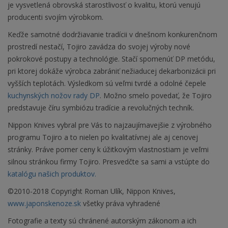
je vysvetlená obrovská starostlivosť o kvalitu, ktorú venujú
producenti svojím výrobkom.
Keďže samotné dodržiavanie tradícii v dnešnom konkurenčnom
prostredí nestačí, Tojiro zavádza do svojej výroby nové
pokrokové postupy a technológie. Stačí spomenúť DP metódu,
pri ktorej dokáže výrobca zabrániť nežiaducej dekarbonizácii pri
vyšších teplotách. Výsledkom sú veľmi tvrdé a odolné čepele
kuchynských nožov rady DP
. Možno smelo povedať, že Tojiro
predstavuje číru symbiózu tradície a revolučných techník.
Nippon Knives vybral pre Vás to najzaujímavejšie z výrobného
programu Tojiro a to nielen po kvalitatívnej ale aj cenovej
stránky. Práve pomer ceny k úžitkovým vlastnostiam je veľmi
silnou stránkou firmy Tojiro. Presvedčte sa sami a vstúpte do
katalógu našich produktov.
©2010-2018 Copyright Roman Ulík, Nippon Knives,
www.japonskenoze.sk
všetky práva vyhradené
Fotografie a texty sú chránené autorským zákonom a ich