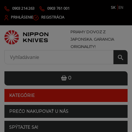
SK
EN
0903 214 263
0903 761 001
PRIHLÁSENIE
REGISTRÁCIA
PRIAMY DOVOZ Z
JAPONSKA. GARANCIA
ORIGINALITY!
0
KATEGÓRIE
PREČO NAKUPOVAŤ U NÁS
SPÝTAJTE SA!