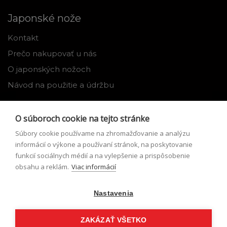
Japonské nože
Kontakt
Prečo nakupovať u nás
O japonských nožoch
Návod na použitie a údržbu
Nástroje
O súboroch cookie na tejto stránke
Registrácia
Súbory cookie používame na zhromažďovanie a analýzu
Môj profil
informácií o výkone a používaní stránok, na poskytovanie
funkcií sociálnych médií a na vylepšenie a prispôsobenie
Zabudnuté heslo
obsahu a reklám.
Viac informácií
Odstúpenie od zmluvy
Nastavenia
Podmienky odstúpenia od zmluvy
Formulár pre odstúpenie od zmluvy
ZAKÁZAŤ VŠETKO