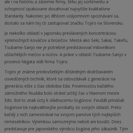
ale i na históriu a zázemie firmy, šírku jej sortimentu a
schopnosť opakovane dosahovať najvyššie kvalitatívne
štandardy. Nakoniec po dlhšom vzájomnom spoznávaní sa,
dostalo sa nám tej cti zastupovať značku Tojiro na Slovensku.
Je niekoľko oblastí v Japonsku preslávených koncentráciou
výnimočných kováčov a brúsičov. Mestá ako Seki, Sakai, Takefu,
Tsubame-Sanjo nie je potrebné predstavovať milovníkom
ušľachtilých mečov a nožov. A práve v oblasti Tsubame-Sanjo v
provincii Niigata sídli firma Tojiro.
Tojiro je známe predovšetkým dôsledným dodržiavaním
osvedčených techník, ktoré sa odovzdávali z generácie na
generáciu ešte z čias obdobia Eda. Povinnosťou každého
zámožného feudála bolo stráviť určitý čas v hlavnom meste
Edo. Bol to znak úcty k vládnucemu šogúnovi. Feudáli prinášali
šogúnovi tie najkvalitnejšie produkty zo svojich oblastí. Preto
každý z nich zamestnával na svojom panstve tých najlepších
remeselníkov. Výnimkou samozrejme neboli ani kováči. Dnes
predstavuje pre japonského výrobcu šogúna jeho zákazník. Tým