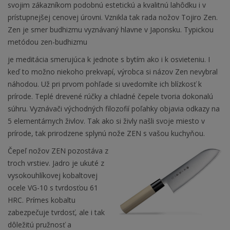
svojim zákazníkom podobnú estetickú a kvalitnú lahôdku i v
prístupnejšej cenovej úrovni. Vznikla tak rada nožov Tojiro Zen.
Zen je smer budhizmu vyznávaný hlavne v Japonsku. Typickou
metódou zen-budhizmu
je meditácia smerujúca k jednote s bytím ako i k osvieteniu. I
keď to možno niekoho prekvapí, výrobca si názov Zen nevybral
náhodou. Už pri prvom pohľade si uvedomíte ich blízkosť k
prírode. Teplé drevené rúčky a chladné čepele tvoria dokonalú
súhru. Vyznávači východných filozofií poľahky objavia odkazy na
5 elementárnych živlov. Tak ako si živly našli svoje miesto v
prírode, tak prirodzene splynú nože ZEN s vašou kuchyňou.
Čepeľ nožov ZEN pozostáva z
troch vrstiev. Jadro je ukuté z
vysokouhlíkovej kobaltovej
ocele VG-10 s tvrdosťou 61
HRC. Prímes kobaltu
zabezpečuje tvrdosť, ale i tak
dôležitú pružnosť a