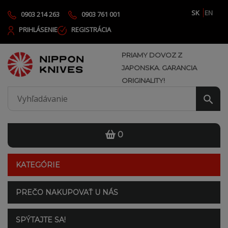
SK
EN
0903 214 263
0903 761 001
PRIHLÁSENIE
REGISTRÁCIA
PRIAMY DOVOZ Z
JAPONSKA. GARANCIA
ORIGINALITY!
0
KATEGÓRIE
PREČO NAKUPOVAŤ U NÁS
SPÝTAJTE SA!