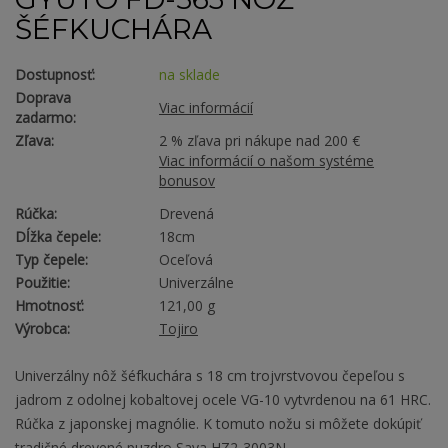
ŠÉFKUCHÁRA
Dostupnosť:
na sklade
Doprava
Viac informácií
zadarmo:
Zľava:
2 % zľava pri nákupe nad 200 €
Viac informácií o našom systéme
bonusov
Rúčka:
Drevená
Dĺžka čepele:
18cm
Typ čepele:
Oceľová
Použitie:
Univerzálne
Hmotnosť:
121,00 g
Výrobca:
Tojiro
Univerzálny nôž šéfkuchára s 18 cm trojvrstvovou čepeľou s
jadrom z odolnej kobaltovej ocele VG-10 vytvrdenou na 61 HRC.
Rúčka z japonskej magnólie. K tomuto nožu si môžete dokúpiť
tradičné drevené puzdro Saya HZ2-3003N.