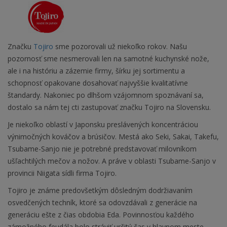
Značku
Tojiro
sme pozorovali už niekoľko rokov. Našu
pozornosť sme nesmerovali len na samotné kuchynské nože,
ale i na históriu a zázemie firmy, šírku jej sortimentu a
schopnosť opakovane dosahovať najvyššie kvalitatívne
štandardy. Nakoniec po dlhšom vzájomnom spoznávaní sa,
dostalo sa nám tej cti zastupovať značku Tojiro na Slovensku.
Je niekoľko oblastí v Japonsku preslávených koncentráciou
výnimočných kováčov a brúsičov. Mestá ako Seki, Sakai, Takefu,
Tsubame-Sanjo nie je potrebné predstavovať milovníkom
ušľachtilých mečov a nožov. A práve v oblasti Tsubame-Sanjo v
provincii Niigata sídli firma Tojiro.
Tojiro je známe predovšetkým dôsledným dodržiavaním
osvedčených techník, ktoré sa odovzdávali z generácie na
generáciu ešte z čias obdobia Eda. Povinnosťou každého
zámožného feudála bolo stráviť určitý čas v hlavnom meste