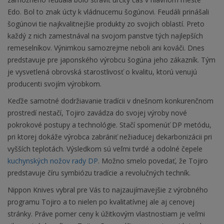
Edo. Bol to znak úcty k vládnucemu šogúnovi. Feudáli prinášali
šogúnovi tie najkvalitnejšie produkty zo svojich oblastí. Preto
každý z nich zamestnával na svojom panstve tých najlepších
remeselníkov. Výnimkou samozrejme neboli ani kováči. Dnes
predstavuje pre japonského výrobcu šogúna jeho zákazník. Tým
je vysvetlená obrovská starostlivosť o kvalitu, ktorú venujú
producenti svojím výrobkom.
Keďže samotné dodržiavanie tradícii v dnešnom konkurenčnom
prostredí nestačí, Tojiro zavádza do svojej výroby nové
pokrokové postupy a technológie. Stačí spomenúť DP metódu,
pri ktorej dokáže výrobca zabrániť nežiaducej dekarbonizácii pri
vyšších teplotách. Výsledkom sú veľmi tvrdé a odolné čepele
kuchynských nožov rady DP
. Možno smelo povedať, že Tojiro
predstavuje číru symbiózu tradície a revolučných techník.
Nippon Knives vybral pre Vás to najzaujímavejšie z výrobného
programu Tojiro a to nielen po kvalitatívnej ale aj cenovej
stránky. Práve pomer ceny k úžitkovým vlastnostiam je veľmi