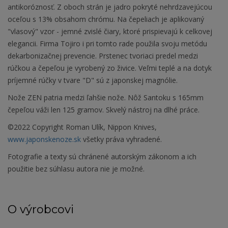
antikoróznosť. Z oboch strán je jadro pokryté nehrdzavejúcou
oceľou s 13% obsahom chrómu. Na čepeliach je aplikovaný
"vlasový" vzor - jemné zvislé čiary, ktoré prispievajú k celkovej
elegancii. Firma Tojiro i pri tomto rade použila svoju metódu
dekarbonizačnej prevencie. Prstenec tvoriaci predel medzi
rúčkou a čepeľou je vyrobený zo živice. Veľmi teplé a na dotyk
príjemné rúčky v tvare "D" sú z japonskej magnólie.
Nože ZEN patria medzi ľahšie nože. Nôž Santoku s 165mm
čepeľou váži len 125 gramov. Skvelý nástroj na dlhé práce.
©2022 Copyright Roman Ulík, Nippon Knives,
www.japonskenoze.sk
všetky práva vyhradené.
Fotografie a texty sú chránené autorským zákonom a ich
použitie bez súhlasu autora nie je možné.
O výrobcovi