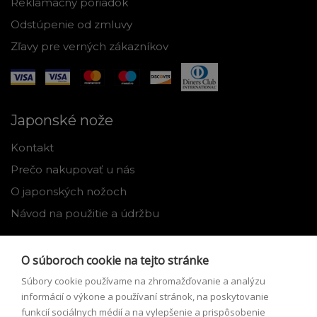
Reklamačný poriadok
Odstúpenie od zmluvy
Zľavy pre verných zákazníkov
Japonské nože
Kontakt
Prečo nakupovať u nás
O japonských nožoch
Návod na použitie a údržbu
Nástroje
O súboroch cookie na tejto stránke
Registrácia
Súbory cookie používame na zhromažďovanie a analýzu
Môj profil
informácií o výkone a používaní stránok, na poskytovanie
funkcií sociálnych médií a na vylepšenie a prispôsobenie
Zabudnuté heslo