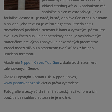
oblastí strednej Afriky. S padoukom má
spoločné nielen miesto výskytu, ale i
fyzikálne vlastnosti. Je tvrdé, husté, odolávajúce oteru, plesniam
a hnilobe. Jeho textúra je veľmi elegantná. Strieda sa tu
tmavohnedý podklad s čiernymi žilkami a výraznými pórmi. Pre
svoj zjav často supluje nedostatkový eben. Je vyhľadávaným
materiálom pre výrobu nábytku a dekoračných predmetov.
Predel medzi rúčkou a prstencom tvorí krúžok z bieleho
umelého mramoru.
Akadémia
Nippon Knives Top Gun
získala troch nadmieru
talentovaných členov.
©2023 Copyright Roman Ulík, Nippon Knives,
www.japonskenoze.sk
všetky práva vyhradené.
Fotografie a texty sú chránené autorským zákonom a ich
použitie bez súhlasu autora nie je možné.