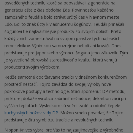
osvedčených techník, ktoré sa odovzdávali z generácie na
generáciu ešte z čias obdobia Eda. Povinnosťou každého
zámožného feudála bolo stráviť určitý čas v hlavnom meste
Edo. Bol to znak úcty k vládnucemu šogúnovi. Feudáli prinášali
šogúnovi tie najkvalitnejšie produkty zo svojich oblastí. Preto
každý z nich zamestnával na svojom panstve tých najlepších
remeselníkov. Výnimkou samozrejme neboli ani kováči. Dnes
predstavuje pre japonského výrobcu šogúna jeho zákazník. Tým
je vysvetlená obrovská starostlivosť o kvalitu, ktorú venujú
producenti svojím výrobkom.
Keďže samotné dodržiavanie tradícii v dnešnom konkurenčnom
prostredí nestačí, Tojiro zavádza do svojej výroby nové
pokrokové postupy a technológie. Stačí spomenúť DP metódu,
pri ktorej dokáže výrobca zabrániť nežiaducej dekarbonizácii pri
vyšších teplotách. Výsledkom sú veľmi tvrdé a odolné čepele
kuchynských nožov rady DP
. Možno smelo povedať, že Tojiro
predstavuje číru symbiózu tradície a revolučných techník.
Nippon Knives vybral pre Vás to najzaujímavejšie z výrobného