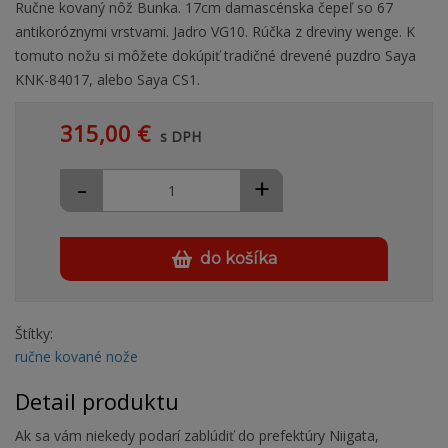
Ručne kovaný nôž Bunka. 17cm damascénska čepeľ so 67
antikoróznymi vrstvami. Jadro VG10. Rúčka z dreviny wenge. K
tomuto nožu si môžete dokúpiť tradičné drevené puzdro Saya
KNK-84017, alebo Saya CS1.
315,00 €
s DPH
-
+
do košíka
Štítky:
ručne kované nože
Detail produktu
Ak sa vám niekedy podarí zablúdiť do prefektúry Niigata,