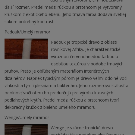
ďalší rozmer. Predel medzi rúčkou a prstencom je vytvorený
krúžkom z exotického ebenu. Jeho tmavá farba dodáva svetlej
sakure potrebný kontrast.
Padouk/Umelý mramor
Padouk je tropické drevo z oblasti
rovníkovej Afriky. Je charakteristické
výraznou červenohnedou farbou a
osobitou textúrou v podobe tmavých
pruhov. Preto je obľúbeným materiálom interiérových
dizajnérov. Napriek typickým pórom je drevo veľmi odolné voči
vlhkosti a tým i plesniam a baktériám. Jeho rozmerová stálosť a
odolnosť voči oteru ho predurčujú pre výrobu luxusných
podlahových krytín. Predel medzi rúčkou a prstencom tvorí
dekoračný krúžok z bieleho umelého mramoru.
Wenge/Umelý mramor
Wenge je vzácne tropické drevo
pochádzajúce podobne ako Padouk z