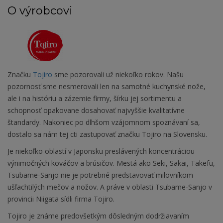
O výrobcovi
Značku
Tojiro
sme pozorovali už niekoľko rokov. Našu
pozornosť sme nesmerovali len na samotné kuchynské nože,
ale i na históriu a zázemie firmy, šírku jej sortimentu a
schopnosť opakovane dosahovať najvyššie kvalitatívne
štandardy. Nakoniec po dlhšom vzájomnom spoznávaní sa,
dostalo sa nám tej cti zastupovať značku Tojiro na Slovensku.
Je niekoľko oblastí v Japonsku preslávených koncentráciou
výnimočných kováčov a brúsičov. Mestá ako Seki, Sakai, Takefu,
Tsubame-Sanjo nie je potrebné predstavovať milovníkom
ušľachtilých mečov a nožov. A práve v oblasti Tsubame-Sanjo v
provincii Niigata sídli firma Tojiro.
Tojiro je známe predovšetkým dôsledným dodržiavaním