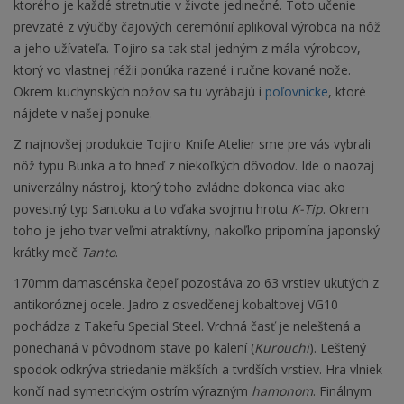
ktorého je každé stretnutie v živote jedinečné. Toto učenie
prevzaté z výučby čajových ceremónií aplikoval výrobca na nôž
a jeho užívateľa. Tojiro sa tak stal jedným z mála výrobcov,
ktorý vo vlastnej réžii ponúka razené i ručne kované nože.
Okrem kuchynských nožov sa tu vyrábajú i
poľovnícke
, ktoré
nájdete v našej ponuke.
Z najnovšej produkcie Tojiro Knife Atelier sme pre vás vybrali
nôž typu Bunka a to hneď z niekoľkých dôvodov. Ide o naozaj
univerzálny nástroj, ktorý toho zvládne dokonca viac ako
povestný typ Santoku a to vďaka svojmu hrotu
K-Tip
. Okrem
toho je jeho tvar veľmi atraktívny, nakoľko pripomína japonský
krátky meč
Tanto
.
170mm damascénska čepeľ pozostáva zo 63 vrstiev ukutých z
antikoróznej ocele. Jadro z osvedčenej kobaltovej VG10
pochádza z Takefu Special Steel. Vrchná časť je neleštená a
ponechaná v pôvodnom stave po kalení (
Kurouchi
). Leštený
spodok odkrýva striedanie mäkších a tvrdších vrstiev. Hra vlniek
končí nad symetrickým ostrím výrazným
hamonom
. Finálnym