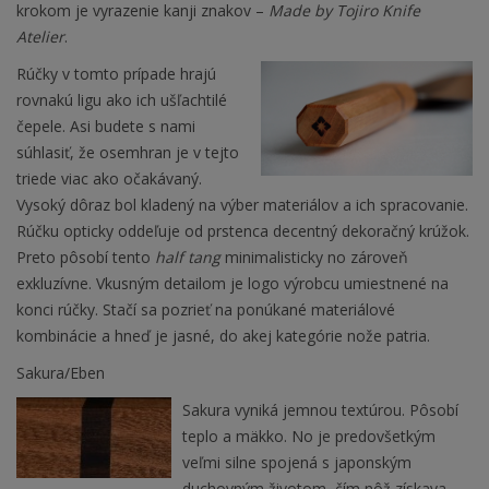
krokom je vyrazenie kanji znakov –
Made by Tojiro Knife
Atelier
.
Rúčky v tomto prípade hrajú
rovnakú ligu ako ich ušľachtilé
čepele. Asi budete s nami
súhlasiť, že osemhran je v tejto
triede viac ako očakávaný.
Vysoký dôraz bol kladený na výber materiálov a ich spracovanie.
Rúčku opticky oddeľuje od prstenca decentný dekoračný krúžok.
Preto pôsobí tento
half tang
minimalisticky no zároveň
exkluzívne. Vkusným detailom je logo výrobcu umiestnené na
konci rúčky. Stačí sa pozrieť na ponúkané materiálové
kombinácie a hneď je jasné, do akej kategórie nože patria.
Sakura/Eben
Sakura vyniká jemnou textúrou. Pôsobí
teplo a mäkko. No je predovšetkým
veľmi silne spojená s japonským
duchovným životom, čím nôž získava