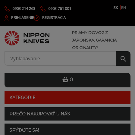
SK
EN
0903 214 263
0903 761 001
PRIHLÁSENIE
REGISTRÁCIA
PRIAMY DOVOZ Z
JAPONSKA. GARANCIA
ORIGINALITY!
0
KATEGÓRIE
PREČO NAKUPOVAŤ U NÁS
SPÝTAJTE SA!