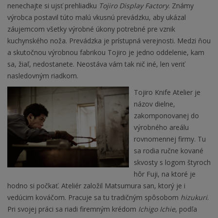
nenechajte si ujsť prehliadku
Tojiro Display Factory
. Známy
výrobca postavil túto malú vkusnú prevádzku, aby ukázal
záujemcom všetky výrobné úkony potrebné pre vznik
kuchynského noža. Prevádzka je prístupná verejnosti. Medzi ňou
a skutočnou výrobnou fabrikou Tojiro je jedno oddelenie, kam
sa, žiaľ, nedostanete. Neostáva vám tak nič iné, len veriť
nasledovným riadkom.
Tojiro Knife Atelier je
názov dielne,
zakomponovanej do
výrobného areálu
rovnomennej firmy. Tu
sa rodia ručne kované
skvosty s logom štyroch
hôr Fuji, na ktoré je
hodno si počkať. Ateliér založil Matsumura san, ktorý je i
vedúcim kováčom. Pracuje sa tu tradičným spôsobom
hizukuri
.
Pri svojej práci sa riadi firemným krédom
Ichigo Ichie
, podľa