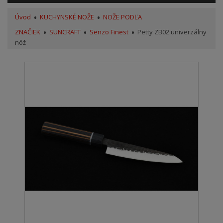
Úvod
KUCHYNSKÉ NOŽE
NOŽE PODĽA
ZNAČIEK
SUNCRAFT
Senzo Finest
Petty ZB02 univerzálny
nôž