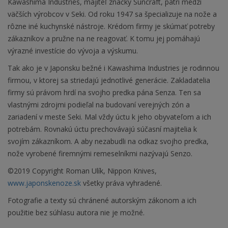
Kawashima Industries, majiteľ značky Suncraft, patrí medzi
väčších výrobcov v Seki. Od roku 1947 sa špecializuje na nože a
rôzne iné kuchynské nástroje. Krédom firmy je skúmať potreby
zákazníkov a pružne na ne reagovať. K tomu jej pomáhajú
výrazné investície do vývoja a výskumu.
Tak ako je v Japonsku bežné i Kawashima Industries je rodinnou
firmou, v ktorej sa striedajú jednotlivé generácie. Zakladatelia
firmy sú právom hrdí na svojho predka pána Senza. Ten sa
vlastnými zdrojmi podieľal na budovaní verejných zón a
zariadení v meste Seki. Mal vždy úctu k jeho obyvateľom a ich
potrebám. Rovnakú úctu prechovávajú súčasní majitelia k
svojím zákazníkom. A aby nezabudli na odkaz svojho predka,
nože vyrobené firemnými remeselníkmi nazývajú Senzo.
©2019 Copyright Roman Ulík, Nippon Knives,
www.japonskenoze.sk
všetky práva vyhradené.
Fotografie a texty sú chránené autorským zákonom a ich
použitie bez súhlasu autora nie je možné.