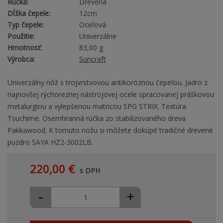
Rúčka:
Drevená
Dĺžka čepele:
12cm
Typ čepele:
Oceľová
Použitie:
Univerzálne
Hmotnosť:
83,00 g
Výrobca:
Suncraft
Univerzálny nôž s trojvrstvovou antikoróznou čepeľou. Jadro z
najnovšej rýchoreznej nástrojovej ocele spracovanej práškovou
metalurgiou a vylepšenou matricou SPG STRIX. Textúra
Tsuchime. Osemhranná rúčka zo stabilizovaného dreva
Pakkawood. K tomuto nožu si môžete dokúpiť tradičné drevené
puzdro SAYA HZ2-3002LB.
220,00 €
s DPH
-
+