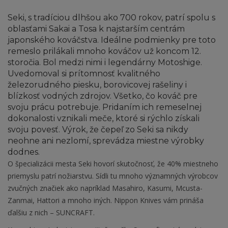
Seki, s tradíciou dlhšou ako 700 rokov, patrí spolu s
oblasťami Sakai a Tosa k najstarším centrám
japonského kováčstva. Ideálne podmienky pre toto
remeslo prilákali mnoho kováčov už koncom 12.
storočia. Bol medzi nimi i legendárny Motoshige.
Uvedomoval si prítomnosť kvalitného
železorudného piesku, borovicovej rašeliny i
blízkosť vodných zdrojov. Všetko, čo kováč pre
svoju prácu potrebuje. Pridaním ich remeselnej
dokonalosti vznikali meče, ktoré si rýchlo získali
svoju povesť. Výrok, že čepeľ zo Seki sa nikdy
neohne ani nezlomí, sprevádza miestne výrobky
dodnes.
O špecializácii mesta Seki hovorí skutočnosť, že 40% miestneho
priemyslu patrí nožiarstvu. Sídli tu mnoho významných výrobcov
zvučných značiek ako napríklad Masahiro, Kasumi, Mcusta-
Zanmai, Hattori a mnoho iných. Nippon Knives vám prináša
ďalšiu z nich – SUNCRAFT.