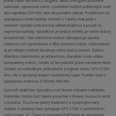
pokiaľ čepeľ vyrobenú z Aogami, alebo Shirogami pohodlne
nabrúsite, vytvarovať ostrie z podobne tvrdých práškových ocelí
ako napríklad ZDP189, vám dá poriadne zabrať. Problémom sú
vystupujúce tvrdé karbidy. Inžinieri z Takefu však prišli s
riešením. Vyrobili tvrdý kovový základ (matricu) a použili čo
najmenšie karbidy. Výsledkom je tvrdosť 65HRC pri veľmi dobrej
brúsiteľnosti. Táto extrémna tvrdosť zabezpečuje vysokú
odolnosť voči opotrebeniu a dlhú životnosť ostria. Húževnatosť
aj pri takejto tvrdosti dosahuje veľmi slušnú úroveň. Ďalšou
dôležitou vlastnosťou je antikorózny charakter ocele vďaka
kompaktnej matrici. Ostalo už len pokrstiť práve narodené dieťa.
Oceliari sa rozhodli pre jednoduché a logické meno: SPG STRIX.
Áno, ide o vývojový stupeň osvedčenej Super Powder Gold s
vylepšenou matricou STRONG MATRIX.
Suncraft obalil túto špeciálnu oceľ dvomi vrstvami mäkšieho
materiálu. Hornú časť čepele ponechal v tmavej
Kurouchi
verzii
s textúrou
Tsuchime
(údery kladivom) a vyrazenými kanji
znakmi. V spodnej časti vystupuje SPG STRIX v symetrickom
ostrí v tvare „V“. Čepeľ je narazená (half tang) do elegantnej