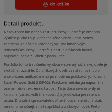
do košíka
Detail produktu
Názov tohto luxusného zástupcu firmy Suncraft je omnoho
výstižnejší ako to je v prípade série
Senzo Retro
. Senzo
znamená, že nôž bol vyrobený výlučne kmeňovými
remeselníkmi firmy Suncraft. Finest je prívlastok hodný
najnovšej ocele z Takefu Special Steel.
Portfólio tohto tradičného výrobcu vrstvenej nožiarskej ocele je
skutočne rozsiahle. Od uhlíkových ocelí, cez zliatinové, polo-
antikorózne, antikorózne až po modernú práškovú rýchloreznú
Super Powder Gold 2 (SPG2). Prášková metalurgia napomáha
oceliam získať extrémnu tvrdosť. Tá je dosahovaná tvrdými
karbidmi (vanád, volfrám, kobalt...) a je dôležitá pre retenciu
ostria. Druhotná spracovateľnosť takéhoto materiálu je však
omnoho náročnejšia než napríklad u uhlíkových ocelí. Preto