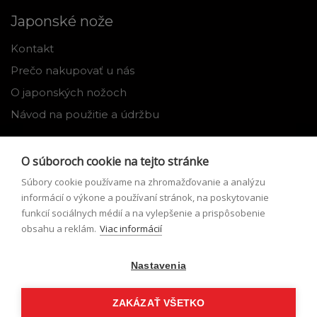
Japonské nože
Kontakt
Prečo nakupovať u nás
O japonských nožoch
Návod na použitie a údržbu
Nástroje
O súboroch cookie na tejto stránke
Registrácia
Súbory cookie používame na zhromažďovanie a analýzu
Môj profil
informácií o výkone a používaní stránok, na poskytovanie
funkcií sociálnych médií a na vylepšenie a prispôsobenie
Zabudnuté heslo
obsahu a reklám.
Viac informácií
Odstúpenie od zmluvy
Nastavenia
Podmienky odstúpenia od zmluvy
Formulár pre odstúpenie od zmluvy
ZAKÁZAŤ VŠETKO