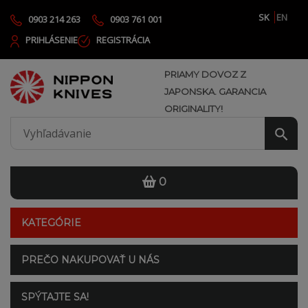
SK
EN
0903 214 263
0903 761 001
PRIHLÁSENIE
REGISTRÁCIA
PRIAMY DOVOZ Z
JAPONSKA. GARANCIA
ORIGINALITY!
0
KATEGÓRIE
PREČO NAKUPOVAŤ U NÁS
SPÝTAJTE SA!