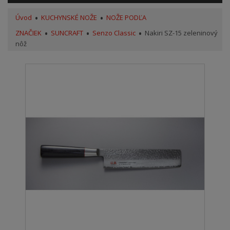
Úvod
KUCHYNSKÉ NOŽE
NOŽE PODĽA
ZNAČIEK
SUNCRAFT
Senzo Classic
Nakiri SZ-15 zeleninový
nôž