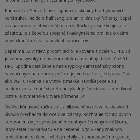
Rada nožov Senzo Classic spadá do skupiny tkz. hybridných
konštrukcií. Nejde o half tang, ale ani o klasický full tang. Čepeľ
má navarenú oceľovú záštitu a trň. Rúčka, presne lícujúca so
záštitou, je s čepeľou spojená fixačným lepidlom. Ide o veľmi
pevnú konštrukciu i napriek absencii nitov.
Čepeľ má 33 vrstiev, pričom jadro je kované z ocele VG-10. Tá
je známa vysokým obsahom uhlíka a dosahuje tvrdosť až 61
HRC. Spodná časť čepele nesie typický damascénsky vzor s
naznačeným hamonom, pričom jej vrchná časť je tepaná. Tak
ako VG-10 i vonkajšie vrstvy z mäkšej i tvrdšej ocele sú
antikorózne a čepeľ si preto nevyžaduje špeciálnu starostlivosť.
Ostrie je symetrické v tvare písmena „V“.
Oválna kónusová rúčka zo stabilizovaného dreva pakkawood
plynulo prechádza do oceľovej záštity. Rozhranie týchto dvoch
komponentov je vymedzené decentným červeným krúžkom,
ktorý esteticky nadväzuje na červené logo v kanji znakoch
umiestnené na čepeli. Všetky detaily sú spracované na vysokej