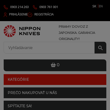
SK
EN
0903 214 263
0903 761 001
PRIHLÁSENIE
REGISTRÁCIA
PRIAMY DOVOZ Z
JAPONSKA. GARANCIA
ORIGINALITY!
0
KATEGÓRIE
PREČO NAKUPOVAŤ U NÁS
SPÝTAJTE SA!