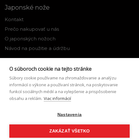
Japonské nože
Kontakt
Prečo nakupovať u nás
O japonských nožoch
Návod na použitie a údržbu
Nástroje
O súboroch cookie na tejto stránke
Registrácia
Súbory cookie používame na zhromažďovanie a analýzu
Môj profil
informácií o výkone a používaní stránok, na poskytovanie
funkcií sociálnych médií a na vylepšenie a prispôsobenie
Zabudnuté heslo
obsahu a reklám.
Viac informácií
Odstúpenie od zmluvy
Nastavenia
Podmienky odstúpenia od zmluvy
Formulár pre odstúpenie od zmluvy
ZAKÁZAŤ VŠETKO