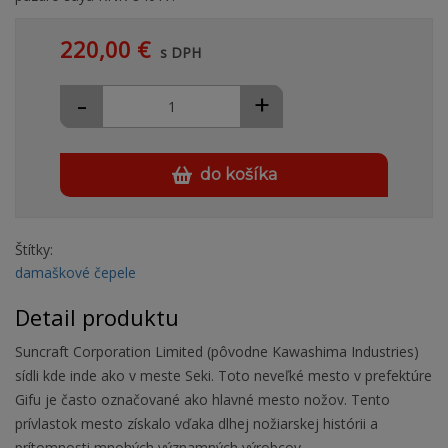
220,00 €
s DPH
-
+
do košíka
Štítky:
damaškové čepele
Detail produktu
Suncraft Corporation Limited (pôvodne Kawashima Industries)
sídli kde inde ako v meste Seki. Toto neveľké mesto v prefektúre
Gifu je často označované ako hlavné mesto nožov. Tento
prívlastok mesto získalo vďaka dlhej nožiarskej histórii a
prítomnosti mnohých významných výrobcov.