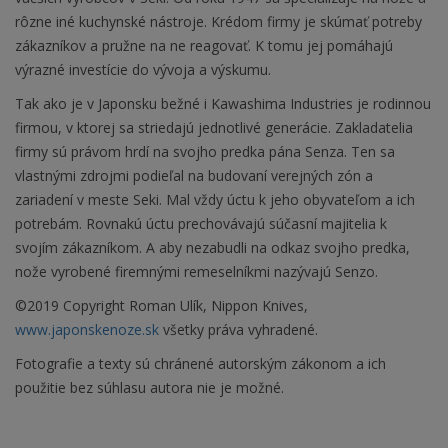
rôzne iné kuchynské nástroje. Krédom firmy je skúmať potreby
zákazníkov a pružne na ne reagovať. K tomu jej pomáhajú
výrazné investície do vývoja a výskumu.
Tak ako je v Japonsku bežné i Kawashima Industries je rodinnou
firmou, v ktorej sa striedajú jednotlivé generácie. Zakladatelia
firmy sú právom hrdí na svojho predka pána Senza. Ten sa
vlastnými zdrojmi podieľal na budovaní verejných zón a
zariadení v meste Seki. Mal vždy úctu k jeho obyvateľom a ich
potrebám. Rovnakú úctu prechovávajú súčasní majitelia k
svojím zákazníkom. A aby nezabudli na odkaz svojho predka,
nože vyrobené firemnými remeselníkmi nazývajú Senzo.
©2019 Copyright Roman Ulík, Nippon Knives,
www.japonskenoze.sk
všetky práva vyhradené.
Fotografie a texty sú chránené autorským zákonom a ich
použitie bez súhlasu autora nie je možné.