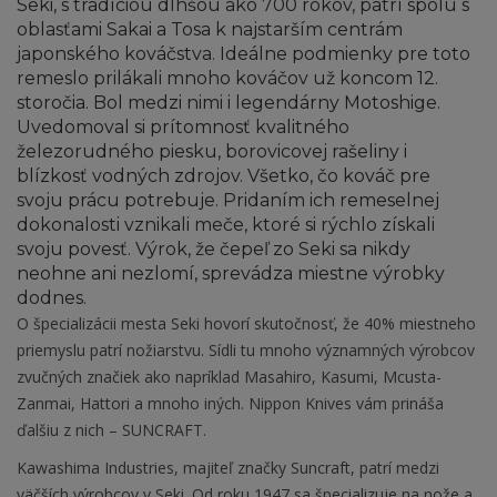
Seki, s tradíciou dlhšou ako 700 rokov, patrí spolu s
oblasťami Sakai a Tosa k najstarším centrám
japonského kováčstva. Ideálne podmienky pre toto
remeslo prilákali mnoho kováčov už koncom 12.
storočia. Bol medzi nimi i legendárny Motoshige.
Uvedomoval si prítomnosť kvalitného
železorudného piesku, borovicovej rašeliny i
blízkosť vodných zdrojov. Všetko, čo kováč pre
svoju prácu potrebuje. Pridaním ich remeselnej
dokonalosti vznikali meče, ktoré si rýchlo získali
svoju povesť. Výrok, že čepeľ zo Seki sa nikdy
neohne ani nezlomí, sprevádza miestne výrobky
dodnes.
O špecializácii mesta Seki hovorí skutočnosť, že 40% miestneho
priemyslu patrí nožiarstvu. Sídli tu mnoho významných výrobcov
zvučných značiek ako napríklad Masahiro, Kasumi, Mcusta-
Zanmai, Hattori a mnoho iných. Nippon Knives vám prináša
ďalšiu z nich – SUNCRAFT.
Kawashima Industries, majiteľ značky Suncraft, patrí medzi
väčších výrobcov v Seki. Od roku 1947 sa špecializuje na nože a