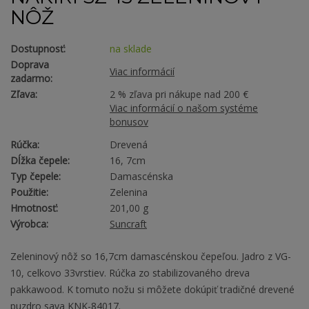
NÔŽ
Dostupnosť:
na sklade
Doprava
Viac informácií
zadarmo:
Zľava:
2 % zľava pri nákupe nad 200 €
Viac informácií o našom systéme
bonusov
Rúčka:
Drevená
Dĺžka čepele:
16, 7cm
Typ čepele:
Damascénska
Použitie:
Zelenina
Hmotnosť:
201,00 g
Výrobca:
Suncraft
Zeleninový nôž so 16,7cm damascénskou čepeľou. Jadro z VG-
10, celkovo 33vrstiev. Rúčka zo stabilizovaného dreva
pakkawood. K tomuto nožu si môžete dokúpiť tradičné drevené
puzdro saya KNK-84017.