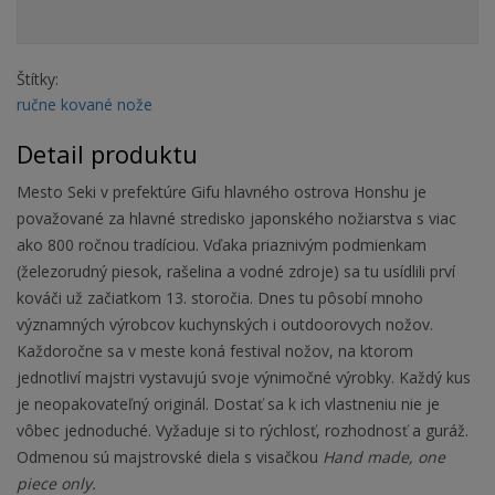
Štítky:
ručne kované nože
Detail produktu
Mesto Seki v prefektúre Gifu hlavného ostrova Honshu je
považované za hlavné stredisko japonského nožiarstva s viac
ako 800 ročnou tradíciou. Vďaka priaznivým podmienkam
(železorudný piesok, rašelina a vodné zdroje) sa tu usídlili prví
kováči už začiatkom 13. storočia. Dnes tu pôsobí mnoho
významných výrobcov kuchynských i outdoorovych nožov.
Každoročne sa v meste koná festival nožov, na ktorom
jednotliví majstri vystavujú svoje výnimočné výrobky. Každý kus
je neopakovateľný originál. Dostať sa k ich vlastneniu nie je
vôbec jednoduché. Vyžaduje si to rýchlosť, rozhodnosť a guráž.
Odmenou sú majstrovské diela s visačkou
Hand made, one
piece only.