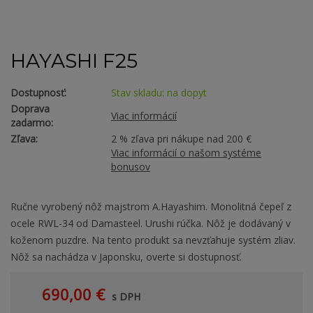
HAYASHI F25
Dostupnosť:
Stav skladu: na dopyt
Doprava
Viac informácií
zadarmo:
Zľava:
2 % zľava pri nákupe nad 200 €
Viac informácií o našom systéme
bonusov
Ručne vyrobený nôž majstrom A.Hayashim. Monolitná čepeľ z
ocele RWL-34 od Damasteel. Urushi rúčka. Nôž je dodávaný v
koženom puzdre. Na tento produkt sa nevzťahuje systém zliav.
Nôž sa nachádza v Japonsku, overte si dostupnosť.
690,00 €
s DPH