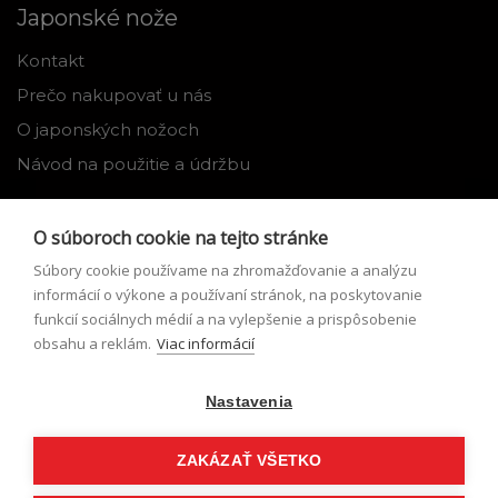
Japonské nože
Kontakt
Prečo nakupovať u nás
O japonských nožoch
Návod na použitie a údržbu
Nástroje
O súboroch cookie na tejto stránke
Registrácia
Súbory cookie používame na zhromažďovanie a analýzu
Môj profil
informácií o výkone a používaní stránok, na poskytovanie
funkcií sociálnych médií a na vylepšenie a prispôsobenie
Zabudnuté heslo
obsahu a reklám.
Viac informácií
Odstúpenie od zmluvy
Nastavenia
Podmienky odstúpenia od zmluvy
Formulár pre odstúpenie od zmluvy
ZAKÁZAŤ VŠETKO