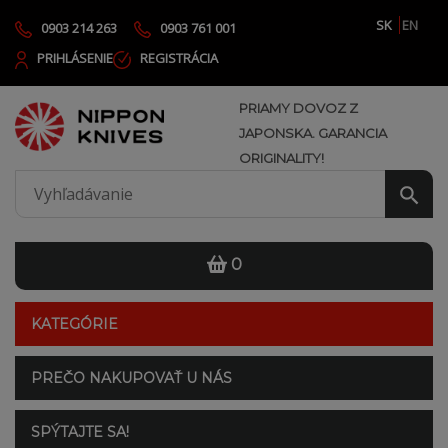
SK
EN
0903 214 263
0903 761 001
PRIHLÁSENIE
REGISTRÁCIA
PRIAMY DOVOZ Z
JAPONSKA. GARANCIA
ORIGINALITY!
0
KATEGÓRIE
PREČO NAKUPOVAŤ U NÁS
SPÝTAJTE SA!