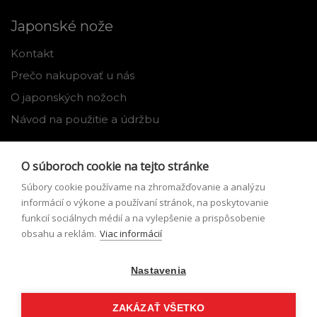
Japonské nože
Kontakt
Prečo nakupovať u nás
O japonských nožoch
Návod na použitie a údržbu
Nástroje
O súboroch cookie na tejto stránke
Registrácia
Súbory cookie používame na zhromažďovanie a analýzu
Môj profil
informácií o výkone a používaní stránok, na poskytovanie
funkcií sociálnych médií a na vylepšenie a prispôsobenie
Zabudnuté heslo
obsahu a reklám.
Viac informácií
Odstúpenie od zmluvy
Nastavenia
Podmienky odstúpenia od zmluvy
Formulár pre odstúpenie od zmluvy
ZAKÁZAŤ VŠETKO