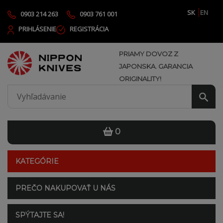
SK
EN
0903 214 263
0903 761 001
PRIHLÁSENIE
REGISTRÁCIA
PRIAMY DOVOZ Z
JAPONSKA. GARANCIA
ORIGINALITY!
0
KATEGÓRIE
PREČO NAKUPOVAŤ U NÁS
SPÝTAJTE SA!