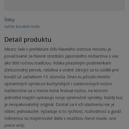
Štítky:
ručne kované nože
Detail produktu
Mesto Seki v prefektúre Gifu hlavného ostrova Honshu je
považované za hlavné stredisko japonského nožiarstva s viac
ako 800 ročnou tradíciou. Vďaka priaznivým podmienkam
(železorudný piesok, rašelina a vodné zdroje) sa tu usídlili prví
kováči už začiatkom 13. storočia. Dnes tu pôsobí mnoho
významných výrobcov kuchynských i outdoorovych nožov.
Každoročne sa v meste koná festival nožov, na ktorom
jednotliví majstri vystavujú svoje výnimočné výrobky. Každý kus
je neopakovateľný originál. Dostať sa k ich vlastneniu nie je
vôbec jednoduché. Vyžaduje si to rýchlosť, rozhodnosť a guráž.
Odmenou sú majstrovské diela s visačkou
Hand made, one
piece only.