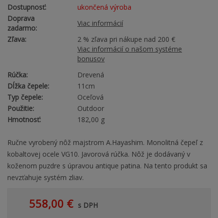
Dostupnosť:
ukončená výroba
Doprava
Viac informácií
zadarmo:
Zľava:
2 % zľava pri nákupe nad 200 €
Viac informácií o našom systéme
bonusov
Rúčka:
Drevená
Dĺžka čepele:
11cm
Typ čepele:
Oceľová
Použitie:
Outdoor
Hmotnosť:
182,00 g
Ručne vyrobený nôž majstrom A.Hayashim. Monolitná čepeľ z
kobaltovej ocele VG10. Javorová rúčka. Nôž je dodávaný v
koženom puzdre s úpravou antique patina. Na tento produkt sa
nevzťahuje systém zliav.
558,00 €
s DPH