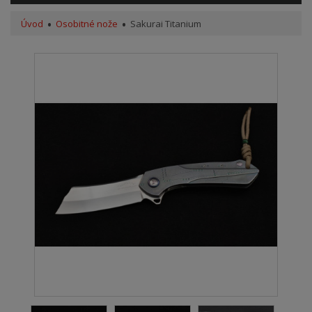
Úvod
Osobitné nože
Sakurai Titanium