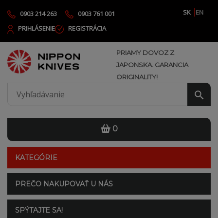
SK
EN
0903 214 263
0903 761 001
PRIHLÁSENIE
REGISTRÁCIA
PRIAMY DOVOZ Z
JAPONSKA. GARANCIA
ORIGINALITY!
0
KATEGÓRIE
PREČO NAKUPOVAŤ U NÁS
SPÝTAJTE SA!