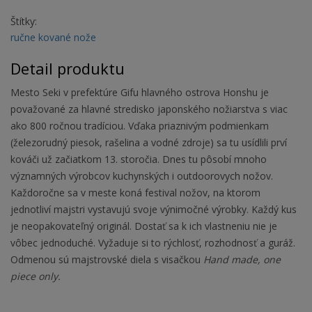
Štítky:
ručne kované nože
Detail produktu
Mesto Seki v prefektúre Gifu hlavného ostrova Honshu je
považované za hlavné stredisko japonského nožiarstva s viac
ako 800 ročnou tradíciou. Vďaka priaznivým podmienkam
(železorudný piesok, rašelina a vodné zdroje) sa tu usídlili prví
kováči už začiatkom 13. storočia. Dnes tu pôsobí mnoho
významných výrobcov kuchynských i outdoorovych nožov.
Každoročne sa v meste koná festival nožov, na ktorom
jednotliví majstri vystavujú svoje výnimočné výrobky. Každý kus
je neopakovateľný originál. Dostať sa k ich vlastneniu nie je
vôbec jednoduché. Vyžaduje si to rýchlosť, rozhodnosť a guráž.
Odmenou sú majstrovské diela s visačkou
Hand made, one
piece only.