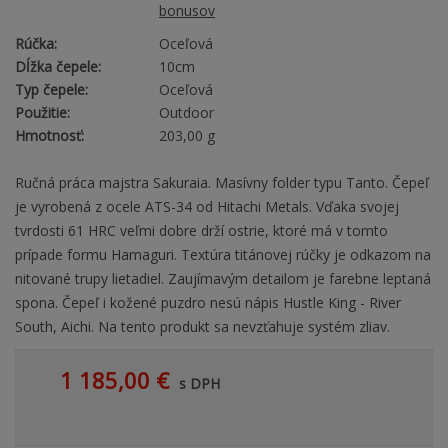
bonusov
Rúčka:
Oceľová
Dĺžka čepele:
10cm
Typ čepele:
Oceľová
Použitie:
Outdoor
Hmotnosť:
203,00 g
Ručná práca majstra Sakuraia. Masívny folder typu Tanto. Čepeľ
je vyrobená z ocele ATS-34 od Hitachi Metals. Vďaka svojej
tvrdosti 61 HRC veľmi dobre drží ostrie, ktoré má v tomto
prípade formu Hamaguri. Textúra titánovej rúčky je odkazom na
nitované trupy lietadiel. Zaujímavým detailom je farebne leptaná
spona. Čepeľ i kožené puzdro nesú nápis Hustle King - River
South, Aichi. Na tento produkt sa nevzťahuje systém zliav.
1 185,00 €
s DPH