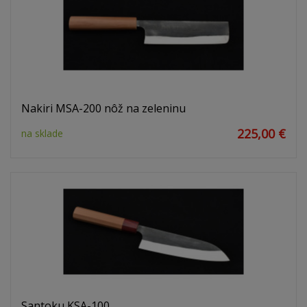
Nakiri MSA-200 nôž na zeleninu
225,00 €
na sklade
Santoku KSA-100