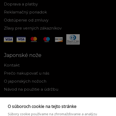
Doprava a platby
Reklamačný poriadok
Odstúpenie od zmluvy
Zľavy pre verných zákazníkov
Japonské nože
Kontakt
Prečo nakupovať u nás
O japonských nožoch
Návod na použitie a údržbu
Nástroje
O súboroch cookie na tejto stránke
Registrácia
Súbory cookie používame na zhromažďovanie a analýzu