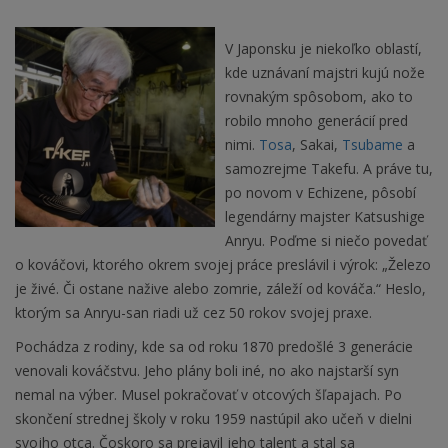
V Japonsku je niekoľko oblastí,
kde uznávaní majstri kujú nože
rovnakým spôsobom, ako to
robilo mnoho generácií pred
nimi.
Tosa
, Sakai,
Tsubame
a
samozrejme Takefu. A práve tu,
po novom v Echizene, pôsobí
legendárny majster Katsushige
Anryu. Poďme si niečo povedať
o kováčovi, ktorého okrem svojej práce preslávil i výrok: „Železo
je živé. Či ostane nažive alebo zomrie, záleží od kováča.“ Heslo,
ktorým sa Anryu-san riadi už cez 50 rokov svojej praxe.
Pochádza z rodiny, kde sa od roku 1870 predošlé 3 generácie
venovali kováčstvu. Jeho plány boli iné, no ako najstarší syn
nemal na výber. Musel pokračovať v otcových šľapajach. Po
skončení strednej školy v roku 1959 nastúpil ako učeň v dielni
svojho otca. Čoskoro sa prejavil jeho talent a stal sa