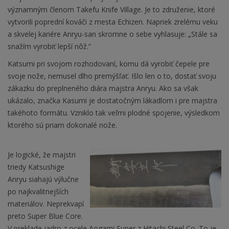
významným členom Takefu Knife Village. Je to združenie, ktoré
vytvorili poprední kováči z mesta Echizen. Napriek zrelému veku
a skvelej kariére Anryu-san skromne o sebe vyhlasuje: „Stále sa
snažím vyrobiť lepší nôž.“
Katsumi pri svojom rozhodovaní, komu dá vyrobiť čepele pre
svoje nože, nemusel dlho premýšľať. Išlo len o to, dostať svoju
zákazku do preplneného diára majstra Anryu. Ako sa však
ukázalo, značka Kasumi je dostatočným lákadlom i pre majstra
takéhoto formátu. Vzniklo tak veľmi plodné spojenie, výsledkom
ktorého sú priam dokonalé nože.
Je logické, že majstri
triedy Katsushige
Anryu siahajú výlučne
po najkvalitnejších
materiálov. Neprekvapí
preto Super Blue Core.
V preklade jadro z ocele Aogami Super z Hitachi Steel Co. To je