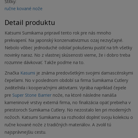
Štítky:
ručne kované nože
Detail produktu
Katsumi Sumikama pripravil tento rok pre nás mnoho
prekvapení. Na japonský konzervativizmus ozaj nezvyčajné.
Nebolo vôbec jednoduché odolať pokušeniu pustiť na trh všetky
novinky naraz. No z vlastnej skúsenosti vieme, že i dobro treba
rozumne dávkovať. Takže poďme na to.
Značka
Kasumi
je známa predovšetkým svojimi damascénskymi
čepeľami. No v poslednom období sa firma Sumikama Cutlery
zviditeľnila i kooperačnými aktivitami. Vyrába napríklad čepele
pre
Super Stone Barrier
nože, na ktoré následne nanáša
kameninové vrstvy externá firma, no finalizácia opäť prebieha v
priestoroch Sumikama Cutlery. No nezostalo len pri moderných
nožoch. Katsumi Sumikama sa rozhodol doplniť svoju kolekciu o
ručne kované nože z tradičných materiálov. A zvolil tú
najsprávnejšiu cestu.