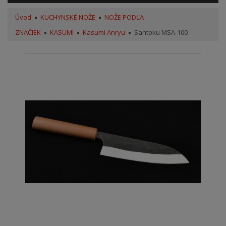
Úvod
KUCHYNSKÉ NOŽE
NOŽE PODĽA
ZNAČIEK
KASUMI
Kasumi Anryu
Santoku MSA-100