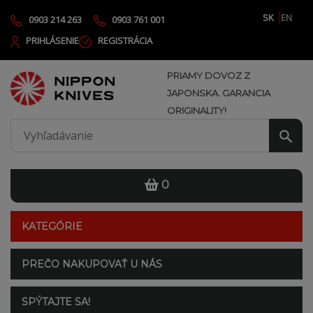
SK
EN
0903 214 263
0903 761 001
PRIHLÁSENIE
REGISTRÁCIA
PRIAMY DOVOZ Z
JAPONSKA. GARANCIA
ORIGINALITY!
0
KATEGÓRIE
PREČO NAKUPOVAŤ U NÁS
SPÝTAJTE SA!