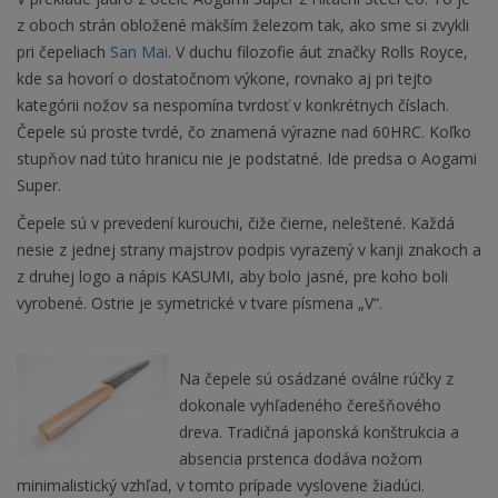
z oboch strán obložené mäkším železom tak, ako sme si zvykli
pri čepeliach
San Mai
. V duchu filozofie áut značky Rolls Royce,
kde sa hovorí o dostatočnom výkone, rovnako aj pri tejto
kategórii nožov sa nespomína tvrdosť v konkrétnych číslach.
Čepele sú proste tvrdé, čo znamená výrazne nad 60HRC. Koľko
stupňov nad túto hranicu nie je podstatné. Ide predsa o Aogami
Super.
Čepele sú v prevedení kurouchi, čiže čierne, neleštené. Každá
nesie z jednej strany majstrov podpis vyrazený v kanji znakoch a
z druhej logo a nápis KASUMI, aby bolo jasné, pre koho boli
vyrobené. Ostrie je symetrické v tvare písmena „V“.
Na čepele sú osádzané oválne rúčky z
dokonale vyhľadeného čerešňového
dreva. Tradičná japonská konštrukcia a
absencia prstenca dodáva nožom
minimalistický vzhľad, v tomto prípade vyslovene žiadúci.