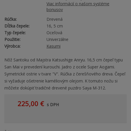
Viac informácií o našom systéme
bonusov
Rúčka:
Drevená
Dĺžka čepele:
16, 5 cm
Typ čepele:
Oceľová
Použitie:
Univerzálne
Výrobca:
Kasumi
Nôž Santoku od Majstra Katsushige Anryu. 16,5 cm čepeľ typu
San Mai v prevedení kurouchi. Jadro z ocele Super Aogami.
Symetrické ostrie v tvare "V". Rúčka z čerešňového dreva. Čepeľ
si vyžaduje ošetrenie kaméliovým olejom. K tomuto nožu si
môžete dokúpiť tradičné drevené puzdro Saya M-312.
225,00 €
s DPH