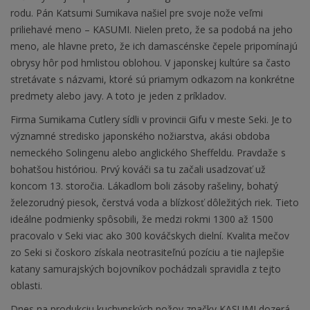
rodu. Pán Katsumi Sumikava našiel pre svoje nože veľmi
priliehavé meno – KASUMI. Nielen preto, že sa podobá na jeho
meno, ale hlavne preto, že ich damascénske čepele pripomínajú
obrysy hôr pod hmlistou oblohou. V japonskej kultúre sa často
stretávate s názvami, ktoré sú priamym odkazom na konkrétne
predmety alebo javy. A toto je jeden z príkladov.
Firma Sumikama Cutlery sídli v provincii Gifu v meste Seki. Je to
významné stredisko japonského nožiarstva, akási obdoba
nemeckého Solingenu alebo anglického Sheffeldu. Pravdaže s
bohatšou históriou. Prvý kováči sa tu začali usadzovať už
koncom 13. storočia. Lákadlom boli zásoby rašeliny, bohatý
železorudný piesok, čerstvá voda a blízkosť dôležitých riek. Tieto
ideálne podmienky spôsobili, že medzi rokmi 1300 až 1500
pracovalo v Seki viac ako 300 kováčskych dielní. Kvalita mečov
zo Seki si čoskoro získala neotrasiteľnú pozíciu a tie najlepšie
katany samurajských bojovníkov pochádzali spravidla z tejto
oblasti.
Dnes na produkciu kuchynských nožov značky KASUMI dozerá