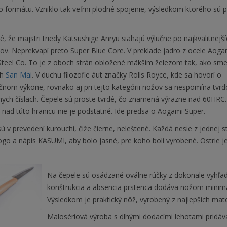
o formátu. Vzniklo tak veľmi plodné spojenie, výsledkom ktorého sú 
ké, že majstri triedy Katsushige Anryu siahajú výlučne po najkvalitnejší
ov. Neprekvapí preto Super Blue Core. V preklade jadro z ocele Aoga
Steel Co. To je z oboch strán obložené mäkším železom tak, ako sme s
ch
San Mai
. V duchu filozofie áut značky Rolls Royce, kde sa hovorí o
čnom výkone, rovnako aj pri tejto kategórii nožov sa nespomína tvrd
nych číslach. Čepele sú proste tvrdé, čo znamená výrazne nad 60HRC.
nad túto hranicu nie je podstatné. Ide predsa o Aogami Super.
ú v prevedení kurouchi, čiže čierne, neleštené. Každá nesie z jednej 
ogo a nápis KASUMI, aby bolo jasné, pre koho boli vyrobené. Ostrie j
Na čepele sú osádzané oválne rúčky z dokonale vyhľa
konštrukcia a absencia prstenca dodáva nožom minimali
Výsledkom je praktický nôž, vyrobený z najlepších mate
Malosériová výroba s dlhými dodacími lehotami pridáva