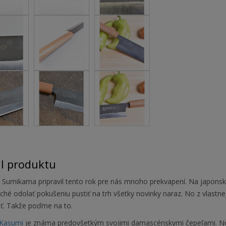
il produktu
 Sumikama pripravil tento rok pre nás mnoho prekvapení. Na japonsk
hé odolať pokušeniu pustiť na trh všetky novinky naraz. No z vlastn
ť. Takže poďme na to.
Kasumi
je známa predovšetkým svojimi damascénskymi čepeľami. No