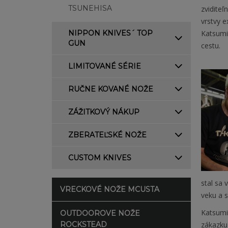
TSUNEHISA
zviditeľ
vrstvy e
NIPPON KNIVES´ TOP
Katsumi 
GUN
cestu.
LIMITOVANÉ SÉRIE
RUČNE KOVANÉ NOŽE
ZÁŽITKOVÝ NÁKUP
ZBERATEĽSKÉ NOŽE
CUSTOM KNIVES
stal sa 
VRECKOVÉ NOŽE MCUSTA
veku a s
Katsumi 
OUTDOOROVE NOŽE
ROCKSTEAD
zákazku