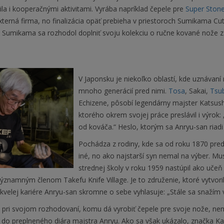
nila i kooperačnými aktivitami. Vyrába napríklad čepele pre
Super Stone
xterná firma, no finalizácia opäť prebieha v priestoroch Sumikama Cu
Sumikama sa rozhodol doplniť svoju kolekciu o ručne kované nože z tr
V Japonsku je niekoľko oblastí, kde uznávan
mnoho generácií pred nimi.
Tosa
, Sakai,
Tsu
Echizene, pôsobí legendárny majster Katsus
ktorého okrem svojej práce preslávil i výrok: 
od kováča.“ Heslo, ktorým sa Anryu-san riadi
Pochádza z rodiny, kde sa od roku 1870 predo
iné, no ako najstarší syn nemal na výber. Mu
strednej školy v roku 1959 nastúpil ako učeň 
významným členom Takefu Knife Village. Je to združenie, ktoré vytvori
kvelej kariére Anryu-san skromne o sebe vyhlasuje: „Stále sa snažím v
pri svojom rozhodovaní, komu dá vyrobiť čepele pre svoje nože, nemu
 do preplneného diára majstra Anryu. Ako sa však ukázalo, značka K