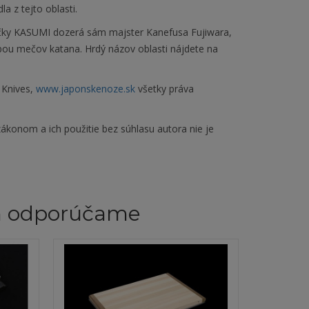
a z tejto oblasti.
čky KASUMI dozerá sám majster Kanefusa Fujiwara,
obou mečov katana. Hrdý názov oblasti nájdete na
 Knives,
www.japonskenoze.sk
všetky práva
ákonom a ich použitie bez súhlasu autora nie je
m odporúčame