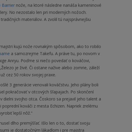
 Barrier
nože, na ktoré následne nanáša kameninové
tlery. No nezostalo len pri moderných nožoch.
adičných materiálov. A zvolil tú najsprávnejšiu
í majstri kujú nože rovnakým spôsobom, ako to robilo
bame
a samozrejme Takefu. A práve tu, po novom v
hige Anryu. Poďme si niečo povedať o kováčovi,
„Železo je živé. Či ostane nažive alebo zomrie, záleží
 už cez 50 rokov svojej praxe.
šlé 3 generácie venovali kováčstvu. Jeho plány boli
sel pokračovať v otcových šľapajach. Po skončení
v dielni svojho otca. Čoskoro sa prejavil jeho talent a
li poprední kováči z mesta Echizen. Napriek zrelému
yrobiť lepší nôž.“
sel dlho premýšľať. Išlo len o to, dostať svoju
asumi je dostatočným lákadlom i pre majstra