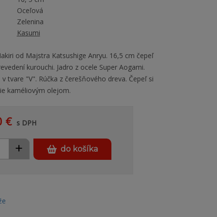
Oceľová
Zelenina
Kasumi
akiri od Majstra Katsushige Anryu. 16,5 cm čepeľ
revedení kurouchi. Jadro z ocele Super Aogami.
 v tvare "V". Rúčka z čerešňového dreva. Čepeľ si
ie kaméliovým olejom.
0 €
s DPH
+
do košíka
že