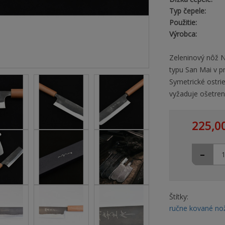
Typ čepele:
Použitie:
Výrobca:
Zeleninový nôž N
typu San Mai v p
Symetrické ostrie
vyžaduje ošetren
225,0
-
Štítky:
ručne kované no