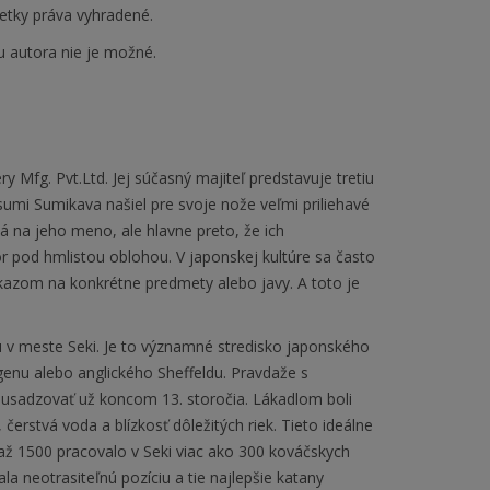
etky práva vyhradené.
u autora nie je možné.
y Mfg. Pvt.Ltd. Jej súčasný majiteľ predstavuje tretiu
umi Sumikava našiel pre svoje nože veľmi priliehavé
 na jeho meno, ale hlavne preto, že ich
 pod hmlistou oblohou. V japonskej kultúre sa často
kazom na konkrétne predmety alebo javy. A toto je
fu v meste Seki. Je to významné stredisko japonského
enu alebo anglického Sheffeldu. Pravdaže s
li usadzovať už koncom 13. storočia. Lákadlom boli
čerstvá voda a blízkosť dôležitých riek. Tieto ideálne
až 1500 pracovalo v Seki viac ako 300 kováčskych
ala neotrasiteľnú pozíciu a tie najlepšie katany