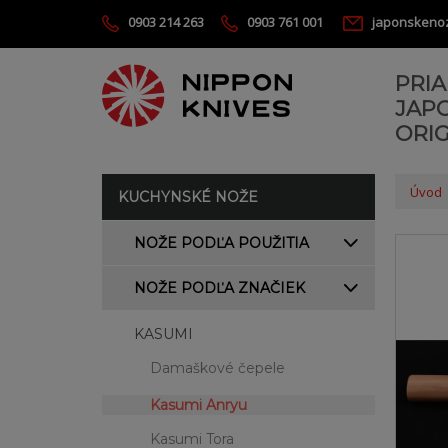
0903 214 263
0903 761 001
japonskeno
PRI
JAP
ORIG
Úvod
KUCHYNSKÉ NOŽE
NOŽE PODĽA POUŽITIA
NOŽE PODĽA ZNAČIEK
KASUMI
Damaškové čepele
Kasumi Anryu
Kasumi Tora