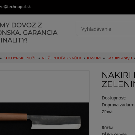
ze@technopol.sk
AMY DOVOZ Z
ONSKA. GARANCIA
INALITY!
KUCHYNSKÉ NOŽE
NOŽE PODĽA ZNAČIEK
KASUMI
Kasumi Anryu
NAKIRI
ZELENI
Dostupnosť:
Doprava zadarm
Zľava:
Rúčka:
Dĺžka čepele: