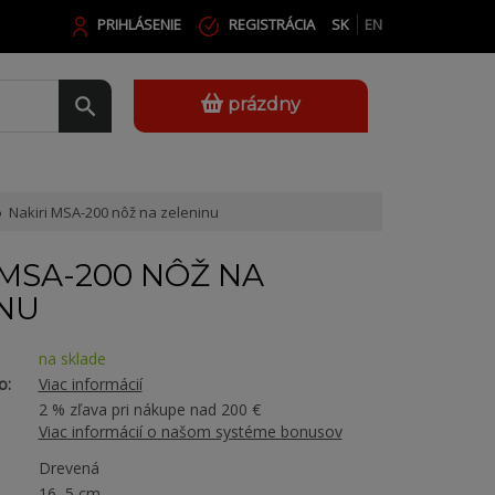
PRIHLÁSENIE
REGISTRÁCIA
SK
EN
prázdny
Nakiri MSA-200 nôž na zeleninu
 MSA-200 NÔŽ NA
NU
na sklade
o:
Viac informácií
2 % zľava pri nákupe nad 200 €
Viac informácií o našom systéme bonusov
Drevená
16, 5 cm