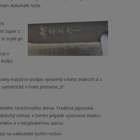
priam dokonalé nože.
ch
mi Super z
i zvykli pri
osť v
 Koľko
strany majstrov podpis vyrazený v kanji znakoch a z
e symetrické v tvare písmena „V“.
deného čerešňového dreva. Tradičná japonská
stický vzhľad, v tomto prípade vyslovene žiadúci.
riálov a s neopísateľnou aurou.
jú na exkluzivite týchto nožov.