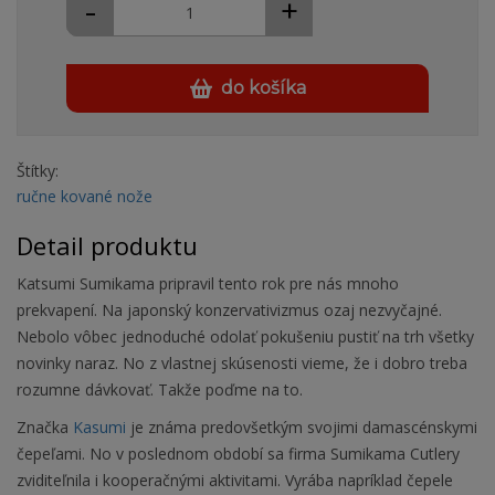
-
+
do košíka
Štítky:
ručne kované nože
Detail produktu
Katsumi Sumikama pripravil tento rok pre nás mnoho
prekvapení. Na japonský konzervativizmus ozaj nezvyčajné.
Nebolo vôbec jednoduché odolať pokušeniu pustiť na trh všetky
novinky naraz. No z vlastnej skúsenosti vieme, že i dobro treba
rozumne dávkovať. Takže poďme na to.
Značka
Kasumi
je známa predovšetkým svojimi damascénskymi
čepeľami. No v poslednom období sa firma Sumikama Cutlery
zviditeľnila i kooperačnými aktivitami. Vyrába napríklad čepele