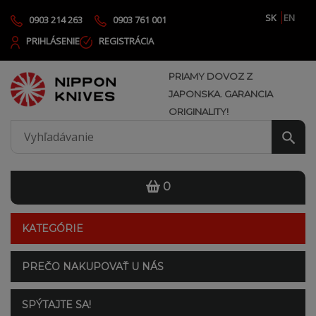
SK
EN
0903 214 263
0903 761 001
PRIHLÁSENIE
REGISTRÁCIA
PRIAMY DOVOZ Z
JAPONSKA. GARANCIA
ORIGINALITY!
0
KATEGÓRIE
PREČO NAKUPOVAŤ U NÁS
SPÝTAJTE SA!