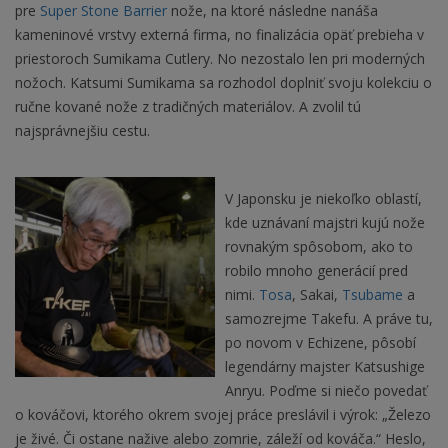
pre
Super Stone Barrier
nože, na ktoré následne nanáša
kameninové vrstvy externá firma, no finalizácia opäť prebieha v
priestoroch Sumikama Cutlery. No nezostalo len pri moderných
nožoch. Katsumi Sumikama sa rozhodol doplniť svoju kolekciu o
ručne kované nože z tradičných materiálov. A zvolil tú
najsprávnejšiu cestu.
V Japonsku je niekoľko oblastí,
kde uznávaní majstri kujú nože
rovnakým spôsobom, ako to
robilo mnoho generácií pred
nimi.
Tosa
, Sakai,
Tsubame
a
samozrejme Takefu. A práve tu,
po novom v Echizene, pôsobí
legendárny majster Katsushige
Anryu. Poďme si niečo povedať
o kováčovi, ktorého okrem svojej práce preslávil i výrok: „Železo
je živé. Či ostane nažive alebo zomrie, záleží od kováča.“ Heslo,