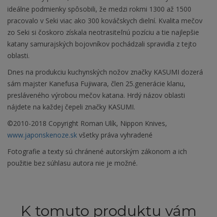
ideálne podmienky spôsobili, že medzi rokmi 1300 až 1500
pracovalo v Seki viac ako 300 kováčskych dielní. Kvalita mečov
zo Seki si čoskoro získala neotrasiteľnú pozíciu a tie najlepšie
katany samurajských bojovníkov pochádzali spravidla z tejto
oblasti.
Dnes na produkciu kuchynských nožov značky KASUMI dozerá
sám majster Kanefusa Fujiwara, člen 25.generácie klanu,
presláveného výrobou mečov katana. Hrdý názov oblasti
nájdete na každej čepeli značky KASUMI.
©2010-2018 Copyright Roman Ulík, Nippon Knives,
www.japonskenoze.sk
všetky práva vyhradené
Fotografie a texty sú chránené autorským zákonom a ich
použitie bez súhlasu autora nie je možné.
K tomuto produktu vám