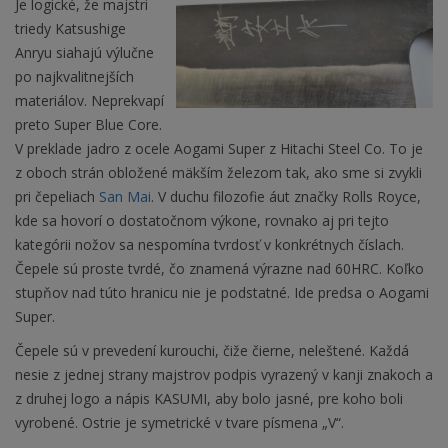
Je logické, že majstri
triedy Katsushige
Anryu siahajú výlučne
po najkvalitnejších
materiálov. Neprekvapí
preto Super Blue Core.
V preklade jadro z ocele Aogami Super z Hitachi Steel Co. To je
z oboch strán obložené mäkším železom tak, ako sme si zvykli
pri čepeliach
San Mai
. V duchu filozofie áut značky Rolls Royce,
kde sa hovorí o dostatočnom výkone, rovnako aj pri tejto
kategórii nožov sa nespomína tvrdosť v konkrétnych číslach.
Čepele sú proste tvrdé, čo znamená výrazne nad 60HRC. Koľko
stupňov nad túto hranicu nie je podstatné. Ide predsa o Aogami
Super.
Čepele sú v prevedení kurouchi, čiže čierne, neleštené. Každá
nesie z jednej strany majstrov podpis vyrazený v kanji znakoch a
z druhej logo a nápis KASUMI, aby bolo jasné, pre koho boli
vyrobené. Ostrie je symetrické v tvare písmena „V“.