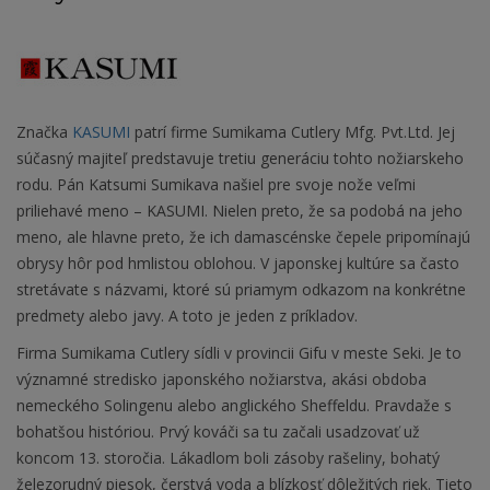
Značka
KASUMI
patrí firme Sumikama Cutlery Mfg. Pvt.Ltd. Jej
súčasný majiteľ predstavuje tretiu generáciu tohto nožiarskeho
rodu. Pán Katsumi Sumikava našiel pre svoje nože veľmi
priliehavé meno – KASUMI. Nielen preto, že sa podobá na jeho
meno, ale hlavne preto, že ich damascénske čepele pripomínajú
obrysy hôr pod hmlistou oblohou. V japonskej kultúre sa často
stretávate s názvami, ktoré sú priamym odkazom na konkrétne
predmety alebo javy. A toto je jeden z príkladov.
Firma Sumikama Cutlery sídli v provincii Gifu v meste Seki. Je to
významné stredisko japonského nožiarstva, akási obdoba
nemeckého Solingenu alebo anglického Sheffeldu. Pravdaže s
bohatšou históriou. Prvý kováči sa tu začali usadzovať už
koncom 13. storočia. Lákadlom boli zásoby rašeliny, bohatý
železorudný piesok, čerstvá voda a blízkosť dôležitých riek. Tieto