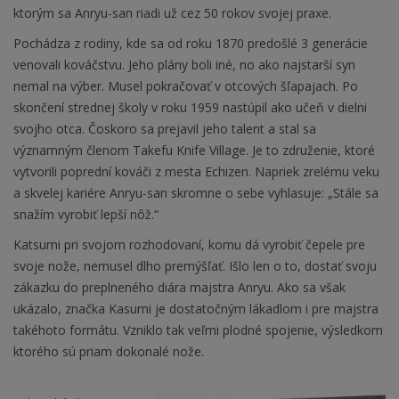
ktorým sa Anryu-san riadi už cez 50 rokov svojej praxe.
Pochádza z rodiny, kde sa od roku 1870 predošlé 3 generácie
venovali kováčstvu. Jeho plány boli iné, no ako najstarší syn
nemal na výber. Musel pokračovať v otcových šľapajach. Po
skončení strednej školy v roku 1959 nastúpil ako učeň v dielni
svojho otca. Čoskoro sa prejavil jeho talent a stal sa
významným členom Takefu Knife Village. Je to združenie, ktoré
vytvorili poprední kováči z mesta Echizen. Napriek zrelému veku
a skvelej kariére Anryu-san skromne o sebe vyhlasuje: „Stále sa
snažím vyrobiť lepší nôž.“
Katsumi pri svojom rozhodovaní, komu dá vyrobiť čepele pre
svoje nože, nemusel dlho premýšľať. Išlo len o to, dostať svoju
zákazku do preplneného diára majstra Anryu. Ako sa však
ukázalo, značka Kasumi je dostatočným lákadlom i pre majstra
takéhoto formátu. Vzniklo tak veľmi plodné spojenie, výsledkom
ktorého sú priam dokonalé nože.