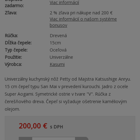
Viac informácií
zadarmo:
Zľava:
2 % zľava pri nákupe nad 200 €
Viac informácií o našom systéme
bonusov
Rúčka:
Drevená
Dĺžka čepele:
15cm
Typ čepele:
Oceľová
Použitie:
Univerzálne
Výrobca:
Kasumi
Univerzálny kuchynský nôž Petty od Majstra Katsushige Anryu.
15 cm čepeľ typu San Mai v prevedení kurouchi. Jadro z ocele
Super Aogami. Symetrické ostrie v tvare "V". Rúčka z
čerešňového dreva. Čepeľ si vyžaduje ošetrenie kaméliovým
olejom.
200,00 €
s DPH