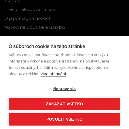
Kontakt
Prečo nakupovať u nás
O japonských nožoch
Návod na použitie a údržbu
Nástroje
O súboroch cookie na tejto stránke
Registrácia
Súbory cookie používame na zhromažďovanie a analýzu
Môj profil
informácií o výkone a používaní stránok, na poskytovanie
funkcií sociálnych médií a na vylepšenie a prispôsobenie
Zabudnuté heslo
obsahu a reklám.
Viac informácií
Odstúpenie od zmluvy
Nastavenia
Podmienky odstúpenia od zmluvy
Formulár pre odstúpenie od zmluvy
ZAKÁZAŤ VŠETKO
POVOLIŤ VŠETKO
© Japonské nože 2026,
eshop na mieru
vytvorilo
vibration.sk