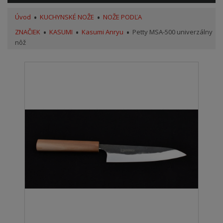
Úvod
KUCHYNSKÉ NOŽE
NOŽE PODĽA
ZNAČIEK
KASUMI
Kasumi Anryu
Petty MSA-500 univerzálny
nôž