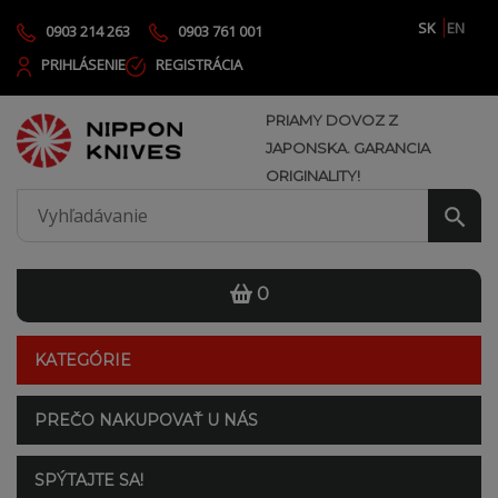
SK
EN
0903 214 263
0903 761 001
PRIHLÁSENIE
REGISTRÁCIA
PRIAMY DOVOZ Z
JAPONSKA. GARANCIA
ORIGINALITY!
0
KATEGÓRIE
PREČO NAKUPOVAŤ U NÁS
SPÝTAJTE SA!