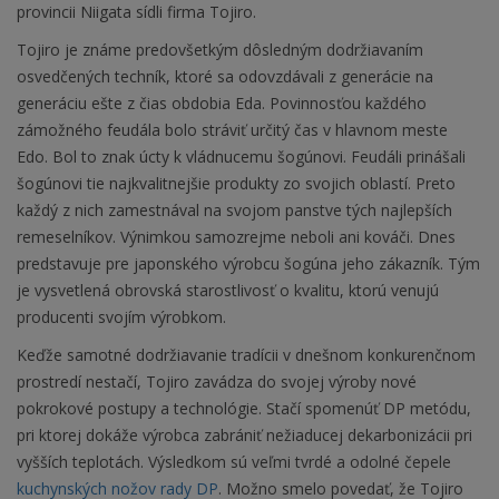
provincii Niigata sídli firma Tojiro.
Tojiro je známe predovšetkým dôsledným dodržiavaním
osvedčených techník, ktoré sa odovzdávali z generácie na
generáciu ešte z čias obdobia Eda. Povinnosťou každého
zámožného feudála bolo stráviť určitý čas v hlavnom meste
Edo. Bol to znak úcty k vládnucemu šogúnovi. Feudáli prinášali
šogúnovi tie najkvalitnejšie produkty zo svojich oblastí. Preto
každý z nich zamestnával na svojom panstve tých najlepších
remeselníkov. Výnimkou samozrejme neboli ani kováči. Dnes
predstavuje pre japonského výrobcu šogúna jeho zákazník. Tým
je vysvetlená obrovská starostlivosť o kvalitu, ktorú venujú
producenti svojím výrobkom.
Keďže samotné dodržiavanie tradícii v dnešnom konkurenčnom
prostredí nestačí, Tojiro zavádza do svojej výroby nové
pokrokové postupy a technológie. Stačí spomenúť DP metódu,
pri ktorej dokáže výrobca zabrániť nežiaducej dekarbonizácii pri
vyšších teplotách. Výsledkom sú veľmi tvrdé a odolné čepele
kuchynských nožov rady DP
. Možno smelo povedať, že Tojiro