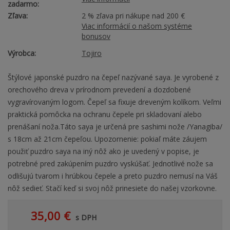
zadarmo:
Zľava:
2 % zľava pri nákupe nad 200 €
Viac informácií o našom systéme
bonusov
Výrobca:
Tojiro
Štýlové japonské puzdro na čepeľ nazývané saya. Je vyrobené z
orechového dreva v prírodnom prevedení a dozdobené
vygravírovaným logom. Čepeľ sa fixuje dreveným kolíkom. Veľmi
praktická pomôcka na ochranu čepele pri skladovaní alebo
prenášaní noža.Táto saya je určená pre sashimi nože /Yanagiba/
s 18cm až 21cm čepeľou. Upozornenie: pokiaľ máte záujem
použiť puzdro saya na iný nôž ako je uvedený v popise, je
potrebné pred zakúpením puzdro vyskúšať. Jednotlivé nože sa
odlišujú tvarom i hrúbkou čepele a preto puzdro nemusí na Váš
nôž sedieť. Stačí keď si svoj nôž prinesiete do našej vzorkovne.
35,00 €
s DPH