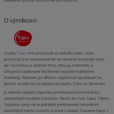
zakúpením puzdra, konzultovať jeho použitie.
O výrobcovi
Značku
Tojiro
sme pozorovali už niekoľko rokov. Našu
pozornosť sme nesmerovali len na samotné kuchynské nože,
ale i na históriu a zázemie firmy, šírku jej sortimentu a
schopnosť opakovane dosahovať najvyššie kvalitatívne
štandardy. Nakoniec po dlhšom vzájomnom spoznávaní sa,
dostalo sa nám tej cti zastupovať značku Tojiro na Slovensku.
Je niekoľko oblastí v Japonsku preslávených koncentráciou
výnimočných kováčov a brúsičov. Mestá ako Seki, Sakai, Takefu,
Tsubame-Sanjo nie je potrebné predstavovať milovníkom
ušľachtilých mečov a nožov. A práve v oblasti Tsubame-Sanjo v