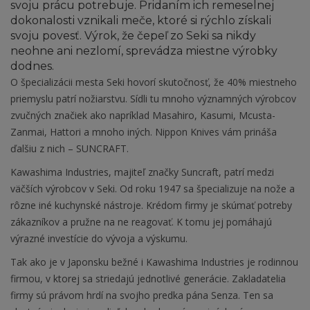
svoju prácu potrebuje. Pridaním ich remeselnej
dokonalosti vznikali meče, ktoré si rýchlo získali
svoju povesť. Výrok, že čepeľ zo Seki sa nikdy
neohne ani nezlomí, sprevádza miestne výrobky
dodnes.
O špecializácii mesta Seki hovorí skutočnosť, že 40% miestneho
priemyslu patrí nožiarstvu. Sídli tu mnoho významných výrobcov
zvučných značiek ako napríklad Masahiro, Kasumi, Mcusta-
Zanmai, Hattori a mnoho iných. Nippon Knives vám prináša
ďalšiu z nich – SUNCRAFT.
Kawashima Industries, majiteľ značky Suncraft, patrí medzi
väčších výrobcov v Seki. Od roku 1947 sa špecializuje na nože a
rôzne iné kuchynské nástroje. Krédom firmy je skúmať potreby
zákazníkov a pružne na ne reagovať. K tomu jej pomáhajú
výrazné investície do vývoja a výskumu.
Tak ako je v Japonsku bežné i Kawashima Industries je rodinnou
firmou, v ktorej sa striedajú jednotlivé generácie. Zakladatelia
firmy sú právom hrdí na svojho predka pána Senza. Ten sa