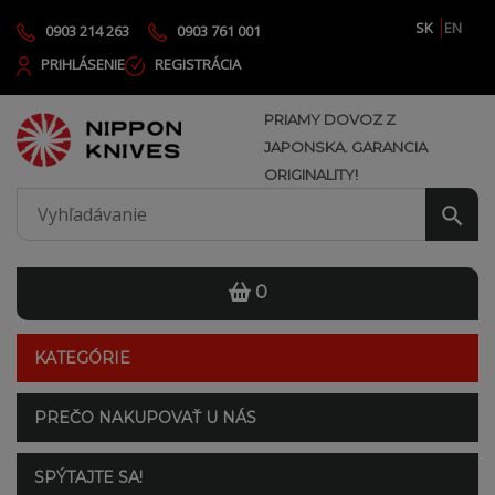
SK
EN
0903 214 263
0903 761 001
PRIHLÁSENIE
REGISTRÁCIA
PRIAMY DOVOZ Z
JAPONSKA. GARANCIA
ORIGINALITY!
0
KATEGÓRIE
PREČO NAKUPOVAŤ U NÁS
SPÝTAJTE SA!