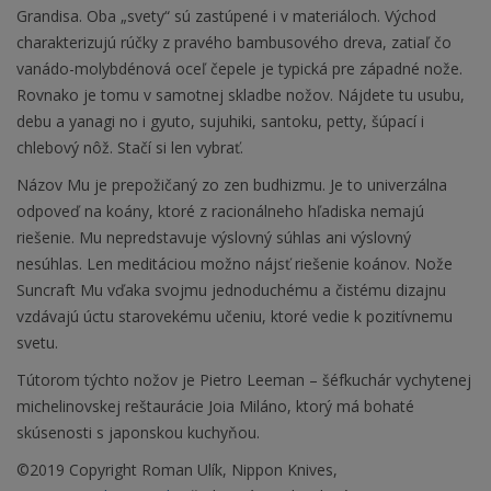
Grandisa. Oba „svety“ sú zastúpené i v materiáloch. Východ
charakterizujú rúčky z pravého bambusového dreva, zatiaľ čo
vanádo-molybdénová oceľ čepele je typická pre západné nože.
Rovnako je tomu v samotnej skladbe nožov. Nájdete tu usubu,
debu a yanagi no i gyuto, sujuhiki, santoku, petty, šúpací i
chlebový nôž. Stačí si len vybrať.
Názov Mu je prepožičaný zo zen budhizmu. Je to univerzálna
odpoveď na koány, ktoré z racionálneho hľadiska nemajú
riešenie. Mu nepredstavuje výslovný súhlas ani výslovný
nesúhlas. Len meditáciou možno nájsť riešenie koánov. Nože
Suncraft Mu vďaka svojmu jednoduchému a čistému dizajnu
vzdávajú úctu starovekému učeniu, ktoré vedie k pozitívnemu
svetu.
Tútorom týchto nožov je Pietro Leeman – šéfkuchár vychytenej
michelinovskej reštaurácie Joia Miláno, ktorý má bohaté
skúsenosti s japonskou kuchyňou.
©2019 Copyright Roman Ulík, Nippon Knives,