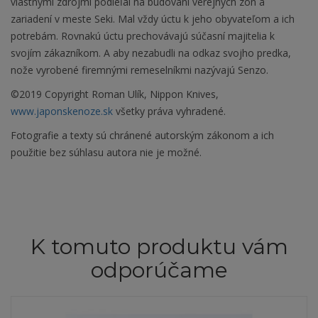
vlastnými zdrojmi podieľal na budovaní verejných zón a
zariadení v meste Seki. Mal vždy úctu k jeho obyvateľom a ich
potrebám. Rovnakú úctu prechovávajú súčasní majitelia k
svojím zákazníkom. A aby nezabudli na odkaz svojho predka,
nože vyrobené firemnými remeselníkmi nazývajú Senzo.
©2019 Copyright Roman Ulík, Nippon Knives,
www.japonskenoze.sk
všetky práva vyhradené.
Fotografie a texty sú chránené autorským zákonom a ich
použitie bez súhlasu autora nie je možné.
K tomuto produktu vám
odporúčame