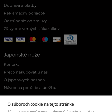
Doprava a platby
Reklamačný poriadok
Odstúpenie od zmluvy
Zľavy pre verných zákazníkov
Japonské nože
Kontakt
Prečo nakupovať u nás
O japonských nožoch
Návod na použitie a údržbu
Nástroje
O súboroch cookie na tejto stránke
Registrácia
Súbory cookie používame na zhromažďovanie a analýzu