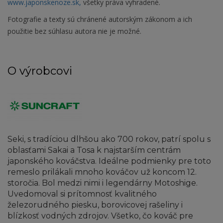
www.japonskenoze.sk,
všetky práva vyhradené.
Fotografie a texty sú chránené autorským zákonom a ich
použitie bez súhlasu autora nie je možné.
O výrobcovi
Seki, s tradíciou dlhšou ako 700 rokov, patrí spolu s
oblasťami Sakai a Tosa k najstarším centrám
japonského kováčstva. Ideálne podmienky pre toto
remeslo prilákali mnoho kováčov už koncom 12.
storočia. Bol medzi nimi i legendárny Motoshige.
Uvedomoval si prítomnosť kvalitného
železorudného piesku, borovicovej rašeliny i
blízkosť vodných zdrojov. Všetko, čo kováč pre