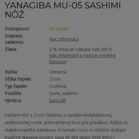
YANAGIBA MU-05 SASHIMI
NÔŽ
Dostupnosť:
na sklade
Doprava
Viac informácií
zadarmo:
Zľava:
2 % zľava pri nákupe nad 200 €
Viac informácií o našom systéme
bonusov
Rúčka:
Drevená
Dĺžka čepele:
21cm
Typ čepele:
Oceľová
Použitie:
Sushi, sashimi
Výrobca:
Suncraft
Sashimi nôž s 21cm čepeľou z vanádo-molybdénovej
antikoróznej ocele. Jednostranný brus pre pravákov. Rúčka zo
stabilizovaného bambusu. K tomuto nožu si môžete dokúpiť
tradičné drevené puzdro saya M-360 alebo KNK-85021.