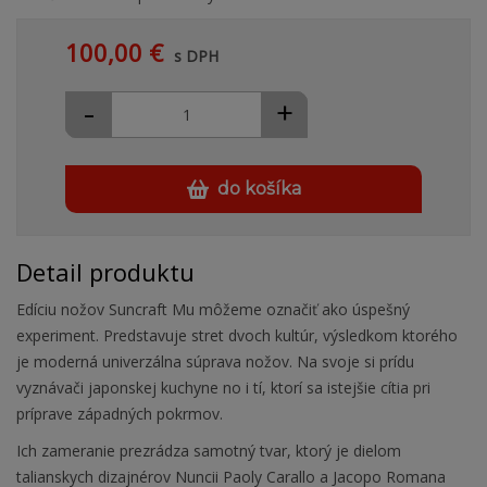
100,00 €
s DPH
-
+
do košíka
Detail produktu
Edíciu nožov Suncraft Mu môžeme označiť ako úspešný
experiment. Predstavuje stret dvoch kultúr, výsledkom ktorého
je moderná univerzálna súprava nožov. Na svoje si prídu
vyznávači japonskej kuchyne no i tí, ktorí sa istejšie cítia pri
príprave západných pokrmov.
Ich zameranie prezrádza samotný tvar, ktorý je dielom
talianskych dizajnérov Nuncii Paoly Carallo a Jacopo Romana